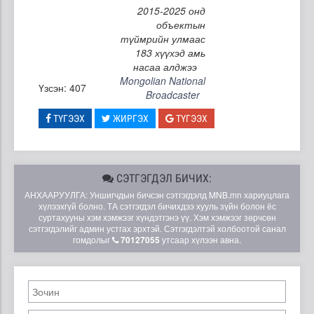
2015-2025 онд
объектын
түймрийн улмаас
183 хүүхэд амь
насаа алджээ
Mongolian National
Үзсэн: 407
Broadcaster
ТҮГЭЭХ
ЖИРГЭХ
ТҮГЭЭХ
СЭТГЭГДЭЛ БИЧИХ:
АНХААРУУЛГА: Уншигчдын бичсэн сэтгэгдэлд MNB.mn хариуцлага
хүлээхгүй болно. ТА сэтгэгдэл бичихдээ хууль зүйн болон ёс
суртахууны хэм хэмжээг хүндэтгэнэ үү. Хэм хэмжээг зөрчсөн
сэтгэгдэлийг админ устгах эрхтэй. Сэтгэгдэлтэй холбоотой санал
гомдолыг
70127055
утсаар хүлээн авна.