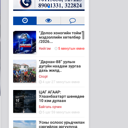
“Долоо хоногийн тойм”
мэдээллийн хөтөлбөр
/2026...
5 минутын өмнө
Нийгэм
“Дархан-88” уулын
дугуйн наадам зургаа
дахь жилд..
Cпорт
4 цаг 27 минутын өмнө
ЦАГ АГААР:
Улаанбаатарт шөнөдөө
10 хэм дулаан
Байгаль орчин
5 цаг 59 минутын өмнө
Усны ослоос урьдчилан
сэргийлэх эргүүлүүд