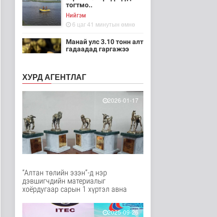
тогтмо..
Нийгэм
6 цаг 41 минутын өмнө
Манай улс 3.10 тонн алт
гадаадад гаргажээ
Эдийн засаг
6 цаг 21 минутын өмнө
ХУРД АГЕНТЛАГ
“Дүрслэх урлагийн
оюуны өв сан” тусгай
2026-01-17
үзэсгэлэн..
Энтертайнмент
7 цаг 11 минутын өмнө
Олон улсын хиймэл
оюуны гуравдугаар
олимпиадаас ..
Нийгэм
“Алтан төлийн эзэн”-д нэр
8 цаг 1 минутын өмнө
дэвшигчдийн материалыг
хоёрдугаар сарын 1 хүртэл авна
Цэцэрлэгийн цахим
бүртгэл маргааш
эхэлнэ
2025-09-26