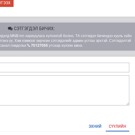
ҮГЭЭХ
СЭТГЭГДЭЛ БИЧИХ:
элд MNB.mn хариуцлага хүлээхгүй болно. ТА сэтгэгдэл бичихдээ хууль зүйн
гэнэ үү. Хэм хэмжээг зөрчсөн сэтгэгдэлийг админ устгах эрхтэй. Сэтгэгдэлтэй
санал гомдолыг
70127055
утсаар хүлээн авна.
ЭХНИЙ
СҮҮЛИЙН