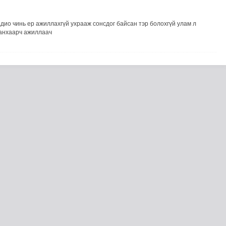
1
дио чинь ер ажиллахгүй ухрааж сонсдог байсан тэр болохгүй улам л
анхаарч ажиллаач