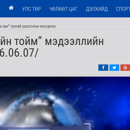
УЛС ТӨР
ЧӨЛӨӨТ ЦАГ
ДЭЛХИЙД
СПОР
 сан” тусгай үзэсгэлэн нээгдлээ
ийн тойм” мэдээллийн
6.06.07/