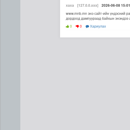
хаха
[127.0.0.xxx]
2026-06-08 15:0
www.mnb.mn энэ сайт-ийн үндэсний ра
дордоод дампуураад байхын энэндээ 
0
0
Хариулах