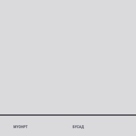
МҮОНРТ
БУСАД