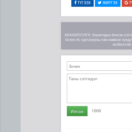
ТҮГЭЭХ
ЖИРГЭХ
Т
АНХААРУУЛГА: Уншигчдын бичсэн сэтгэгд
болон ёс суртахууны хэм хэмжээг хүндэт
холбоотой 
1000
Илгээх