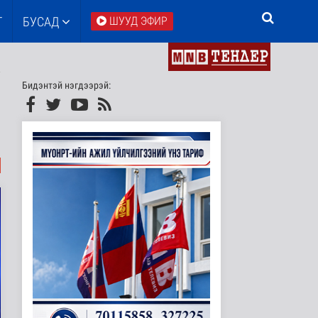
Т
БУСАД
ШУУД ЭФИР
Бидэнтэй нэгдээрэй: