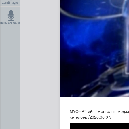
Цагийн хүрд
Найм арваннэг
МҮОНРТ-ийн "Монголын мэдээ" 
хөтөлбөр /2026.06.07/