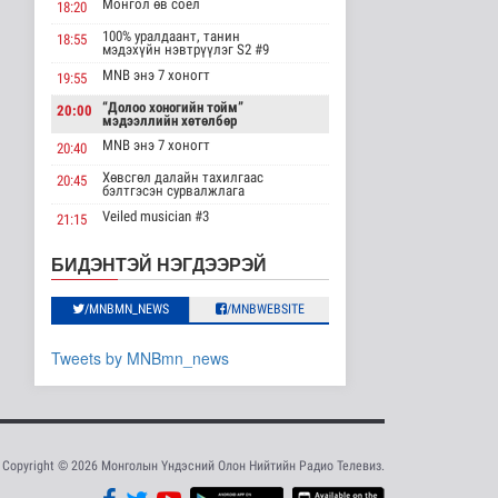
Монгол өв соёл
18:20
мэдээллийн хөтөлбөр
/2026.08.08/
100% уралдаант, танин
18:55
мэдэхүйн нэвтрүүлэг S2 #9
Нийгэм
2026-08-08 19:59
MNB энэ 7 хоногт
19:55
“Долоо хоногийн тойм”
20:00
Хүүхэд залуус, бизнес
мэдээллийн хөтөлбөр
эрхлэгчдийг дэмжих
инкубат..
MNB энэ 7 хоногт
20:40
Нийгэм
Хөвсгөл далайн тахилгаас
20:45
2026-08-08 17:16
бэлтгэсэн сурвалжлага
Veiled musician #3
21:15
Сүхбаатар суманд
баригдаж буй 70 МВт-
“Inda house 1” МУСК
22:00
БИДЭНТЭЙ НЭГДЭЭРЭЙ
ын хүчин ча..
“Гэрэлтэй цонх” үдшийн
23:35
Улс төр
хөтөлбөр
2026-08-08 17:02
/MNBMN_NEWS
/MNBWEBSITE
Газрын тосны
Tweets by MNBmn_news
агуулахууд эхнээсээ
ашиглалтад орох..
Улс төр
2026-08-08 15:56
ЦАГ АГААР:
Copyright © 2026 Монголын Үндэсний Олон Нийтийн Радио Телевиз.
Улаанбаатарт шөнөдөө