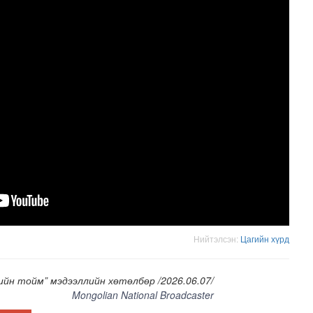
Нийтэлсэн:
Цагийн хүрд
ийн тойм” мэдээллийн хөтөлбөр /2026.06.07/
Mongolian National Broadcaster