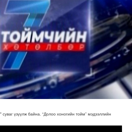
суваг үзүүлж байна. “Долоо хоногийн тойм” мэдээллийн