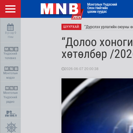
“Дүрслэх урлагийн оюуны өв
ШУУРХАЙ:
8-р сар 9
Ням
“Долоо хоног
хөтөлбөр /202
Үндэсний
телевиз
2026-06-07 20:00:38
Монголын
мэдээ
Монголын
Үндэсний
радио