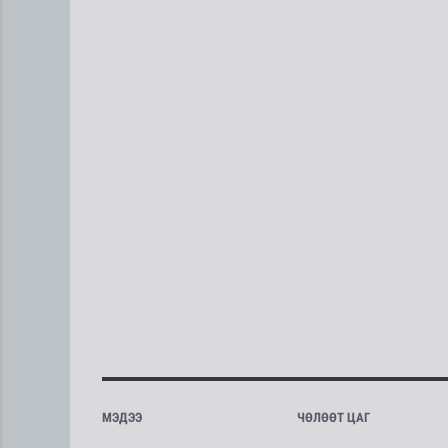
МЭДЭЭ
ЧӨЛӨӨТ ЦАГ