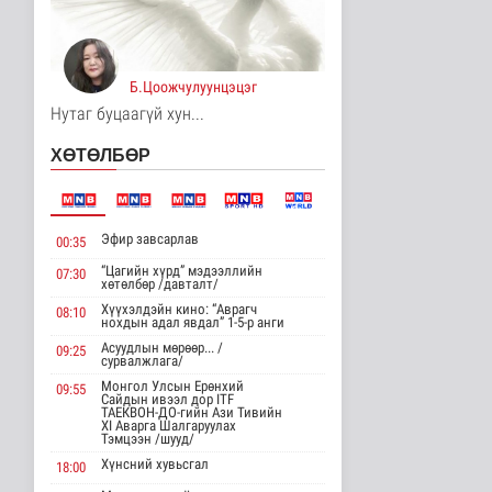
Цагааннуур суманд 23
мянга гаруй га талбайд
тари..
Нийгэм
Б.Цоожчулуунцэцэг
11 цаг 33 минутын өмнө
Нутаг буцаагүй хун...
Хөдөө орон нутагт
ХӨТӨЛБӨР
шатахуун
нийлүүлэлтийг хоёр да..
Нийгэм
11 цаг 35 минутын өмнө
Эфир завсарлав
00:35
ЦАГ АГААР:
“Цагийн хүрд” мэдээллийн
07:30
Улаанбаатарт өдөртөө
хөтөлбөр /давталт/
26 хэм дулаан
Хүүхэлдэйн кино: “Аврагч
08:10
Байгаль орчин
нохдын адал явдал” 1-5-р анги
11 цаг 47 минутын өмнө
Асуудлын мөрөөр... /
09:25
сурвалжлага/
Монгол Улсын Төрийн
Монгол Улсын Ерөнхий
09:55
дуулал
Сайдын ивээл дор ITF
ТАЕКВОН-ДО-гийн Ази Тивийн
Энтертайнмент
XI Аварга Шалгаруулах
14 цаг 3 минутын өмнө
Тэмцээн /шууд/
Хүнсний хувьсгал
18:00
"Цагийн хүрд"