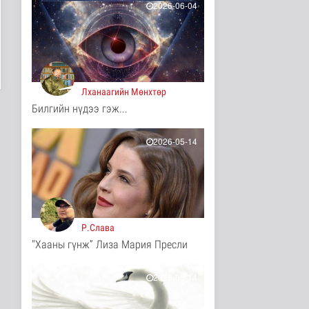
2026-06-04
10 цаг 17 минутын өмнө
Иргэд: Хичээлийн
хэрэгслийн үнэ багагүй
нэмэгдсэ..
Нийгэм
10 цаг 20 минутын өмнө
Лханаагийн Мөнхтөр
Турк, Саудын Араб,
Билгийн нүдээ гэж...
Пакистан улсууд
батлан хамгаа..
2026-05-14
Дэлхийд
10 цаг 23 минутын өмнө
"Онцгой амралт-2026"
реалити шоуны зургийг
авч э..
Нийгэм
10 цаг 25 минутын өмнө
Р.Слава
"Хааны гүнж” Лиза Мария Пресли
Монгол-Оросын зэвсэгт
хүчний байлдааны
буудлагат..
2026-05-14
Нийгэм
10 цаг 28 минутын өмнө