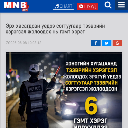
CHART
ШУУД
Эрх хасагдсан үедээ согтуугаар тээврийн
хэрэгсэл жолоодох нь гэмт хэрэг
2026-06-08 10:08:12