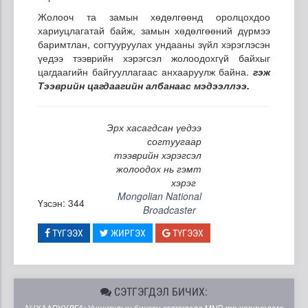
Жолооч та замын хөдөлгөөнд оролцохдоо
хариуцлагатай байж, замын хөдөлгөөний дүрмээ
баримтлан, согтууруулах ундааны зүйл хэрэглэсэн
үедээ тээврийн хэрэгсэл жолоодохгүй байхыг
цагдаагийн байгууллагаас анхааруулж байна.
гэж
Тээврийн цагдаагийн албанаас мэдээллээ.
Эрх хасагдсан үедээ
согтуугаар
тээврийн хэрэгсэл
жолоодох нь гэмт
хэрэг
Mongolian National
Үзсэн: 344
Broadcaster
ТҮГЭЭХ
ЖИРГЭХ
ТҮГЭЭХ
СЭТГЭГДЭЛ БИЧИХ:
АНХААРУУЛГА: Уншигчдын бичсэн сэтгэгдэлд MNB.mn хариуцлага