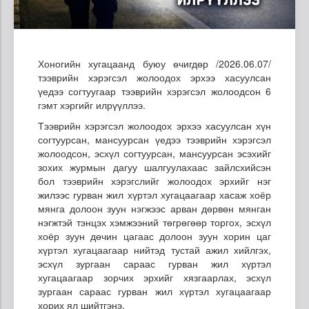
Хоногийн хугацаанд буюу өчигдөр /2026.06.07/
тээврийн хэрэгсэл жолоодох эрхээ хасуулсан
үедээ согтуугаар тээврийн хэрэгсэл жолоодсон 6
гэмт хэргийг илрүүллээ.
Тээврийн хэрэгсэл жолоодох эрхээ хасуулсан хүн
согтуурсан, мансуурсан үедээ тээврийн хэрэгсэл
жолоодсон, эсхүл согтуурсан, мансуурсан эсэхийг
зохих журмын дагуу шалгуулахаас зайлсхийсэн
бол тээврийн хэрэгслийг жолоодох эрхийг нэг
жилээс гурван жил хүртэл хугацаагаар хасаж хоёр
мянга долоон зуун нэгжээс арван дөрвөн мянган
нэгжтэй тэнцэх хэмжээний төгрөгөөр торгох, эсхүл
хоёр зуун дөчин цагаас долоон зуун хорин цаг
хүртэл хугацаагаар нийтэд тустай ажил хийлгэх,
эсхүл зургаан сараас гурван жил хүртэл
хугацаагаар зорчих эрхийг хязгаарлах, эсхүл
зургаан сараас гурван жил хүртэл хугацаагаар
хорих ял шийтгэнэ.