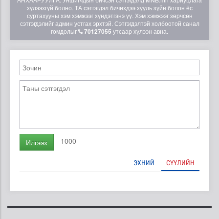
хүлээхгүй болно. ТА сэтгэгдэл бичихдээ хууль зүйн болон ёс
суртахууны хэм хэмжээг хүндэтгэнэ үү. Хэм хэмжээг зөрчсөн
сэтгэгдэлийг админ устгах эрхтэй. Сэтгэгдэлтэй холбоотой санал
гомдолыг
70127055
утсаар хүлээн авна.
1000
Илгээх
ЭХНИЙ
СҮҮЛИЙН