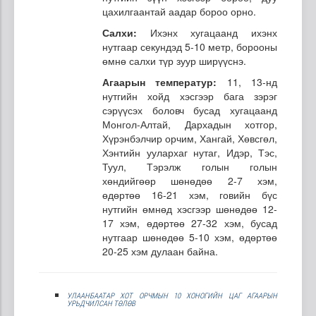
цахилгаантай аадар бороо орно.
Салхи:
Ихэнх хугацаанд ихэнх
нутгаар секундэд 5-10 метр, борооны
өмнө салхи түр зуур ширүүснэ.
Агаарын температур:
11, 13-нд
нутгийн хойд хэсгээр бага зэрэг
сэрүүсэх боловч бусад хугацаанд
Монгол-Алтай, Дархадын хотгор,
Хүрэнбэлчир орчим, Хангай, Хөвсгөл,
Хэнтийн уулархаг нутаг, Идэр, Тэс,
Туул, Тэрэлж голын голын
хөндийгөөр шөнөдөө 2-7 хэм,
өдөртөө 16-21 хэм, говийн бүс
нутгийн өмнөд хэсгээр шөнөдөө 12-
17 хэм, өдөртөө 27-32 хэм, бусад
нутгаар шөнөдөө 5-10 хэм, өдөртөө
20-25 хэм дулаан байна.
УЛААНБААТАР ХОТ ОРЧМЫН 10 ХОНОГИЙН ЦАГ АГААРЫН
УРЬДЧИЛСАН ТӨЛӨВ