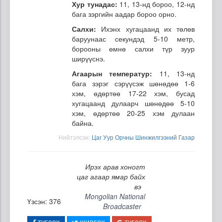
Хур тунадас:
11, 13-нд бороо, 12-нд
бага зэргийн аадар бороо орно.
Салхи:
Ихэнх хугацаанд их төлөв
баруунаас секундэд 5-10 метр,
борооны өмнө салхи түр зуур
ширүүснэ.
Агаарын температур:
11, 13-нд
бага зэрэг сэрүүсэж шөнөдөө 1-6
хэм, өдөртөө 17-22 хэм, бусад
хугацаанд дулаарч шөнөдөө 5-10
хэм, өдөртөө 20-25 хэм дулаан
байна.
Нийтэлсэн:
Цаг Уур Орчны Шинжилгээний Газар
Ирэх арав хоногт
цаг агаар ямар байх
вэ
Mongolian National
Үзсэн: 376
Broadcaster