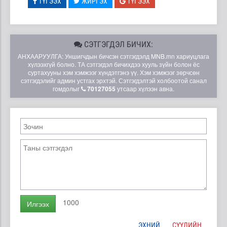
ТҮГЭЭХ
ЖИРГЭХ
ТҮГЭЭХ
СЭТГЭГДЭЛ БИЧИХ:
АНХААРУУЛГА: Уншигчдын бичсэн сэтгэгдэлд MNB.mn хариуцлага
хүлээхгүй болно. ТА сэтгэгдэл бичихдээ хууль зүйн болон ёс
суртахууны хэм хэмжээг хүндэтгэнэ үү. Хэм хэмжээг зөрчсөн
сэтгэгдэлийг админ устгах эрхтэй. Сэтгэгдэлтэй холбоотой санал
гомдолыг
70127055
утсаар хүлээн авна.
1000
Илгээх
ЭХНИЙ
СҮҮЛИЙН