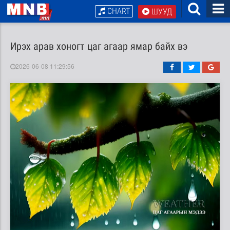
CHART
ШУУД
Ирэх арав хоногт цаг агаар ямар байх вэ
2026-06-08 11:29:56