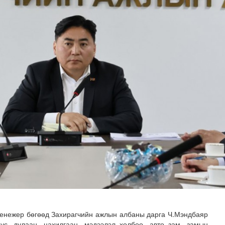
дөртөө 32 хэм дулаан
енежер бөгөөд Захирагчийн ажлын албаны дарга Ч.Мэндбаяр
ус, дулаан, цахилгаан, мэдээлэл холбоо, авто зам, замын