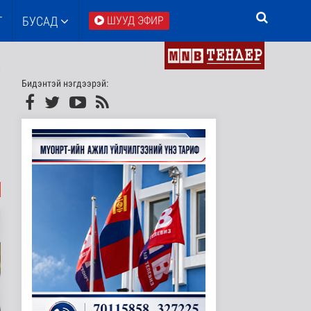
Т
БУСАД
ШУУД ЭФИР
Бидэнтэй нэгдээрэй: