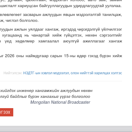
ашиглалт хариуцсан байгууллагуудын удирдлагуудтай уулзлаа.
төлөвлөгөөт засварын ажлуудын явцын мэдээлэлтэй танилцаж,
ж, чиглэл болголоо.
гуудын ажлын уялдааг хангаж, иргэдэд чирэгдэлгүй үйлчилгээг
г хугацаанд нь чанартай хийж гүйцэтгэх, нөхөн сэргээлтийг
ын үед хөдөлмөр хамгаалал аюулгүй ажиллагааг хангаж
ыг 2026 оны наймдугаар сарын 15-ны өдөр гэхэд бүрэн хийж
өтөлбөр /2026.08.07/
Нийтэлсэн:
НЗДТГ-ын хэвлэл мэдээлэл, олон нийттэй харилцах хэлтэс
 хийгдэх инженер хангамжийн ажлуудын нөхөн
лгүй байдлыг бүрэн хангахыг үүрэг болголоо
Mongolian National Broadcaster
ҮГЭЭХ