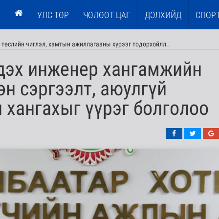
УЛС ТӨР
ЧӨЛӨӨТ ЦАГ
ДЭЛХИЙД
СПОР
 төслийн чиглэл, хамтын ажиллагааны хүрээг тодорхойлл..
гдэх инженер хангамжийн
н сэргээлт, аюулгүй
 хангахыг үүрэг болголоо