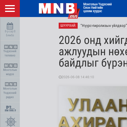
“Нүүрс-пиролизын үйлдвэр”
ШУУРХАЙ:
8-р сар 8
Бямба
2026 онд хий
ажлуудын нөхө
Үндэсний
телевиз
байдлыг бүрэн
Монголын
мэдээ
2026-06-08 14:46:10
Монголын
Үндэсний
радио