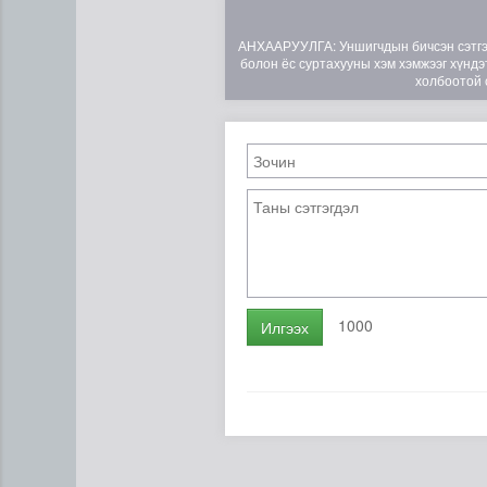
АНХААРУУЛГА: Уншигчдын бичсэн сэтгэгд
болон ёс суртахууны хэм хэмжээг хүндэт
холбоотой 
1000
Илгээх