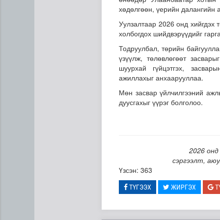
хөдөлгөөн, үерийн далангийн 
Уулзалтаар 2026 онд хийгдэх 
холбогдох шийдвэрүүдийг гарга
Тодруулбал, төрийн байгуулла
үзүүлж, төлөвлөгөөт засвары
шуурхай гүйцэтгэх, засвар
ажиллахыг анхаарууллаа.
Мөн засвар үйлчилгээний ажл
"Цагийн хүрд" мэдээллийн х
дуусгахыг үүрэг болголоо.
2026 онд
сэргээлт, аюу
Үзсэн: 363
ТҮГЭЭХ
ЖИРГЭХ
Т