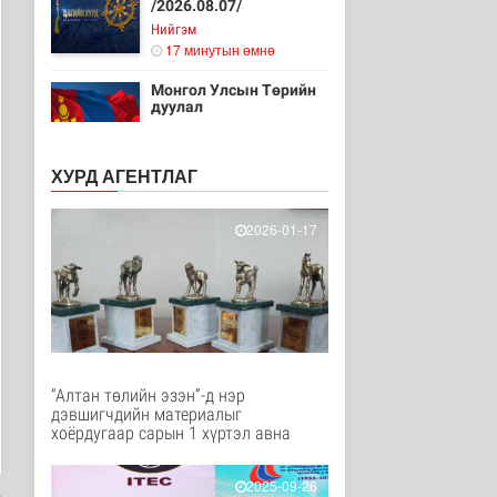
/2026.08.07/
Нийгэм
17 минутын өмнө
Монгол Улсын Төрийн
дуулал
Энтертайнмент
3 цаг 45 минутын өмнө
ХУРД АГЕНТЛАГ
Шатахуун дамлан
борлуулсан 2 зөрчлийг
2026-01-17
илрүүлэн ш..
Нийгэм
16 цаг 22 минутын өмнө
Анхаарал сэрэмжээ
нэмэгдүүлж, аюулгүй
байдлаа ха..
Эрүүл мэнд
“Алтан төлийн эзэн”-д нэр
17 цаг 32 минутын өмнө
дэвшигчдийн материалыг
хоёрдугаар сарын 1 хүртэл авна
Нийгмийн даатгалын
сангийн хөрөнгө 7.6
тэрбум тө..
2025-09-26
Эдийн засаг