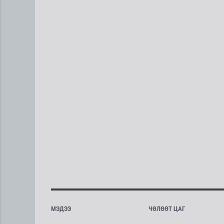
МЭДЭЭ
ЧӨЛӨӨТ ЦАГ