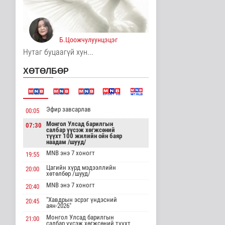
"ДЦС-3” ТӨХК-ийн нэн
шаардлагатай
“Турбингенерат..
Улс төр
Б.Цоожчулуунцэцэг
5 цаг 4 минутын өмнө
Нутаг буцаагүй хун...
“Цааснаас чөлөөлье”
ХӨТӨЛБӨР
зөвлөлдөх хэлэлцүүлэг
боллоо
Улс төр
5 цаг 7 минутын өмнө
Эфир завсарлав
00:05
“Нүүрс-пиролизын
үйлдвэр” төслийн
Монгол Улсад барилгын
07:30
салбар үүсэж хөгжсөний
чиглэл, хамтын..
түүхт 100 жилийн ойн баяр
Нийгэм
наадам /шууд/
5 цаг 10 минутын өмнө
MNB энэ 7 хоногт
19:55
Цагийн хүрд мэдээллийн
ЦАГ АГААР:
20:00
хөтөлбөр /шууд/
Улаанбаатарт өдөртөө
32 хэм дулаан
MNB энэ 7 хоногт
20:40
Байгаль орчин
"Хавдрын эсрэг үндэсний
20:45
5 цаг 15 минутын өмнө
аян-2026"
Монгол Улсад барилгын
21:00
"Цагийн хүрд"
салбар үүсэж хөгжсөний түүхт