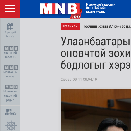
Төслийн эхний 87 км-ээс ц
ШУУРХАЙ:
8-р сар 8
Бямба
Улаанбаатары
оновчтой зохи
Үндэсний
телевиз
бодлогыг хэр
Монголын
мэдээ
2026-06-11 09:04:19
Монголын
Үндэсний
радио