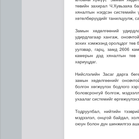
төвийн захирал Ч.Хувьзаяа ба
хяналтын нэгдсэн системийн 
хөтөлбөрүүдийг танилцуулж, с
Замын хөдөлгөөний удирдл
удирдлагаар хангаж, оновчтой
зохих хэмжээнд оролцдог төв
уулзвар, гарц, замд 2606 к
камерын дэд хяналтын төв 
Газар чөлөөлөлт, нөхөн ол
хариуцдаг.
Нийслэлийн Засаг дарга бөг
замын хөдөлгөөнийг оновчто
болгон хөгжүүлэх бодлого хэр
боловсронгуй болгож, мэдээл
ухаалаг системийг өргөжүүлэх
Тодруулбал, нийтийн тээври
мэдээлэл, онцгой байдал, хол
оюун болон дүн шинжилгээ аши