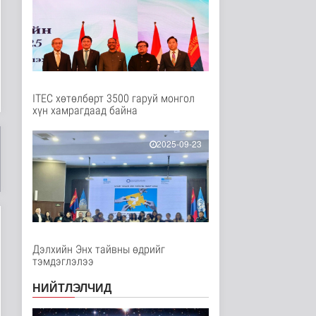
Улс төр
4 цаг 51 минутын өмнө
COP17 хурлын үеэр
"Нарантуул",
"Дүнжингарав" худ..
Нийгэм
4 цаг 59 минутын өмнө
ITEC хөтөлбөрт 3500 гаруй монгол
хүн хамрагдаад байна
Европ дахь "Монгол гэр"
зусланд 8 улсаас 35
хүүх..
2025-09-23
Энтертайнмент
4 цаг 8 минутын өмнө
Унгар Улс эрчим хүчээ
хэмнэх зорилгоор
хязгаарла..
Дэлхийд
4 цаг 22 минутын өмнө
Дэлхийн Энх тайвны өдрийг
тэмдэглэлээ
Явуулын төрийн
үйлчилгээгээр иргэд
НИЙТЛЭЛЧИД
жолооны болон..
Нийгэм