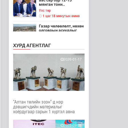
аас сар бүр 12-15
мянган тонн..
Улс төр
1 цаг 18 минутын өмнө
Газар чөлөөлөлт, нөхөн
олговрын асуудлыг
хуулийн..
Нийгэм
ХУРД АГЕНТЛАГ
1 цаг 20 минутын өмнө
Бамбай хоншоорт
2026-01-17
могойд хатгуулахаас
сэрэмжлээрэй
Эрүүл мэнд
3 цаг 28 минутын өмнө
Ц.Идэрбат: Мал
эмнэлгийн салбарын
өрсөлдөх чадва..
“Алтан төлийн эзэн”-д нэр
Нийгэм
дэвшигчдийн материалыг
4 цаг 37 минутын өмнө
хоёрдугаар сарын 1 хүртэл авна
Геологи, хайгуулын
салбарт “Oxus Metals
2025-09-26
AI” комп..