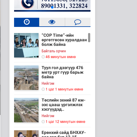
“COP Time”-ийн
өргөтгөсөн хуралдаан
болж байна
Байгаль орчин
46 минутын өмнө
Туул гол дээгүүр 476
метр урт гүүр барьж
байна
Нийгэм
1 цаг 1 минутын өмнө
Төслийн эхний 87 км-
ээс цааш үргэлжлэх
хэсгүүдэд..
Нийгэм
1 цаг 12 минутын өмнө
Ерөнхий сайд БНХАУ-