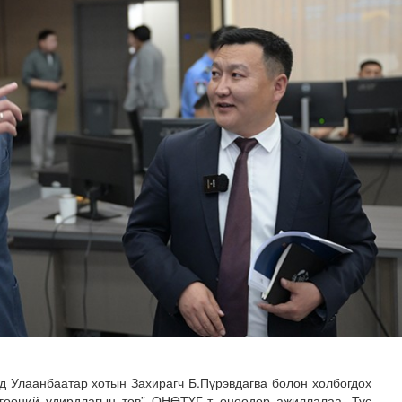
 бүр 12-15 мянган тонн АИ-92 автобензин тогтмол нийл..
д Улаанбаатар хотын Захирагч Б.Пүрэвдагва болон холбогдох
гөөний удирдлагын төв” ОНӨТҮГ-т өнөөдөр ажиллалаа. Тус