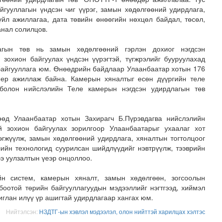
йгууллагын үндсэн чиг үүрэг, замын хөдөлгөөний удирдлага,
үйл ажиллагаа, дата төвийн өнөөгийн нөхцөл байдал, төсөл,
анал солилцов.
агын төв нь замын хөдөлгөөний гэрлэн дохиог нэгдсэн
 зохион байгуулах үндсэн үүрэгтэй, түгжрэлийг бууруулахад
 байгууллага юм. Өнөөдрийн байдлаар Улаанбаатар хотын 176
амер ажиллаж байна. Камерын хяналтыг есөн дүүргийн теле
болон нийслэлийн Теле камерын нэгдсэн удирдлагын төв
говрын асуудлыг хуулийн хүрээнд шийднэ
өөд Улаанбаатар хотын Захирагч Б.Пүрэвдагва нийслэлийн
й зохион байгуулах зорилгоор Улаанбаатарыг ухаалаг хот
эгжүүлж, замын хөдөлгөөний удирдлага, хяналтын тогтолцоог
лийн технологид суурилсан шийдлүүдийг нэвтрүүлж, тээврийн
ээ уулзалтын үеэр онцоллоо.
йн систем, камерын хяналт, замын хөдөлгөөн, зогсоолын
боотой төрийн байгууллагуудын мэдээллийг нэгтгээд, хиймэл
глан илүү үр ашигтай удирдлагаар хангах юм.
Нийтэлсэн:
НЗДТГ-ын хэвлэл мэдээлэл, олон нийттэй харилцах хэлтэс