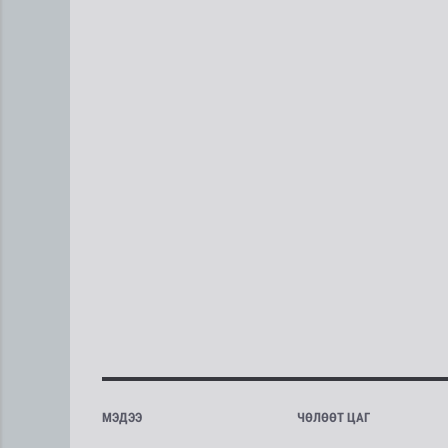
МЭДЭЭ
ЧӨЛӨӨТ ЦАГ