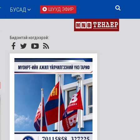
Т
БУСАД
ШУУД ЭФИР
Бидэнтэй нэгдээрэй: