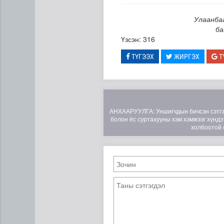
Улаанба
ба
Үзсэн: 316
ТҮГЭЭХ
ЖИРГЭХ
Т
АНХААРУУЛГА: Уншигчдын бичсэн сэтгэгд
болон ёс суртахууны хэм хэмжээг хүндэт
холбоотой 