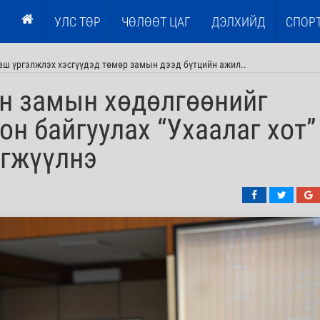
УЛС ТӨР
ЧӨЛӨӨТ ЦАГ
ДЭЛХИЙД
СПОР
ааш үргэлжлэх хэсгүүдэд төмөр замын дээд бүтцийн ажил..
н замын хөдөлгөөнийг
он байгуулах “Ухаалаг хот”
эгжүүлнэ