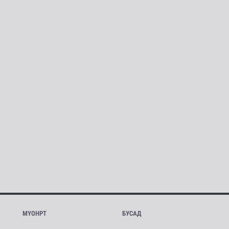
МҮОНРТ
БУСАД