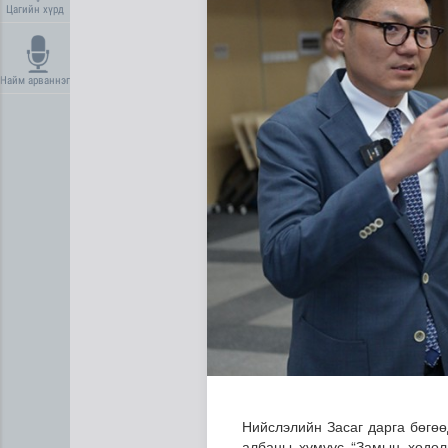
Цагийн хүрд
Найм арваннэг
Ерөнхий сайд БНХАУ-аас сар
Нийслэлийн Засаг дарга бөгөө
албаны хүмүүс “Замын хөдөл