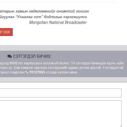
атарын замын хөдөлгөөнийг оновчтой зохион
йгуулах “Ухаалаг хот” бодлогыг хэрэгжүүлнэ
Mongolian National Broadcaster
ҮГЭЭХ
СЭТГЭГДЭЛ БИЧИХ:
элд MNB.mn хариуцлага хүлээхгүй болно. ТА сэтгэгдэл бичихдээ хууль зүйн
гэнэ үү. Хэм хэмжээг зөрчсөн сэтгэгдэлийг админ устгах эрхтэй. Сэтгэгдэлтэй
санал гомдолыг
70127055
утсаар хүлээн авна.