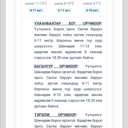
шөнө 11-13°C
шөнө 8-10°C
шөнө 5-7°C
6-11 м/с
6-11 м/с
5-10 м/с
УЛААНБААТАР ХОТ ОРЧМООР
:
Үүлшинэ. Бороо орно. Салхи баруун
өмнөөс баруун хойш эргэж секундэд
6-11 метр, борооны өмнө түр зуур
ширүүснэ. Шөнөдөө 11-13 хэм,
өдөртөө өмнөх өдрөөсөө 8 хэмаар
сэрүүсэж 18-20 хэм дулаан байна.
БАГАНУУР ОРЧМООР
:
Үүлшинэ.
Шөнөдөө бороо орохгүй. Өдөртөө бороо
орно. Салхи баруун өмнөөс баруун
хойш эргэж секундэд 6-11 метр,
борооны өмнө түр зуур ширүүснэ.
Шөнөдөө 8-10 хэм, өдөртөө өмнөх
өдрөөсөө 6 хэмаар сэрүүсэж 18-20 хэм
дулаан байна.
ТЭРЭЛЖ ОРЧМООР
:
Үүлшинэ.
Шөнөдөө бороо орохгүй. Өдөртөө бороо
орно. Салхи баруун өмнөөс баруун