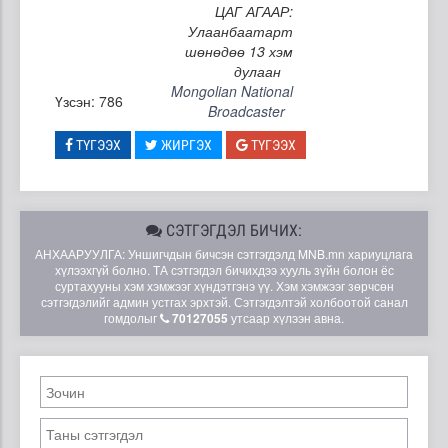
ЦАГ АГААР:
Улаанбаатарт
шөнөдөө 13 хэм
дулаан
Mongolian National
Үзсэн: 786
Broadcaster
ТҮГЭЭХ
ЖИРГЭХ
ТҮГЭЭХ
СЭТГЭГДЭЛ БИЧИХ:
АНХААРУУЛГА: Уншигчдын бичсэн сэтгэгдэлд MNB.mn хариуцлага
хүлээхгүй болно. ТА сэтгэгдэл бичихдээ хууль зүйн болон ёс
суртахууны хэм хэмжээг хүндэтгэнэ үү. Хэм хэмжээг зөрчсөн
сэтгэгдэлийг админ устгах эрхтэй. Сэтгэгдэлтэй холбоотой санал
гомдолыг
70127055
утсаар хүлээн авна.