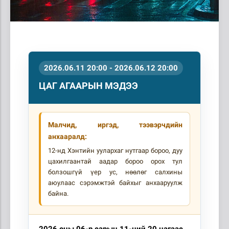
2026.06.11 20:00 - 2026.06.12 20:00
ЦАГ АГААРЫН МЭДЭЭ
Малчид, иргэд, тээвэрчдийн
анхааралд:
12-нд Хэнтийн уулархаг нутгаар бороо, дуу
цахилгаантай аадар бороо орох тул
болзошгүй үер ус, нөөлөг салхины
аюулаас сэрэмжтэй байхыг анхааруулж
байна.
2026 оны 06-р сарын 11-ний 20 цагаас