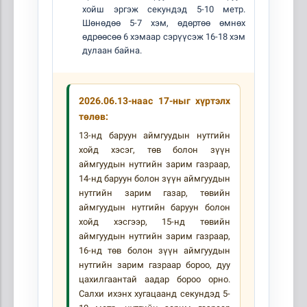
хойш эргэж секундэд 5-10 метр.
Шөнөдөө 5-7 хэм, өдөртөө өмнөх
өдрөөсөө 6 хэмаар сэрүүсэж 16-18 хэм
дулаан байна.
2026.06.13-наас 17-ныг хүртэлх
төлөв:
13-нд баруун аймгуудын нутгийн
хойд хэсэг, төв болон зүүн
аймгуудын нутгийн зарим газраар,
14-нд баруун болон зүүн аймгуудын
нутгийн зарим газар, төвийн
аймгуудын нутгийн баруун болон
хойд хэсгээр, 15-нд төвийн
аймгуудын нутгийн зарим газраар,
16-нд төв болон зүүн аймгуудын
нутгийн зарим газраар бороо, дуу
цахилгаантай аадар бороо орно.
Салхи ихэнх хугацаанд секундэд 5-