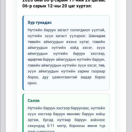
06-р сарын 12-ны 20 цаг хүртэл
:
Хур тунадас
Нутгийн баруун хагаст солигдмол үүлтэй,
нутгийн зүүн хагаст үүлэрхэг. Шөнөдөө
төвийн аймгуудын ихэнх нутаг, говийн
аймгуудын нутгийн хойд хэсэг, зүүн
аймгуудын нутгийн баруун хэсгээр,
өдөртөө баруун аймгуудын нутгийн баруун,
говийн аймгуудын нутгийн зүүн хэсэг, төв,
зүүн аймгуудын нутгийн зарим газраар
бороо, дуу цахилгаантай аадар бороо
орно.
Салхи
Нутгийн баруун хэсгээр баруунаас, нутгийн
зүүн хэсгээр баруун өмнөөс баруун хойш
эргэж, бусад нутгаар баруун хойноос
секундэд 6-11 метр, борооны өмнө түр
зуур ширүүснэ.