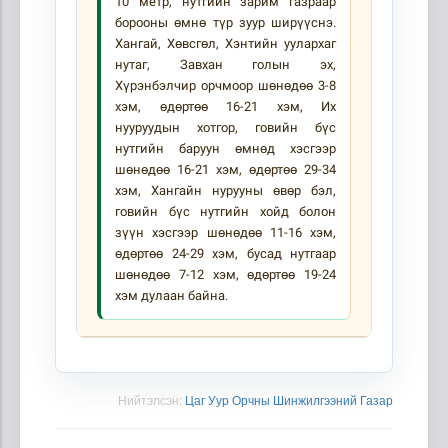
10 метр, нутгийн зарим газраар
борооны өмнө түр зуур ширүүснэ.
Хангай, Хөвсгөл, Хэнтийн уулархаг
нутаг, Завхан голын эх,
Хүрэнбэлчир орчмоор шөнөдөө 3-8
хэм, өдөртөө 16-21 хэм, Их
нууруудын хотгор, говийн бүс
нутгийн баруун өмнөд хэсгээр
шөнөдөө 16-21 хэм, өдөртөө 29-34
хэм, Хангайн нурууны өвөр бэл,
говийн бүс нутгийн хойд болон
зүүн хэсгээр шөнөдөө 11-16 хэм,
өдөртөө 24-29 хэм, бусад нутгаар
шөнөдөө 7-12 хэм, өдөртөө 19-24
хэм дулаан байна.
Нийтэлсэн:
Цаг Уур Орчны Шинжилгээний Газар