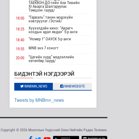
АНУ импортлогчдод
ТАЕКВОН-ДО-гийн Ази Тивийн
100 тэрбум
XI Аварга Шалгаруулах
Тэмцээн /шууд/
ам.долларын
тарифын..
“Гарваль” танин мэдэхүйн
18:00
нэвтрүүлэг /Эсгий/
Дэлхийд
14 цаг 54 минутын өмнө
Хүүхэлдэйн кино: “Аврагч
18:25
нохдын адал явдал” 5-р анги
Шейх Хасина
“Номер 1” ОАУСК 5-р анги
18:40
Бангладешт эргэн
MNB энэ 7 хоногт
ирэхээ зарлав
19:55
Дэлхийд
“Цагийн хүрд” мэдээллийн
20:00
14 цаг 1 минутын өмнө
хөтөлбөр /шууд/
MNB энэ 7 хоногт
20:40
Монгол Улсын эмэгтэй
БИДЭНТЭЙ НЭГДЭЭРЭЙ
шигшээ баг Азийн
Хөндөх сэдэв: Эмийн чанар
20:45
наадам-д о..
100% уралдаант, танин
/MNBMN_NEWS
/MNBWEBSITE
21:15
Cпорт
мэдэхүйн нэвтрүүлэг S2 #9
15 цаг 58 минутын өмнө
“Эргүүлэг” ОАУСК 5-р анги”
22:15
Tweets by MNBmn_news
Энэ сарын 15-наас
Эргэх дөрвөн цаг /Баянхонгор
23:30
эхэлж тээврийн
аймгаас бэлтгэв/
хэрэгслийн улсы..
Нийгэм
15 цаг 6 минутын өмнө
Copyright © 2026 Монголын Үндэсний Олон Нийтийн Радио Телевиз.
Хэт халууны улмаас