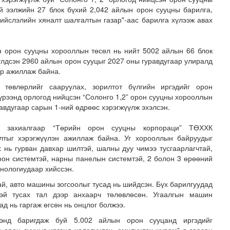
й ээлжийн 27 блок бүхий 2,042 айлын орон сууцны барилга,
ийслэлийн хяналт шалгалтын газар"-аас барилга хүлээж авах
эн орон сууцны хорооллын төсөл нь нийт 5002 айлын 66 блок
үлдсэн 2960 айлын орон сууцыг 2027 оны гуравдугаар улиралд
ар ажиллаж байна.
 төвлөрлийг сааруулах, зорилтот бүлгийн иргэдийг орон
үрээнд орлогод нийцсэн “Солонго 1,2” орон сууцны хорооллын
зруудын төлөөлөгчид COP17-ын байгууламжтай танилцлаа
авдугаар сарын 1-ний өдрөөс хэрэгжүүлж эхэлсэн.
ы захиалгаар “Төрийн орон сууцны корпораци” ТӨХХК
алтыг хэрэгжүүлэн ажиллаж байна. Уг хорооллын байруудыг
х нь гурван давхар шилтэй, шалны дуу чимээ тусгаарлагчтай,
фон системтэй, нарны панелын системтэй, 2 болон 3 өрөөний
хнологиудаар хийссэн.
й, авто машины зогсоолыг тусад нь шийдсэн. Бүх барилгуудад
тэй тусах тал дээр анхаарч төлөвлөсөн. Угаалгын машин
ад нь гаргаж өгсөн нь онцлог болжээ.
ээнд баригдаж буй 5.002 айлын орон сууцанд иргэдийг