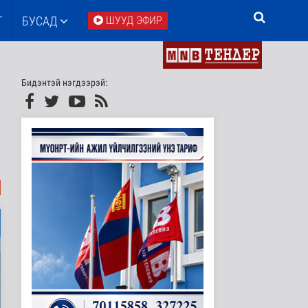
Т
БУСАД
ШУУД ЭФИР
Бидэнтэй нэгдээрэй: