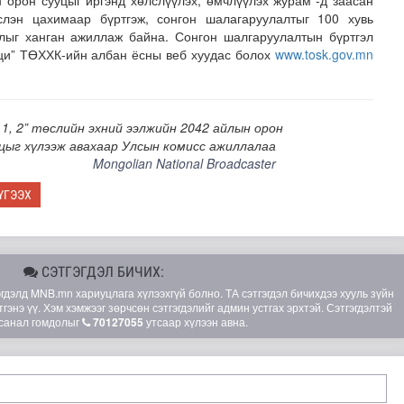
 орон сууцыг иргэнд хөлслүүлэх, өмчлүүлэх журам”-д заасан
эслэн цахимаар бүртгэж, сонгон шалагаруулалтыг 100 хувь
лыг ханган ажиллаж байна. Сонгон шалгаруулалтын бүртгэл
ци” ТӨХХК-ийн албан ёсны веб хуудас болох
www.tosk.gov.mn
 1, 2” төслийн эхний ээлжийн 2042 айлын орон
цыг хүлээж авахаар Улсын комисс ажиллалаа
Mongolian National Broadcaster
ҮГЭЭХ
лгамдаж буй асуудлуудыг 7 хоног бүр Засгийн газрын х..
СЭТГЭГДЭЛ БИЧИХ:
элд MNB.mn хариуцлага хүлээхгүй болно. ТА сэтгэгдэл бичихдээ хууль зүйн
гэнэ үү. Хэм хэмжээг зөрчсөн сэтгэгдэлийг админ устгах эрхтэй. Сэтгэгдэлтэй
санал гомдолыг
70127055
утсаар хүлээн авна.