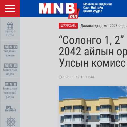
Даланзадгад хот 2028 онд 
ШУУРХАЙ:
8-р сар 6
Пүрэв
“Солонго 1, 2
2042 айлын ор
Үндэсний
телевиз
Улсын комисс
Монголын
мэдээ
2026-06-17 15:11:44
Монголын
Үндэсний
радио