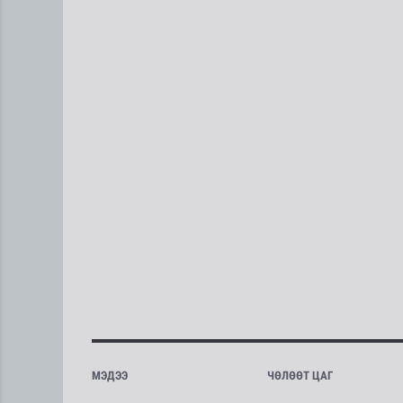
МЭДЭЭ
ЧӨЛӨӨТ ЦАГ