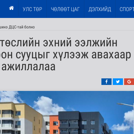
УЛС ТӨР
ЧӨЛӨӨТ ЦАГ
ДЭЛХИЙД
СПОР
шинэ ДЦС-тай болно
” төслийн эхний ээлжийн
он сууцыг хүлээж авахаар
 ажиллалаа