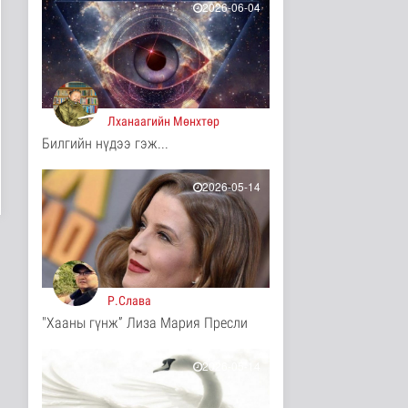
2026-06-04
11 цаг 20 минутын өмнө
ЦАГ АГААР:
Улаанбаатарт шөнөдөө
17 хэм дулаан
Байгаль орчин
11 цаг 25 минутын өмнө
Лханаагийн Мөнхтөр
Билгийн нүдээ гэж...
COP17-ын зочид,
төлөөлөгчдөд үйлчлэх
250 орчим ж..
2026-05-14
Нийгэм
13 цаг 46 минутын өмнө
Шатахууны нөөцийг
нэмэгдүүлэх,
доголдлыг арилгах..
Нийгэм
Р.Слава
13 цаг 50 минутын өмнө
"Хааны гүнж” Лиза Мария Пресли
Нийслэлийн иргэдийн
Төлөөлөгчдийн Хурлын
Ээлжит ..
2026-05-14
Нийгэм
13 цаг 56 минутын өмнө