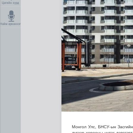
Цагийн хүрд
Найм арваннэг
Дундговь аймагт Нарны цах
Монгол Улс, БНСУ-ын Засгийн
дүгээр хорооны нутаг дэвсгэр