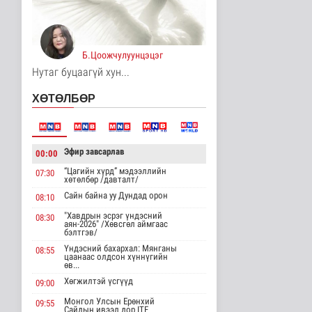
Үерийн аюулаас
сэрэмжтэй байхыг
анхааруулж байна
Б.Цоожчулуунцэцэг
Байгаль орчин
13 цаг 11 минутын өмнө
Нутаг буцаагүй хун...
Цагдаагийн
ХӨТӨЛБӨР
байгууллагын 102
тусгай дугаарт гэмт ..
Нийгэм
13 цаг 21 минутын өмнө
Эфир завсарлав
00:00
Үндэсний спортын
“Цагийн хүрд” мэдээллийн
07:30
зуны VIII наадам
хөтөлбөр /давталт/
амжилттай зохи..
Сайн байна уу Дундад орон
08:10
Cпорт
14 цаг 45 минутын өмнө
"Хавдрын эсрэг үндэсний
08:30
аян-2026" /Хөвсгөл аймгаас
бэлтгэв/
ОХУ-аас шатахууны
Үндэсний бахархал: Мянганы
08:55
импорт тасралтгүй
цаанаас олдсон хүннүгийн
хийгдэж байна
өв...
Нийгэм
Хөгжилтэй үсгүүд
09:00
14 цаг 54 минутын өмнө
Монгол Улсын Ерөнхий
09:55
Сайдын ивээл дор ITF