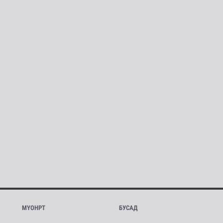
МҮОНРТ
БУСАД