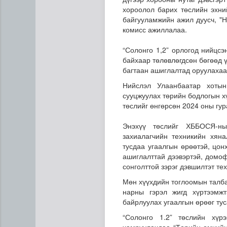
хороолол барих төслийн эхни
байгууламжийн ажил дуусч, "Н
комисс ажиллалаа.
“Солонго 1,2” орлогод нийцс
байхаар төлөвлөгдсөн бөгөөд 
багтаан ашиглалтад оруулаха
Нийслэл Улаанбаатар хотын
сууцжуулах төрийн бодлогын х
Дипломат төлөөлөгчийн га
төслийг өнгөрсөн 2024 оны гур
Энэхүү төслийг ХББОСЯ-н
захиалагчийн техникийн хян
тусдаа угаалгын өрөөтэй, цон
ашиглалттай дээвэртэй, домо
сонголттой зэрэг дэвшилтэт те
Мөн хүүхдийн тоглоомын талба
нарны гэрэл жигд хүртээмж
байрлуулах угаалгын өрөөг тус
“Солонго 1.2” төслийн хүр