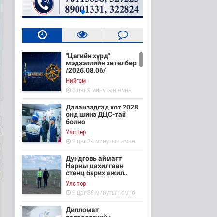
"Цагийн хүрд"
мэдээллийн хөтөлбөр
/2026.08.06/
Нийгэм
6 цаг 9 минутын өмнө
Даланзадгад хот 2028
онд шинэ ДЦС-тай
болно
Улс төр
9 цаг 34 минутын өмнө
Дундговь аймагт
Нарны цахилгаан
станц барих ажил..
Улс төр
9 цаг 38 минутын өмнө
Дипломат