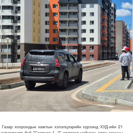
илгаан станц барих ажил үргэлжилж байна
 Газар хоорондын хамтын хэлэлцээрийн хүрээнд ХУД-ийн 21
т хэрэгжүүлж буй "Солонго 1, 2” орлогод нийцсэн орон сууцны