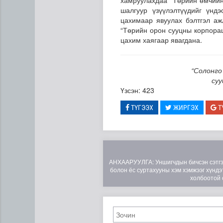
хамруулахдаа “Төрийн өмчийн
шалгуур үзүүлэлтүүдийг үнд
цахимаар явуулах бэлтгэл аж
“Төрийн орон сууцны корпора
цахим хаягаар явагдана.
“Солонго
суу
Үзсэн: 423
ТҮГЭЭХ
ЖИРГЭХ
Т
Н.Номтойбаяр: Аймгуудад ту
АНХААРУУЛГА: Уншигчдын бичсэн сэтгэгд
болон ёс суртахууны хэм хэмжээг хүндэт
холбоотой 