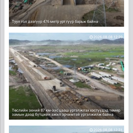
Туул гол дээгүүр 476 метр урт гүүр барьж байна
2026-08-08 12:39
Төслийн эхний 87 км-ээс цааш үргэлжлэх хэсгүүдэд төмөр
замын дээд бүтцийн ажил эрчимтэй үргэлжилж байна
2026-08-08 12:31