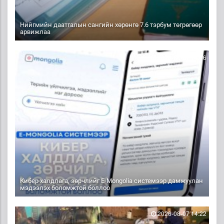
Нийгмийн даатгалын сангийн хөрөнгө 7.6 тэрбум төгрөгөөр
арвижлаа
2026-08-07 14:36
Кибер халдлага, зөрчлийг E-Mongolia системээр дамжуулан
мэдээлэх боломжтой боллоо
2026-08-07 14:22