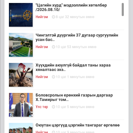
"Цагийн хүрд" мэдээллийн хөтөлбөр
/2026.08.10/
8 цаг 32 минутын өмнө
Нийгэм
Чингэлтэй дүүргийн 37 дугаар сургуулийн
усан бас..
10 цаг 53 минутын өмнө
Нийгэм
Хүүхдийн аюулгүй байдал таны хараа
хяналтаас эхэ..
10 цаг 1 минутын өмнө
Нийгэм
Боловсролын ерөнхий газрын даргаар
Х.Тамирыг том..
10 цаг 5 минутын өмнө
Улс төр
Оюутан цэргүүд цэргийн тангараг өргөлөө
10 цаг 9 минутын өмнө
Нийгэм