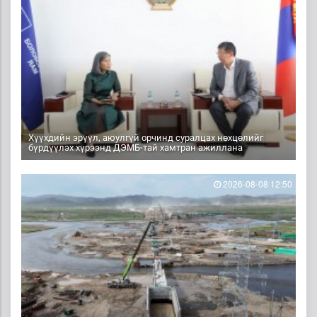
Хүүхдийн эрүүл, аюулгүй орчинд суралцах нөхцөлийг
бүрдүүлэх хүрээнд ДЭМБ-тай хамтран ажиллана
2026-08-08 12:50