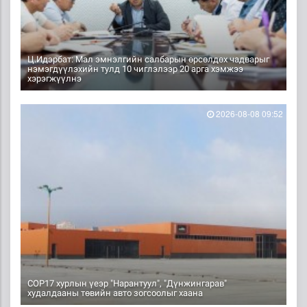
Ц.Идэрбат: Мал эмнэлгийн салбарын өрсөлдөх чадварыг
нэмэгдүүлэхийн тулд 10 чиглэлээр 20 арга хэмжээ
хэрэгжүүлнэ
2026-08-08 09:52
COP17 хурлын үеэр "Нарантуул", "Дүнжингарав"
худалдааны төвийн авто зогсоолыг хаана