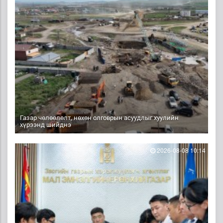
Газар чөлөөлөлт, нөхөн олговрын асуудлыг хуулийн
хүрээнд шийднэ
2026-08-08 10:14