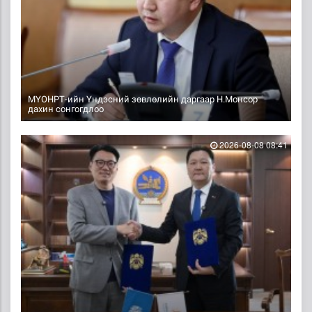
МҮОНРТ-ийн Үндэсний зөвлөлийн даргаар Н.Монсор
дахин сонгогдлоо
2026-08-08 08:41