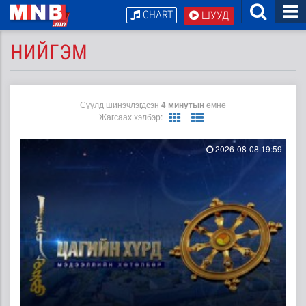
CHART
ШУУД
НИЙГЭМ
Сүүлд шинэчлэгдсэн
4 минутын
өмнө
Жагсаах хэлбэр:
2026-08-08 19:59