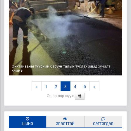
Энхтайваны гүүрний баруун талын туслах замд хучилт
хийнэ
«
1
2
3
4
5
»
Огноогоор шүүх:
ШИНЭ
ЭРЭЛТТЭЙ
СЭТГЭГДЭЛ