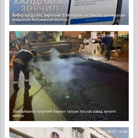
Кибер халдлага, зөрчлийг E-Mongolia системээр дамжуулан
мэдээлэх боломжтой боллоо
2026-08-07 14:22
Энхтайваны гүүрний баруун талын туслах замд хучилт
хийнэ
2026-08-07 14:09