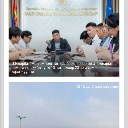
Ц.Идэрбат: Мал эмнэлгийн салбарын өрсөлдөх чадварыг
нэмэгдүүлэхийн тулд 10 чиглэлээр 20 арга хэмжээ
хэрэгжүүлнэ
12 цаг 9 минутын өмнө