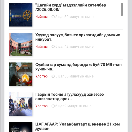
"Цагийн хүрд" мэдээллийн хөтөлбөр
/2026.08.08/
2 цаг 59 минутын өмнө
Нийгэм
Хүүхэд залуус, бизнес эрхлэгчдийг дэмжих
инкубат..
5 цаг 42 минутын өмнө
Нийгэм
Сүхбаатар суманд баригдаж буй 70 МВт-ын
хүчин ча..
5 цаг 56 минутын өмнө
Улс төр
Газрын тосны агуулахууд эхнээсээ
ашиглалтад орох..
6 цаг 2 минутын өмнө
Улс төр
ЦАГ АГААР: Улаанбаатарт шөнөдөө 21 хэм
дулаан