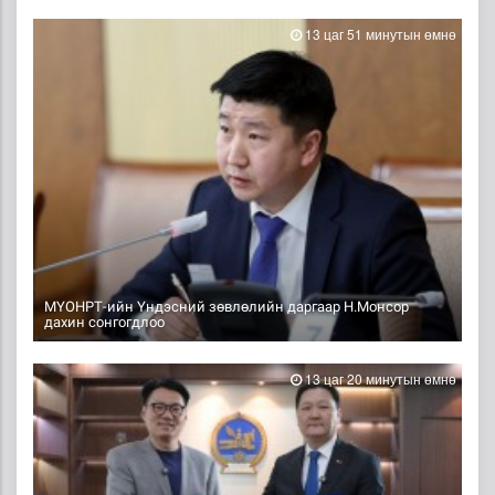
13 цаг 51 минутын өмнө
МҮОНРТ-ийн Үндэсний зөвлөлийн даргаар Н.Монсор
дахин сонгогдлоо
13 цаг 20 минутын өмнө