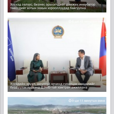
Хүүхэд залуус, бизнес эрхлэгчдийг дэмжих инкубатор
төвүүдийг хотын захын хорооллуудад байгуулна
8 цаг 49 минутын өмнө
Хүүхдийн эрүүл, аюулгүй орчинд суралцах нөхцөлийг
бүрдүүлэх хүрээнд ДЭМБ-тай хамтран ажиллана
9 цаг 11 минутын өмнө