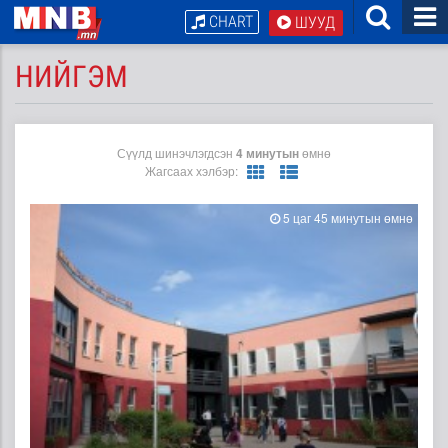
CHART
ШУУД
НИЙГЭМ
Сүүлд шинэчлэгдсэн
4 минутын
өмнө
Жагсаах хэлбэр:
5 цаг 45 минутын өмнө