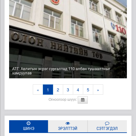
АТГ: Авлигын эсрэг сургалтад 110 албан тушаалтныг
хамруулав
«
1
2
3
4
5
»
Огноогоор шүүх:
ШИНЭ
ЭРЭЛТТЭЙ
СЭТГЭГДЭЛ