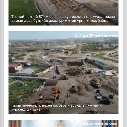
Төслийн эхний 87 км-ээс цааш үргэлжлэх хэсгүүдэд төмөр
замын дээд бүтцийн ажил эрчимтэй үргэлжилж байна
10 цаг 30 минутын өмнө
Газар чөлөөлөлт, нөхөн олговрын асуудлыг хуулийн
хүрээнд шийднэ
12 цаг 46 минутын өмнө