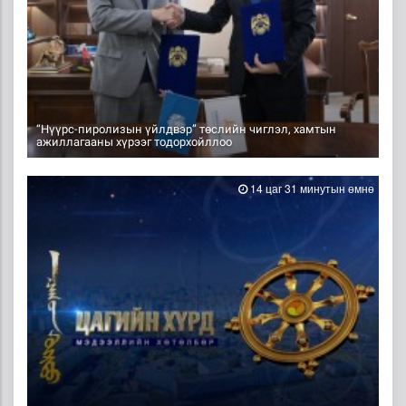
“Нүүрс-пиролизын үйлдвэр” төслийн чиглэл, хамтын
ажиллагааны хүрээг тодорхойллоо
14 цаг 31 минутын өмнө