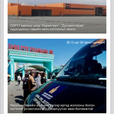
COP17 хурлын үеэр "Нарантуул", "Дүнжингарав"
худалдааны төвийн авто зогсоолыг хаана
13 цаг 36 минутын өмнө
Явуулын төрийн үйлчилгээгээр иргэд жолооны болон
иргэний үнэмлэхээ шууд хэвлүүлэн авах боломжтой