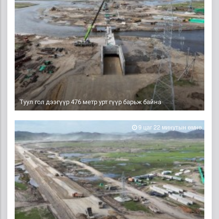
Туул гол дээгүүр 476 метр урт гүүр барьж байна
9 цаг 22 минутын өмнө