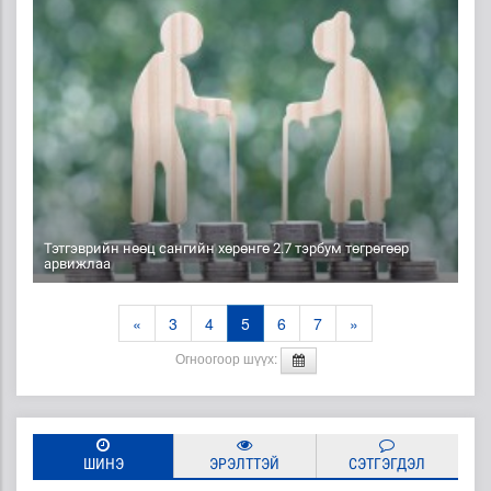
Тэтгэврийн нөөц сангийн хөрөнгө 2.7 тэрбум төгрөгөөр
арвижлаа
«
3
4
5
6
7
»
Огноогоор шүүх:
ШИНЭ
ЭРЭЛТТЭЙ
СЭТГЭГДЭЛ