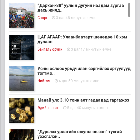
“Дархан-88” уулын дугуйн наадам зургаа
дахь жилд..
3 цаг 46 минутын өмнө
Cпорт
ЦАГ АГААР: Улаанбаатарт шөнөдөө 10 хэм
дулаан
3 цаг 17 минутын өмнө
Байгаль орчин
Усны ослоос урьдчилан сэргийлэх эргүүлүүд
тогтмо..
4 цаг 59 минутын өмнө
Нийгэм
Манай улс 3.10 тонн алт гадаадад гаргажээ
5 цаг 40 минутын өмнө
Эдийн засаг
“Дүрслэх урлагийн оюуны өв сан” тусгай
үзэсгэлэн..