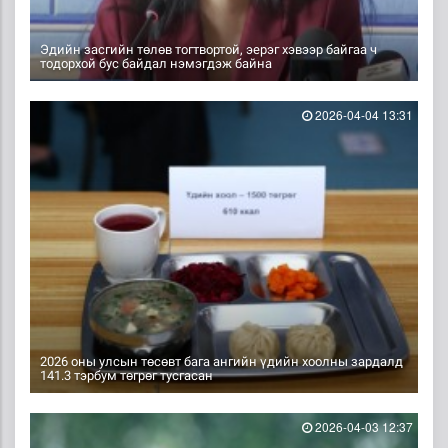
Эдийн засгийн төлөв тогтвортой, эерэг хэвээр байгаа ч
тодорхой бус байдал нэмэгдэж байна
2026-04-04 13:31
2026 оны улсын төсөвт бага ангийн үдийн хоолны зардалд
141.3 тэрбум төгрөг тусгасан
2026-04-03 12:37