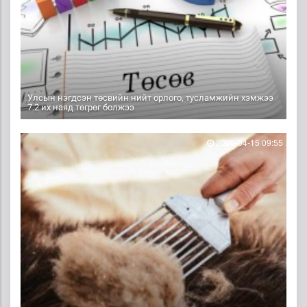
Улсын нэгдсэн төсвийн нийт орлого, тусламжийн хэмжээ
7.2 их наяд төгрөг болжээ
2026-04-15 09:55