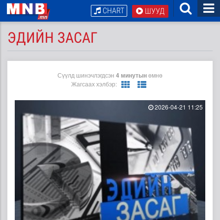
CHART
ШУУД
ЭДИЙН ЗАСАГ
Сүүлд шинэчлэгдсэн
4 минутын
өмнө
Жагсаах хэлбэр:
2026-04-21 11:25