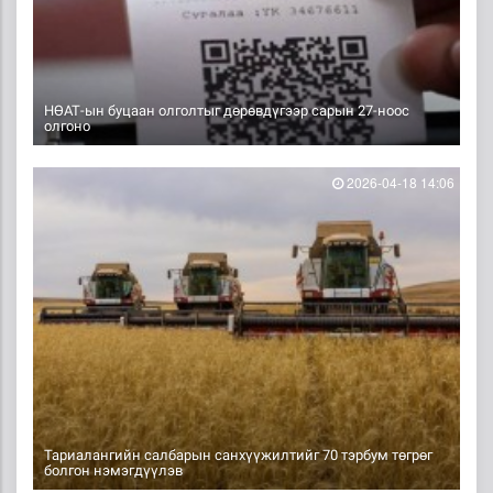
НӨАТ-ын буцаан олголтыг дөрөвдүгээр сарын 27-ноос
олгоно
2026-04-18 14:06
Тариалангийн салбарын санхүүжилтийг 70 тэрбум төгрөг
болгон нэмэгдүүлэв