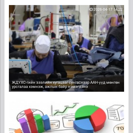
2026-04-17 14:22
ЖДҮХС-гийн зээлийн хугацааг сунгаснаар ААН-үүд мөнгөн
урсгалаа хэмнэж, ажлын байр нэмэгдэнэ
2026-04-16 09:48