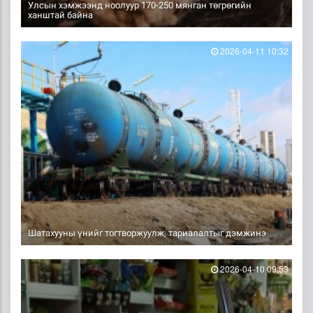
Улсын хэмжээнд ноолуур 170-250 мянган төгрөгийн
ханштай байна
2026-04-11 10:32
Шатахууны үнийг тогтворжуулж, тариалалтыг дэмжинэ
2026-04-10 09:53