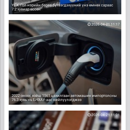
ҮСХ: Гол нэрийн бараа бүтээгдэхүүний үнэ өмнөх сараас
7.2 хувиар өссөн
2026-04-21 11:17
2022 оноос хойш 1561 цахилгаан автомашин импортолсны
76.3 хувь нь БНХАУ-аас нийлүүлэгджээ
2026-04-21 11:01