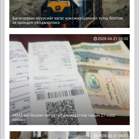
Багануурын нүүрсийг хагас коксжих шахмал түлш болгож,
эх орондоо үйлдвэрлэнэ
2026-04-21 09:33
НӨАТ-ын буцаан олголтыг дөрөвдүгээр сарын 27-ноос
олгоно
2026-04-21 08:57