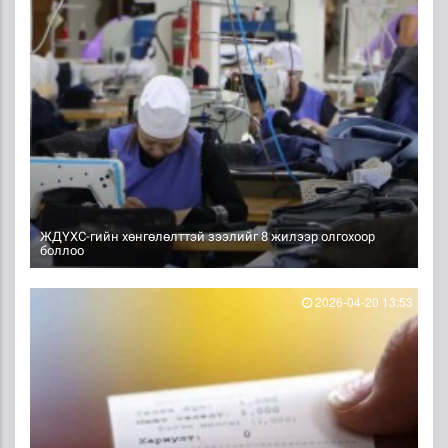
ЖДҮХС-гийн хөнгөлөлттэй зээлийг 8 жилээр олгохоор
боллоо
2026-04-20 13:53