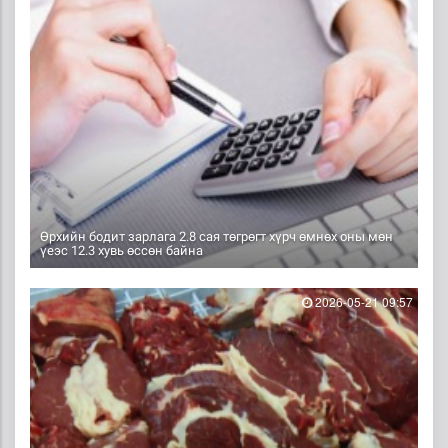
Өрхийн бодит зарлага 2.8 сая төгрөгт хүрч өмнөх оны мөн
үеэс 12.3 хувь өссөн байна
2026-05-21 09:57