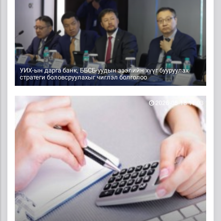
УИХ-ын дарга банк, ББСБ-уудын зээлийн хүүг бууруулах
стратеги боловсруулахыг чиглэл болголоо
2026-05-18 11:03