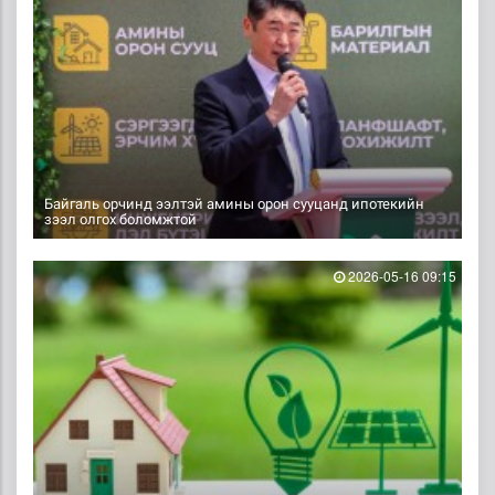
Байгаль орчинд ээлтэй амины орон сууцанд ипотекийн
зээл олгох боломжтой
2026-05-16 09:15