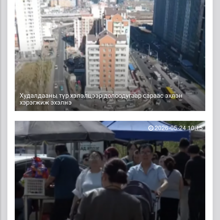
Худалдааны түр хэлэлцээр долоодугаар сараас эхлэн
хэрэгжиж эхэлнэ
2026-05-24 10:15