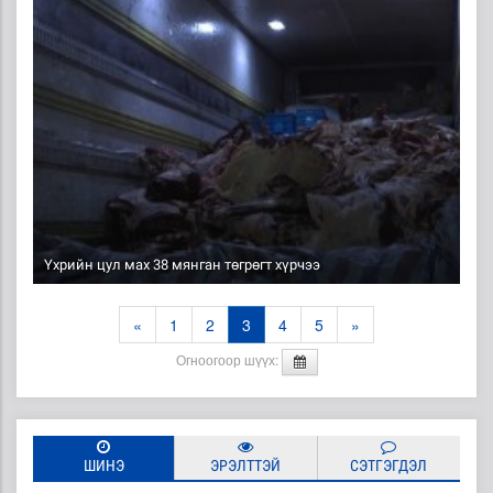
Үхрийн цул мах 38 мянган төгрөгт хүрчээ
«
1
2
3
4
5
»
Огноогоор шүүх:
ШИНЭ
ЭРЭЛТТЭЙ
СЭТГЭГДЭЛ