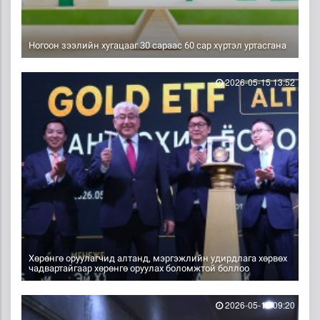
Ногоон зээлийн хугацааг 30 сараас 60 сар хүртэл уртасгана
2026-05-15 13:52
Хөрөнгө оруулагчид алтанд, мэргэжлийн удирдлага хөрвөх
чадвартайгаар хөрөнгө оруулах боломжтой боллоо
2026-05-15 09:20