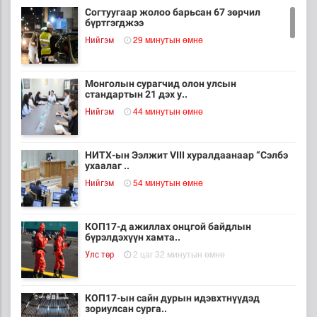
Согтуугаар жолоо барьсан 67 зөрчил
бүртгэгджээ
29 минутын өмнө
Нийгэм
Монголын сурагчид олон улсын
стандартын 21 дэх у..
44 минутын өмнө
Нийгэм
НИТХ-ын Ээлжит VIII хуралдаанаар “Сэлбэ
ухаалаг ..
54 минутын өмнө
Нийгэм
КОП17-д ажиллах онцгой байдлын
бүрэлдэхүүн хамта..
2 цаг 32 минутын өмнө
Улс төр
КОП17-ын сайн дурын идэвхтнүүдэд
зориулсан сурга..