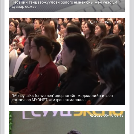
Төсвийн тэнцвэржүүлсэн орлого өмнөх оны мөн үеэс 5.4
хувиар өсжээ
2026-05-17 11:57
"Money talks for women" өдөрлөгийн мэдээллийн ивээн
тэтгэгчээр МҮОНРТ хамтран ажиллалаа
2026-05-16 09:18