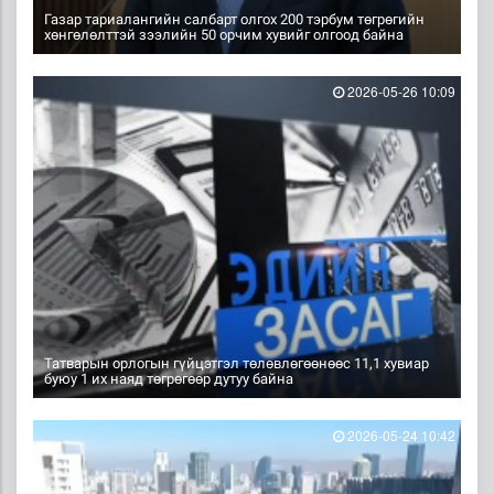
Газар тариалангийн салбарт олгох 200 тэрбум төгрөгийн
хөнгөлөлттэй зээлийн 50 орчим хувийг олгоод байна
2026-05-26 10:09
Татварын орлогын гүйцэтгэл төлөвлөгөөнөөс 11,1 хувиар
буюу 1 их наяд төгрөгөөр дутуу байна
2026-05-24 10:42