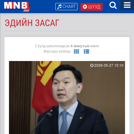
CHART
ШУУД
ЭДИЙН ЗАСАГ
Сүүлд шинэчлэгдсэн
4 минутын
өмнө
Жагсаах хэлбэр:
2026-05-27 15:10