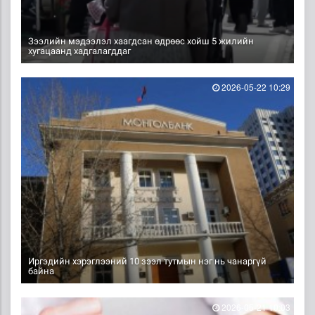
Зээлийн мэдээлэл хаагдсан өдрөөс хойш 5 жилийн
хугацаанд хадгалагддаг
2026-05-22 10:29
Иргэдийн хэрэглээний 10 зээл тутмын нэг нь чанаргүй
байна
2026-05-21 10:03