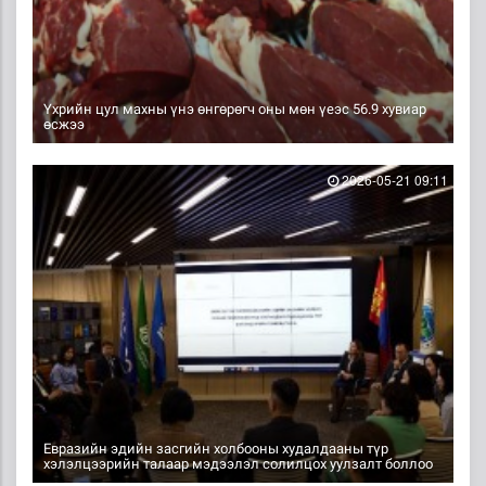
Үхрийн цул махны үнэ өнгөрөгч оны мөн үеэс 56.9 хувиар
өсжээ
2026-05-21 09:11
Евразийн эдийн засгийн холбооны худалдааны түр
хэлэлцээрийн талаар мэдээлэл солилцох уулзалт боллоо