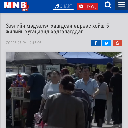
CHART
ШУУД
Зээлийн мэдээлэл хаагдсан өдрөөс хойш 5
жилийн хугацаанд хадгалагддаг
2026-05-24 10:15:06