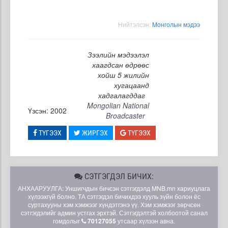
Нийтэлсэн:
Moнголын мэдээ
Зээлийн мэдээлэл
хаагдсан өдрөөс
хойш 5 жилийн
хугацаанд
хадгалагддаг
Mongolian National
Үзсэн: 2002
Broadcaster
ТҮГЭЭХ
ЖИРГЭХ
ТҮГЭЭХ
СЭТГЭГДЭЛ БИЧИХ:
АНХААРУУЛГА: Уншигчдын бичсэн сэтгэгдэлд MNB.mn хариуцлага
хүлээхгүй болно. ТА сэтгэгдэл бичихдээ хууль зүйн болон ёс
суртахууны хэм хэмжээг хүндэтгэнэ үү. Хэм хэмжээг зөрчсөн
сэтгэгдэлийг админ устгах эрхтэй. Сэтгэгдэлтэй холбоотой санал
гомдолыг
70127055
утсаар хүлээн авна.