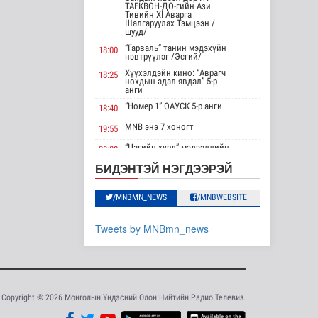
ТАЕКВОН-ДО-гийн Ази
Тивийн XI Аварга
Үндэсний спортын
Шалгаруулах Тэмцээн /
зуны VIII наадам
шууд/
амжилттай зохи..
“Гарваль” танин мэдэхүйн
18:00
Cпорт
нэвтрүүлэг /Эсгий/
Хүүхэлдэйн кино: “Аврагч
17 цаг 38 минутын өмнө
18:25
нохдын адал явдал” 5-р
анги
ОХУ-аас шатахууны
“Номер 1” ОАУСК 5-р анги
18:40
импорт тасралтгүй
хийгдэж байна
MNB энэ 7 хоногт
19:55
Нийгэм
“Цагийн хүрд” мэдээллийн
20:00
хөтөлбөр /шууд/
17 цаг 46 минутын өмнө
БИДЭНТЭЙ НЭГДЭЭРЭЙ
MNB энэ 7 хоногт
20:40
АНУ импортлогчдод
Хөндөх сэдэв: Эмийн чанар
100 тэрбум
20:45
/MNBMN_NEWS
/MNBWEBSITE
ам.долларын
100% уралдаант, танин
тарифын..
21:15
мэдэхүйн нэвтрүүлэг S2 #9
Tweets by MNBmn_news
Дэлхийд
“Эргүүлэг” ОАУСК 5-р анги”
22:15
17 цаг 46 минутын өмнө
Эргэх дөрвөн цаг /
23:30
Баянхонгор аймгаас
Шейх Хасина
бэлтгэв/
Бангладешт эргэн
ирэхээ зарлав
Copyright © 2026 Монголын Үндэсний Олон Нийтийн Радио Телевиз.
Дэлхийд