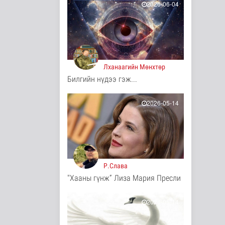
2026-06-04
14 цаг 51 минутын өмнө
НИТХ-ын ээлжит VIII
хуралдаанаар
иргэдээс ирүүлс..
Лханаагийн Мөнхтөр
Нийгэм
Билгийн нүдээ гэж...
14 цаг 13 минутын өмнө
ЦАГ АГААР:
2026-05-14
Улаанбаатарт
шөнөдөө 17 хэм
дулаан
Байгаль орчин
14 цаг 18 минутын өмнө
COP17-ын зочид,
Р.Слава
төлөөлөгчдөд
үйлчлэх 250 орчим
"Хааны гүнж” Лиза Мария Пресли
ж..
Нийгэм
2026-05-14
16 цаг 38 минутын өмнө
Шатахууны нөөцийг