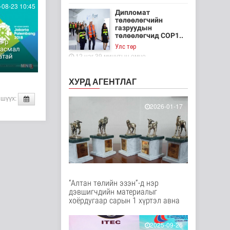
08-23 10:45
Дипломат
төлөөлөгчийн
газруудын
төлөөлөгчид COP1..
8-р
Улс төр
засмал
12 цаг 39 минутын өмнө
атай
Н.Номтойбаяр:
ХУРД АГЕНТЛАГ
Аймгуудад
тулгамдаж буй
асуудлууды..
 шүүх:
2026-01-17
Улс төр
12 цаг 23 минутын өмнө
Нийтийн тээврийн
Ч:19А чиглэлийн
замналд түр хуг..
Нийгэм
12 цаг 28 минутын өмнө
“Алтан төлийн эзэн”-д нэр
дэвшигчдийн материалыг
Лаг шатаах үйлдвэр
хоёрдугаар сарын 1 хүртэл авна
ашиглалтад орсноор
хоногт 250..
Нийгэм
2025-09-26