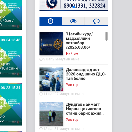
8-р
ейбол /
У/
"Цагийн хүрд"
мэдээллийн
08-24 13:48
хөтөлбөр
/2026.08.06/
Нийгэм
9 цаг 2 минутын өмнө
8-р их
 /10м хийн
Даланзадгад хот
м
2028 онд шинэ ДЦС-
тай болно
Улс төр
08-23 15:34
11 цаг 27 минутын өмнө
Дундговь аймагт
Нарны цахилгаан
станц барих ажил..
8-р
Улс төр
до
12 цаг 31 минутын өмнө