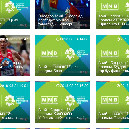
Өнөөдөр Азийн Наадамд
Азийн спортын 1
ын 18-р их
өрсөлдөх Монгол
наадам 2018: Вол
с
тамирчдын хуваарь
Шриланка-БНХА
2018-08-25 09:47
2018-08-24 14:38
2018-
йлтийн төрөлд
Азийн Спортын 1
дугаар байранд
Азийн спортын 18-р их
наадам: Буудалт
наадам: Бокс
гар буу финал/ э
2018-08-24 10:01
2018-08-23 16:39
2018-
Азийн Спортын 18-р
ын 18-р
наадам: Хөлбөмбөг
Азийн спортын 1
нд сэлэлт
Узбекистан-Хонгконг /эр/
наадам: Таеквон