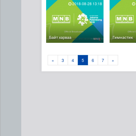
2018-08-28 13:18
Байт харваа
Гимнастик
«
3
4
5
6
7
»