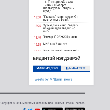
ТАЕКВОН-ДО-гийн Ази
Тивийн XI Аварга
Үндэсний спортын
Шалгаруулах Тэмцээн /
зуны VIII наадам
шууд/
амжилттай зохи..
“Гарваль” танин мэдэхүйн
18:00
Cпорт
нэвтрүүлэг /Эсгий/
Хүүхэлдэйн кино: “Аврагч
15 цаг 56 минутын өмнө
18:25
нохдын адал явдал” 5-р
анги
ОХУ-аас шатахууны
“Номер 1” ОАУСК 5-р анги
18:40
импорт тасралтгүй
хийгдэж байна
MNB энэ 7 хоногт
19:55
Нийгэм
“Цагийн хүрд” мэдээллийн
20:00
хөтөлбөр /шууд/
15 цаг 5 минутын өмнө
БИДЭНТЭЙ НЭГДЭЭРЭЙ
MNB энэ 7 хоногт
20:40
АНУ импортлогчдод
Хөндөх сэдэв: Эмийн чанар
100 тэрбум
20:45
/MNBMN_NEWS
/MNBWEBSITE
ам.долларын
100% уралдаант, танин
тарифын..
21:15
мэдэхүйн нэвтрүүлэг S2 #9
Tweets by MNBmn_news
Дэлхийд
“Эргүүлэг” ОАУСК 5-р анги”
22:15
15 цаг 5 минутын өмнө
Эргэх дөрвөн цаг /
23:30
Баянхонгор аймгаас
Шейх Хасина
бэлтгэв/
Бангладешт эргэн
ирэхээ зарлав
Copyright © 2026 Монголын Үндэсний Олон Нийтийн Радио Телевиз.
Дэлхийд