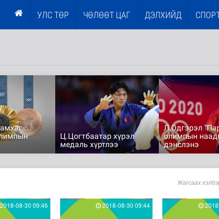
УЛС ТӨР
ЧӨЛӨӨТ ЦАГ
ДЭЛХИЙД
СПОР
цамхаг
Л.Одгэрэл "Па
олимпын
Ц.Цогтбаатар хүрэл
олимпын наад
медаль хүртлээ
дэнслэнэ
Жагсаах хэлбэ
2018-08-30 09:46
2018-08-30 09:44
2018-