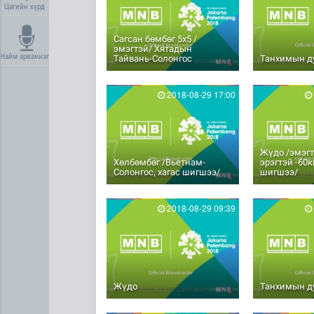
Цагийн хүрд
Сагсан бөмбөг 5х5 /
эмэгтэй/ Хятадын
Найм арваннэг
Тайвань-Солонгос
Танхимын д
2018-08-29 17:00
Жүдо /эмэгтэ
Хөлбөмбөг /Вьетнам-
эрэгтэй -60кг
Солонгос, хагас шигшээ/
шигшээ/
2018-08-29 09:39
Жүдо
Танхимын д