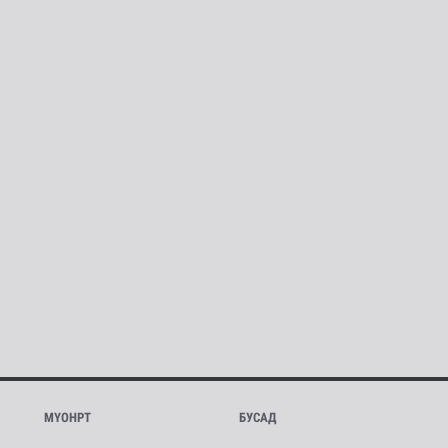
МҮОНРТ
БУСАД