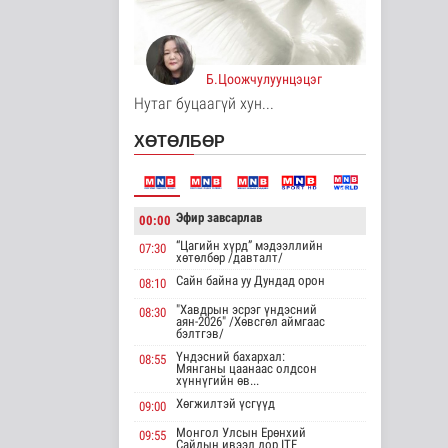
нэмэгдүүлэх,
доголдлыг арилгах..
Нийгэм
14 цаг 1 минутын өмнө
Б.Цоожчулуунцэцэг
Нутаг буцаагүй хун...
Нийслэлийн
иргэдийн
ХӨТӨЛБӨР
Төлөөлөгчдийн
Хурлын Ээлжит ..
Нийгэм
14 цаг 7 минутын өмнө
Эфир завсарлав
00:00
Үерийн аюулаас
“Цагийн хүрд” мэдээллийн
сэрэмжтэй байхыг
07:30
хөтөлбөр /давталт/
анхааруулж байна
Сайн байна уу Дундад орон
Байгаль орчин
08:10
"Хавдрын эсрэг үндэсний
14 цаг 22 минутын өмнө
08:30
аян-2026" /Хөвсгөл аймгаас
бэлтгэв/
Цагдаагийн
Үндэсний бахархал:
08:55
байгууллагын 102
Мянганы цаанаас олдсон
тусгай дугаарт гэмт
хүннүгийн өв...
..
Хөгжилтэй үсгүүд
09:00
Нийгэм
Монгол Улсын Ерөнхий
15 цаг 32 минутын өмнө
09:55
Сайдын ивээл дор ITF