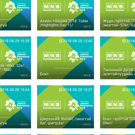
Азийн Наадам 2018: Тойм
Жүдо /эрэгтэй -73
угуй
/Highlights Day 11/
эмэгтэй -57кг, -63
2018-08-29 16:39
2018-08-29 13:40
2018-
й -48кг, 52кг,
, -66кг
Танхимын дугуй 
Бокс
эрэгтэйчүүдийн 
2018-08-28 16:44
2018-08-28 16:37
2018-
Ширээний теннис /эмэгтэй
Бокс /эрэгтэй 52к
угуй
баг, шигшээ/
69кг/