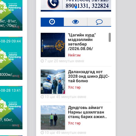
кг, -81кг,
кг, -70кг/
"Цагийн хүрд"
мэдээллийн
08-29 09:44
хөтөлбөр
/2026.08.06/
Нийгэм
7 цаг 20 минутын өмнө
/
Даланзадгад хот
4000м/
2028 онд шинэ ДЦС-
тай болно
Улс төр
08-28 13:41
10 цаг 45 минутын өмнө
Дундговь аймагт
Нарны цахилгаан
станц барих ажил..
г, 60кг,
Улс төр
10 цаг 49 минутын өмнө