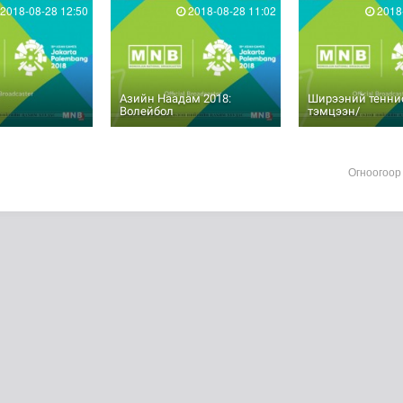
2018-08-28 12:50
2018-08-28 11:02
2018-
Азийн Наадам 2018:
Ширээний теннис
Волейбол
тэмцээн/
Огноогоор