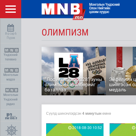
ОЛИМПИЗМ
8-р сар 6
Пүрэв
Үндэсний
телевиз
Монголын
“Лос Анжелес-2028” зуны
Эйфелийн 
мэдээ
олимпын хөтөлбөрийг
шингэсэн 
баталлаа
медаль
Монголын
Үндэсний
радио
Сүүлд шинэчлэгдсэн
4 минутын
өмнө
2018-08-30 10:52