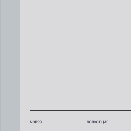
МЭДЭЭ
ЧӨЛӨӨТ ЦАГ