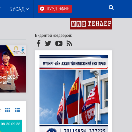
Т
БУСАД
ШУУД ЭФИР
Бидэнтэй нэгдээрэй:
рис 2024"
мыг
р:
08-30 09:38