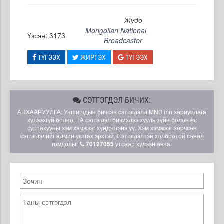
Жүдо
Mongolian National
Үзсэн: 3173
Broadcaster
ТҮГЭЭХ
ЖИРГЭХ
ТҮГЭЭХ
СЭТГЭГДЭЛ БИЧИХ:
АНХААРУУЛГА: Уншигчдын бичсэн сэтгэгдэлд MNB.mn хариуцлага
хүлээхгүй болно. ТА сэтгэгдэл бичихдээ хууль зүйн болон ёс
суртахууны хэм хэмжээг хүндэтгэнэ үү. Хэм хэмжээг зөрчсөн
сэтгэгдэлийг админ устгах эрхтэй. Сэтгэгдэлтэй холбоотой санал
гомдолыг
70127055
утсаар хүлээн авна.