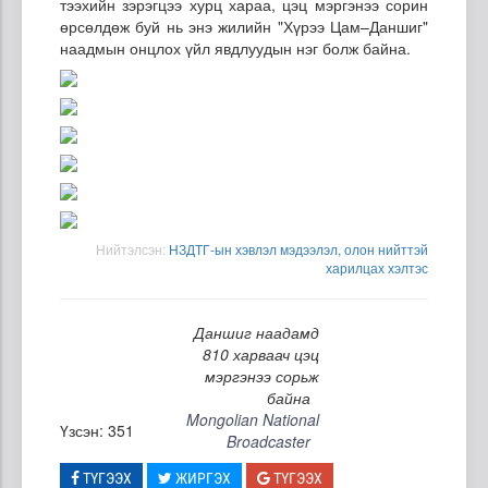
тээхийн зэрэгцээ хурц хараа, цэц мэргэнээ сорин
өрсөлдөж буй нь энэ жилийн "Хүрээ Цам–Даншиг"
наадмын онцлох үйл явдлуудын нэг болж байна.
Нийтэлсэн:
НЗДТГ-ын хэвлэл мэдээлэл, олон нийттэй
харилцах хэлтэс
Даншиг наадамд
810 харваач цэц
мэргэнээ сорьж
байна
Mongolian National
Үзсэн: 351
Broadcaster
ТҮГЭЭХ
ЖИРГЭХ
ТҮГЭЭХ