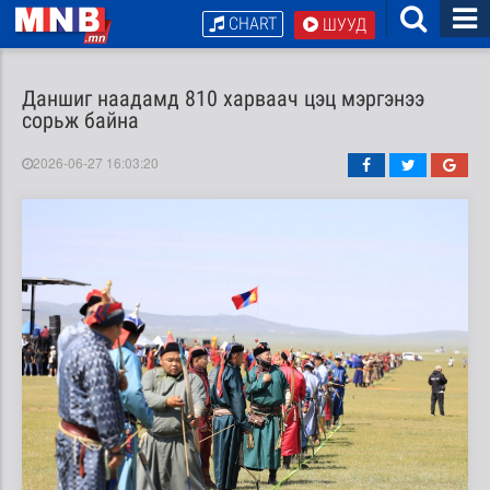
CHART
ШУУД
Даншиг наадамд 810 харваач цэц мэргэнээ
сорьж байна
2026-06-27 16:03:20