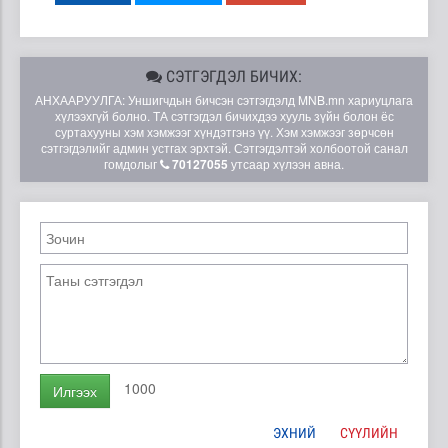
СЭТГЭГДЭЛ БИЧИХ:
АНХААРУУЛГА: Уншигчдын бичсэн сэтгэгдэлд MNB.mn хариуцлага
хүлээхгүй болно. ТА сэтгэгдэл бичихдээ хууль зүйн болон ёс
суртахууны хэм хэмжээг хүндэтгэнэ үү. Хэм хэмжээг зөрчсөн
сэтгэгдэлийг админ устгах эрхтэй. Сэтгэгдэлтэй холбоотой санал
гомдолыг
70127055
утсаар хүлээн авна.
1000
Илгээх
ЭХНИЙ
СҮҮЛИЙН