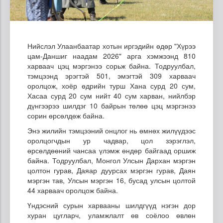
Нийслэл Улаанбаатар хотын иргэдийн өдөр "Хүрээ
цам-Даншиг наадам 2026" арга хэмжээнд 810
харваач цэц мэргэнээ сорьж байна. Тодруулбал,
тэмцээнд эрэгтэй 501, эмэгтэй 309 харваач
оролцож, хоёр өдрийн турш Хана сурд 20 сум,
Хасаа сурд 20 сум нийт 40 сум харван, нийлбэр
дүнгээрээ шилдэг 10 байрын төлөө цэц мэргэнээ
сорин өрсөлдөж байна.
Энэ жилийн тэмцээний онцлог нь өмнөх жилүүдээс
оролцогчдын ур чадвар, цол зэрэглэл,
өрсөлдөөний чансаа үлэмж өндөр байгаад оршиж
байна. Тодруулбал, Монгол Улсын Дархан мэргэн
цолтон гурав, Даяар дуурсах мэргэн гурав, Даян
мэргэн тав, Улсын мэргэн 16, бусад улсын цолтой
44 харваач оролцож байна.
Үндэсний сурын харвааны шилдгүүд нэгэн дор
хуран цугларч, уламжлалт өв соёлоо өвлөн