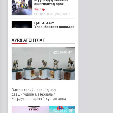
агуулахууд эхнээсээ
ашиглалтад орох..
Улс төр
7 цаг 58 минутын өмнө
ЦАГ АГААР:
Улаанбаатарт шөнөдөө
21 хэм дулаан
Байгаль орчин
ХУРД АГЕНТЛАГ
8 цаг 53 минутын өмнө
Хүүхдийн эрүүл,
2026-01-17
аюулгүй орчинд
суралцах нөхцөлий..
Нийгэм
9 цаг 42 минутын өмнө
“COP Time”-ийн
өргөтгөсөн хуралдаан
болж байна
“Алтан төлийн эзэн”-д нэр
Байгаль орчин
дэвшигчдийн материалыг
10 цаг 49 минутын өмнө
хоёрдугаар сарын 1 хүртэл авна
Туул гол дээгүүр 476
метр урт гүүр барьж
2025-09-26
байна