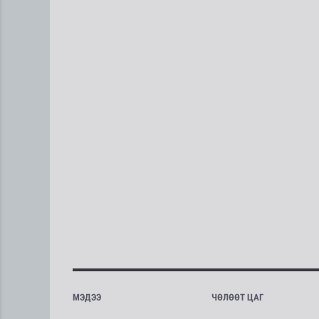
МЭДЭЭ
ЧӨЛӨӨТ ЦАГ