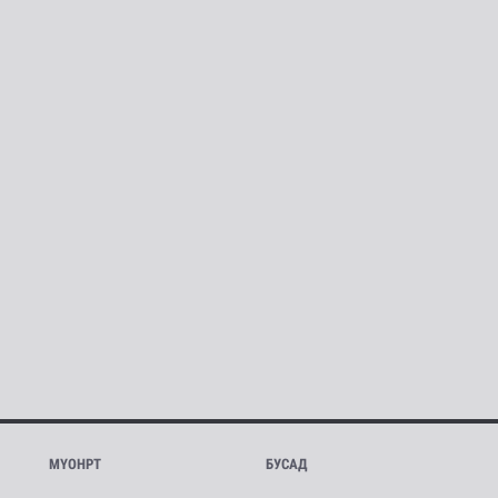
МҮОНРТ
БУСАД