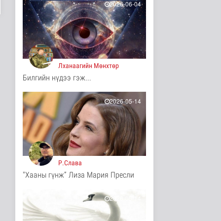
13 цаг 30 минутын өмнө
2026-06-04
Ц.Идэрбат: Мал
эмнэлгийн салбарын
өрсөлдөх чадва..
Нийгэм
13 цаг 39 минутын өмнө
Лханаагийн Мөнхтөр
Геологи, хайгуулын
Билгийн нүдээ гэж...
салбарт “Oxus Metals
AI” комп..
Улс төр
2026-05-14
13 цаг 54 минутын өмнө
COP17 хурлын үеэр
"Нарантуул",
"Дүнжингарав" худ..
Нийгэм
13 цаг 1 минутын өмнө
Р.Слава
"Хааны гүнж” Лиза Мария Пресли
Европ дахь "Монгол гэр"
зусланд 8 улсаас 35
хүүх..
2026-05-14
Энтертайнмент
13 цаг 10 минутын өмнө