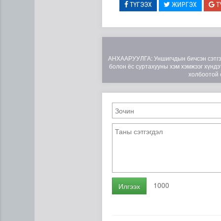
ТҮГЭЭХ
ЖИРГЭХ
Т
АНХААРУУЛГА: Уншигчдын бичсэн сэтгэгд
болон ёс суртахууны хэм хэмжээг хүндэт
холбоотой 
ЦАГ АГААР: Улаанбаатарт 
1000
Илгээх