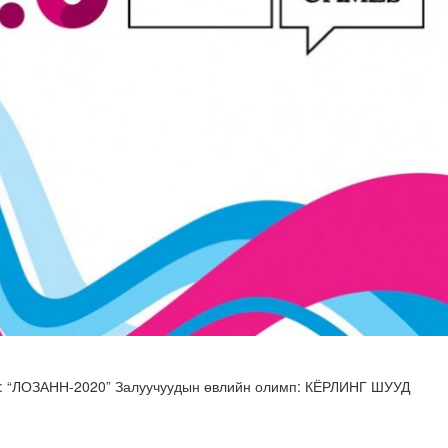
 буй 70 МВт-ын хүчин чадалтай ДЦС-ын технологийн анхн..
а: “ЛОЗАНН-2020” Залуучуудын өвлийн олимп: КЁРЛИНГ ШУУД