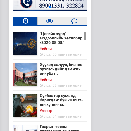
"Цагийн хүрд"
мэдээллийн хөтөлбөр
/2026.08.08/
Нийгэм
3 цаг 55 минутын өмнө
Хүүхэд залуус, бизнес
эрхлэгчдийг дэмжих
инкубат..
Нийгэм
6 цаг 38 минутын өмнө
Сүхбаатар суманд
баригдаж буй 70 МВт-
ын хүчин ча..
Улс төр
6 цаг 51 минутын өмнө
Газрын тосны