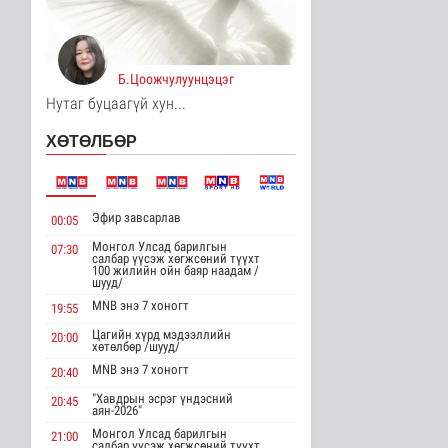
Унгар Улс эрчим хүчээ
хэмнэх зорилгоор
хязгаарла..
Дэлхийд
Б.Цоожчулуунцэцэг
13 цаг 24 минутын өмнө
Нутаг буцаагүй хун...
Явуулын төрийн
ХӨТӨЛБӨР
үйлчилгээгээр иргэд
жолооны болон..
Нийгэм
13 цаг 29 минутын өмнө
Эфир завсарлав
00:05
"Нүүдэлчдийн зан үйл,
баатарлаг тууль" эрдэм
Монгол Улсад барилгын
07:30
салбар үүсэж хөгжсөний түүхт
шин..
100 жилийн ойн баяр наадам /
Танин мэдэхүй
шууд/
14 цаг 40 минутын өмнө
MNB энэ 7 хоногт
19:55
Цагийн хүрд мэдээллийн
МҮОНРТ-ийн Үндэсний
20:00
хөтөлбөр /шууд/
зөвлөлийн даргаар
Н.Монсор д..
MNB энэ 7 хоногт
20:40
Нийгэм
"Хавдрын эсрэг үндэсний
20:45
14 цаг 44 минутын өмнө
аян-2026"
Монгол Улсад барилгын
21:00
АНУ полисиликон
салбар үүсэж хөгжсөний түүхт