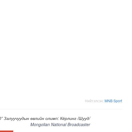
хнээсээ ашиглалтад ороход бэлэн болжээ
Нийтэлсэн:
MNB Sport
” Залуучуудын өвлийн олимп: Кёрлинг /Шууд/
Mongolian National Broadcaster