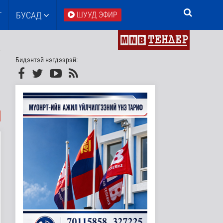
Т
БУСАД
ШУУД ЭФИР
Бидэнтэй нэгдээрэй: