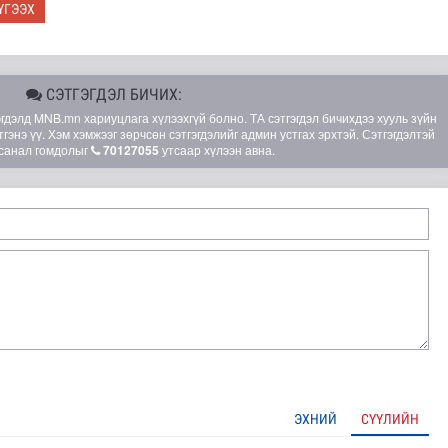
ҮГЭЭХ
СЭТГЭГДЭЛ БИЧИХ:
элд MNB.mn хариуцлага хүлээхгүй болно. ТА сэтгэгдэл бичихдээ хууль зүйн
гэнэ үү. Хэм хэмжээг зөрчсөн сэтгэгдэлийг админ устгах эрхтэй. Сэтгэгдэлтэй
санал гомдолыг
70127055
утсаар хүлээн авна.
шөнөдөө 21 хэм дулаан
ЭХНИЙ
СҮҮЛИЙН