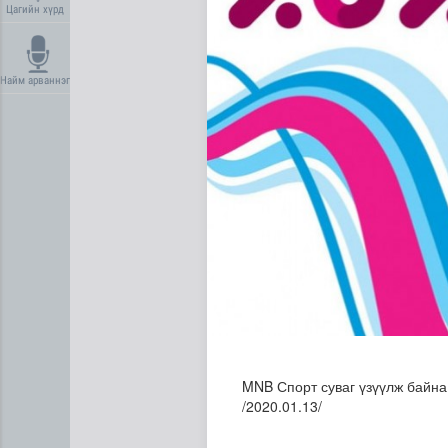
Цагийн хүрд
Найм арваннэг
Сүхбаатар суманд баригдаж
MNB Спорт суваг үзүүлж байн
/2020.01.13/