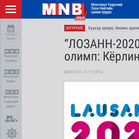
Хүүхэд залуус, бизнес эрхл
ШУУРХАЙ:
8-р сар 8
Бямба
“ЛОЗАНН-2020
олимп: Кёрлин
Үндэсний
телевиз
2020-01-13 17:58:54
Монголын
мэдээ
Монголын
Үндэсний
радио