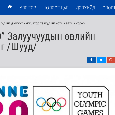
УЛС ТӨР
ЧӨЛӨӨТ ЦАГ
ДЭЛХИЙД
СПОР
эгчдийг дэмжих инкубатор төвүүдийг хотын захын хороо..
” Залуучуудын өвлийн
г /Шууд/