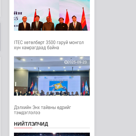
Нийгэм
10 цаг 4 минутын өмнө
Төслийн эхний 87 км-
ээс цааш үргэлжлэх
хэсгүүдэд..
Нийгэм
10 цаг 14 минутын өмнө
ITEC хөтөлбөрт 3500 гаруй монгол
хүн хамрагдаад байна
Ерөнхий сайд БНХАУ-
аас сар бүр 12-15
мянган тонн..
2025-09-23
Улс төр
10 цаг 20 минутын өмнө
Газар чөлөөлөлт, нөхөн
олговрын асуудлыг
хуулийн..
Нийгэм
10 цаг 23 минутын өмнө
Дэлхийн Энх тайвны өдрийг
тэмдэглэлээ
Бамбай хоншоорт
могойд хатгуулахаас
НИЙТЛЭЛЧИД
сэрэмжлээрэй
Эрүүл мэнд