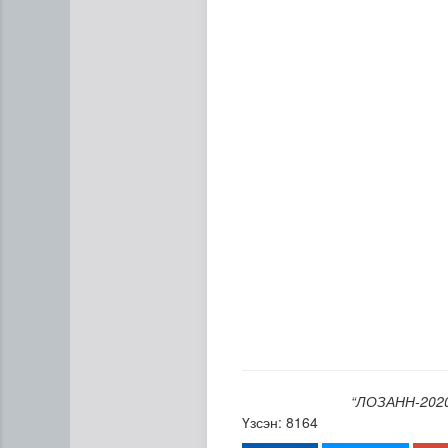
Газрын тосны агуулахууд э
“ЛОЗАНН-2020
Үзсэн: 8164