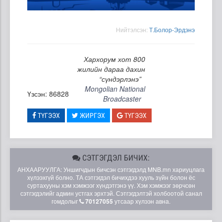
Нийтэлсэн:
Т.Болор-Эрдэнэ
Хархорум хот 800
жилийн дараа дахин
“сүндэрлэнэ”
Mongolian National
Үзсэн: 86828
Broadcaster
ТҮГЭЭХ
ЖИРГЭХ
ТҮГЭЭХ
СЭТГЭГДЭЛ БИЧИХ:
АНХААРУУЛГА: Уншигчдын бичсэн сэтгэгдэлд MNB.mn хариуцлага
хүлээхгүй болно. ТА сэтгэгдэл бичихдээ хууль зүйн болон ёс
суртахууны хэм хэмжээг хүндэтгэнэ үү. Хэм хэмжээг зөрчсөн
сэтгэгдэлийг админ устгах эрхтэй. Сэтгэгдэлтэй холбоотой санал
гомдолыг
70127055
утсаар хүлээн авна.