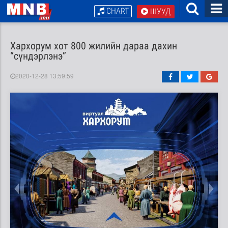
CHART
ШУУД
Хархорум хот 800 жилийн дараа дахин
“сүндэрлэнэ”
2020-12-28 13:59:59