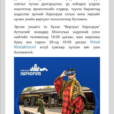
соёлыг түгээн дэлгэрүүлэх, үр хойчдоо үлдээх
зорилгоор археологийн олдвор, түүхэн баримтад
үндэслэн эртний Хархорум хотын өнгө төрхийг
орчин үеийн виртуал технологиор бүтээжээ.
Эрхэм уншигч та бүхэн “Виртуал Хархорум”
бүтээлийг өнөөдөр Монголын үндэсний олон
нийтийн телевизээр 19:00 цагаас, мөн маргааш
буюу энэ сарын 29-нд 19:00 цагаас
Virtual
Kharakhorum
ютүб сувгаар хүлээн авч үзэх
боломжтой.