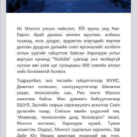
Их Монгол улсын нийслэл, XIII зууны үед Ази-
Европ, Араб дахины аянчин жуулчин, албаны
түшмэд, ихэс дээдэс, эрдэмтэн мэргэдийг өөртөө
даллан дуудсан дэлхийн соёл ирг‎эншлийг холбогч
хотын үүргийг гүйцэтгэж байсан Хархорум хотыг
виртуал орчинд “Youtube” сувгаар үнэ төлбөргүй
хүлээн авч үзэж цаг хугацааны 360 хэмийн аялал
хийх боломжтой болжээ.
Тодруулбал, энэ төслийн гүйцэтгэгчээр МУИС,
Дижитал солюшнс, санхүүжүүлэгчээр Шинжлэх
ухаан, технологийн сан, Рио тинто Монгол
ажиллаж байна. Мөн дэмжигч байгууллагаар
БШУЯ, Засгийн газрын хэрэгжүүлэгч агентлаг Соёл
урлагийн газар, Соёлын өвийн үндэсний төв,
“Инженер, технологийн дээд боловсрол” төсөл,
Монгол костюмс, Хархорум музей, Түмэн
хишигтэн, Окурус, Монгол судлалын хүрээлэн, Эф
Дабл Юү Медиа ажиллаж үндэсний өв, түүх,