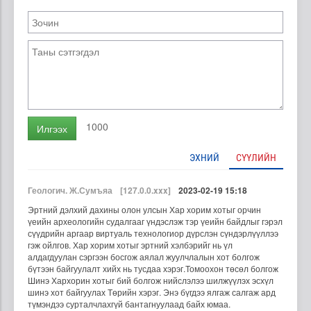
1000
Илгээх
ЭХНИЙ
СҮҮЛИЙН
Геологич. Ж.Сумъяа
[127.0.0.xxx]
2023-02-19 15:18
Эртний дэлхий дахины олон улсын Хар хорим хотыг орчин
үеийн археологийн судалгааг үндэслэж тэр үеийн байдлыг гэрэл
сүүдрийн аргаар виртуаль технологиор дүрслэн сүндэрлүүллээ
гэж ойлгов. Хар хорим хотыг эртний хэлбэрийг нь үл
алдагдуулан сэргээн босгож аялал жуулчлалын хот болгож
бүтээн байгуулалт хийх нь тусдаа хэрэг.Томоохон төсөл болгож
Шинэ Хархорин хотыг бий болгож нийслэлээ шилжүүлэх эсхүл
шинэ хот байгуулах Төрийн хэрэг. Энэ бүгдээ ялгаж салгаж ард
түмэндээ сурталчлахгүй бантагнуулаад байх юмаа.