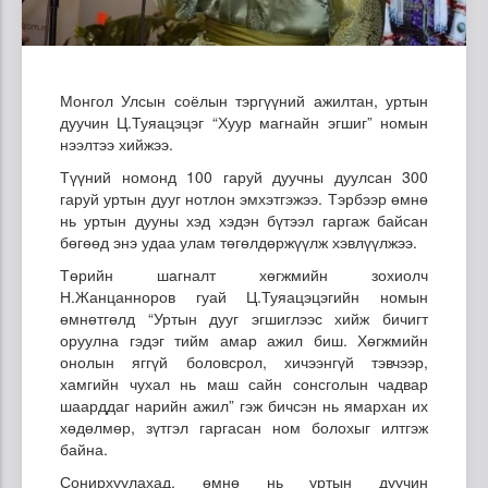
Монгол Улсын соёлын тэргүүний ажилтан, уртын
дуучин Ц.Туяацэцэг “Хуур магнайн эгшиг” номын
нээлтээ хийжээ.
Түүний номонд 100 гаруй дуучны дуулсан 300
гаруй уртын дууг нотлон эмхэтгэжээ. Тэрбээр өмнө
нь уртын дууны хэд хэдэн бүтээл гаргаж байсан
бөгөөд энэ удаа улам төгөлдөржүүлж хэвлүүлжээ.
Төрийн шагналт хөгжмийн зохиолч
Н.Жанцанноров гуай Ц.Туяацэцэгийн номын
өмнөтгөлд “Уртын дууг эгшиглээс хийж бичигт
оруулна гэдэг тийм амар ажил биш. Хөгжмийн
онолын яггүй боловсрол, хичээнгүй тэвчээр,
хамгийн чухал нь маш сайн сонсголын чадвар
шаарддаг нарийн ажил” гэж бичсэн нь ямархан их
хөдөлмөр, зүтгэл гаргасан ном болохыг илтгэж
байна.
Сонирхуулахад, өмнө нь уртын дуучин