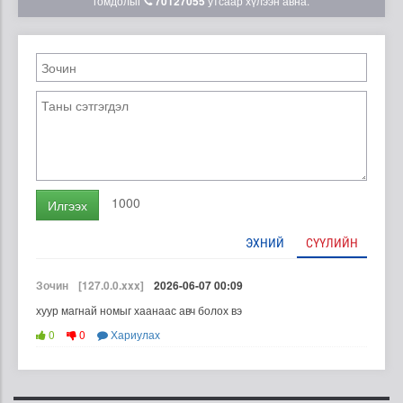
гомдолыг
70127055
утсаар хүлээн авна.
1000
Илгээх
ЭХНИЙ
СҮҮЛИЙН
Зочин
[127.0.0.xxx]
2026-06-07 00:09
хуур магнай номыг хаанаас авч болох вэ
0
0
Хариулах