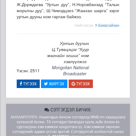
Ж.Дорждагва “Уртын дуу”, Н.Норовбанзад “Талын
морьтны дуу”, Ш.Чимэдцэеэ “Жаахан шарга” зэрэг
уртын дууны ном гаргаж байжээ.
Нийтэлсэн:
У.Баярсайхан
Уртын дуучин
Ц.Туяацэцэг “Хуур
магнайн эгшиг” ном
хэвлүүлжээ
Mongolian National
Үзсэн: 2511
Broadcaster
ТҮГЭЭХ
ЖИРГЭХ
ТҮГЭЭХ
СЭТГЭГДЭЛ БИЧИХ:
АНХААРУУЛГА: Уншигчдын бичсэн сэтгэгдэлд MNB.mn хариуцлага
хүлээхгүй болно. ТА сэтгэгдэл бичихдээ хууль зүйн болон ёс
суртахууны хэм хэмжээг хүндэтгэнэ үү. Хэм хэмжээг зөрчсөн
сэтгэгдэлийг админ устгах эрхтэй. Сэтгэгдэлтэй холбоотой санал