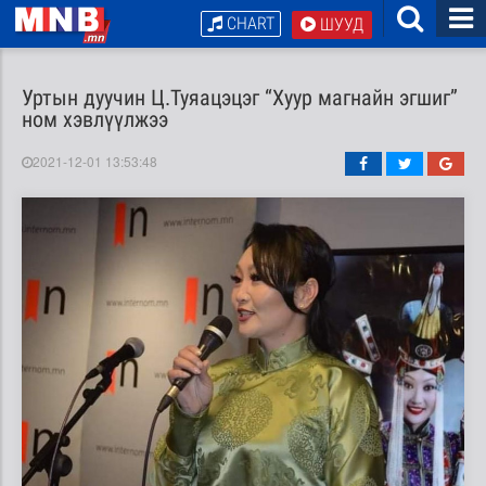
CHART
ШУУД
Уртын дуучин Ц.Туяацэцэг “Хуур магнайн эгшиг”
ном хэвлүүлжээ
2021-12-01 13:53:48