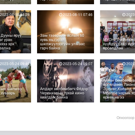
2023-08-18 14:39
2023-08-11 07:46
2023-
 Дууны яруу
Зам тээврийн ослын 60
эг уран
хувь нь гэрэл
МҮОНРТ-ийн аж
хээ эрх
шилжүүлээгүйн улмаас
хүүхдүүд гар зур
гаална
гарч байна
өрсөлдлөө
2023-05-24 09:46
2023-05-24 09:07
2023-
Алтан бөмбөг ш
өрсөлдөөн Лионе
”-ын шигшээ
Алдарт хөлбөмбөгч Фёдор
Эрлинг Холанд, 
 хуваарь
Черенковын тухай кино
Мбаппе нарын х
хийгдэж байна
өрнөх нь ээ
Огноогоор