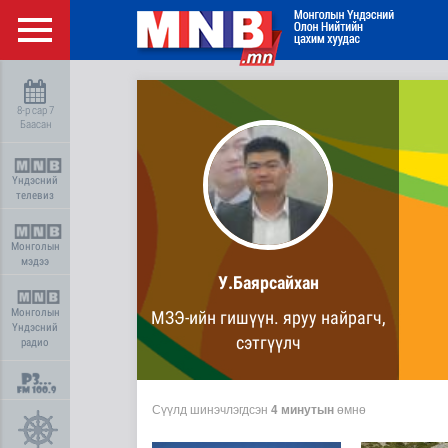
8-р сар 7
Баасан
Үндэсний
телевиз
Монголын
мэдээ
У.Баярсайхан
Монголын
МЗЭ-ийн гишүүн. яруу найрагч,
Үндэсний
сэтгүүлч
радио
Сүүлд шинэчлэгдсэн
4 минутын
өмнө