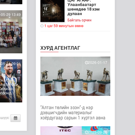
ЦАГ АГААР:
Улаанбаатарт
шөнөдөө 18 хэм
дулаан
05-29 13:49
Байгаль орчин
1 цаг 59 минутын өмнө
Кибер халдлага,
илчдын
зөрчлийг E-Mongolia
гаар
системээр да..
ХУРД АГЕНТЛАГ
Нийгэм
1 цаг 11 минутын өмнө
2026-01-17
05-24 09:01
Аялал жуулчлалын
компанийн
агналын
автомашиныг ШТС-
ль Месси,
ууд х..
Килиан
Улс төр
ооронд
1 цаг 17 минутын өмнө
“Алтан төлийн эзэн”-д нэр
Японы эрдэмтэд
дэвшигчдийн материалыг
шүд дахин ургуулах
хоёрдугаар сарын 1 хүртэл авна
 шүүх:
эмийг 2030 он ..
Эрүүл мэнд
2025-09-26
1 цаг 19 минутын өмнө