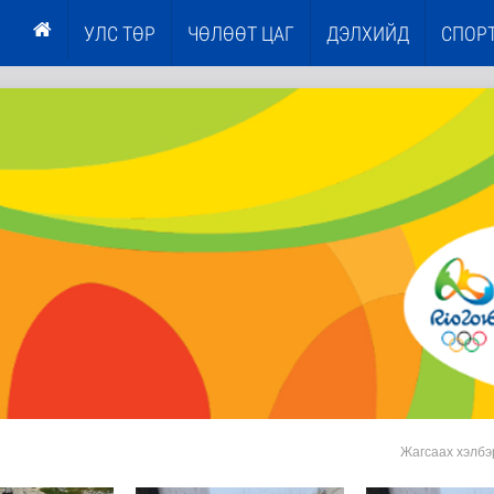
УЛС ТӨР
ЧӨЛӨӨТ ЦАГ
ДЭЛХИЙД
СПОР
Жагсаах хэлбэ