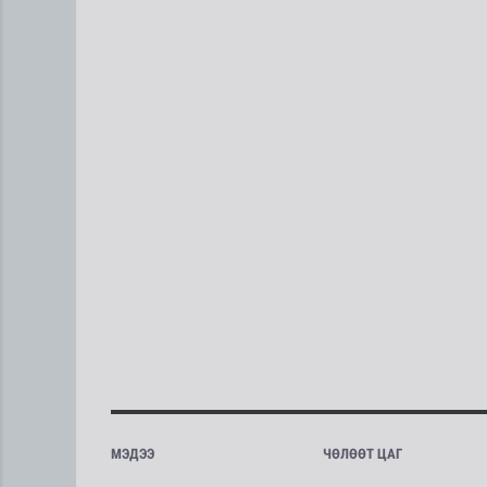
МЭДЭЭ
ЧӨЛӨӨТ ЦАГ