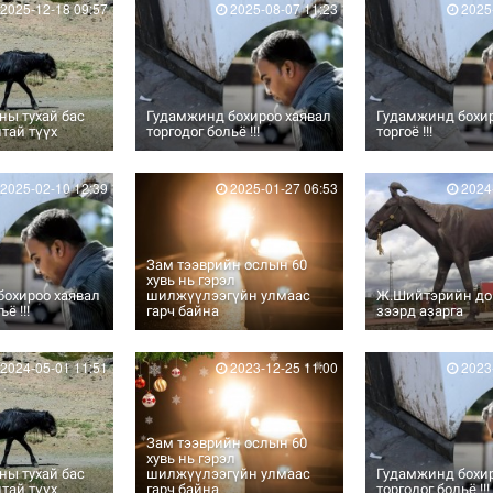
2025-12-18 09:57
2025-08-07 11:23
2025-
ны тухай бас
Гудамжинд бохироо хаявал
Гудамжинд бохир
лтай түүх
торгодог больё !!!
торгоё !!!
2025-02-10 12:39
2025-01-27 06:53
2024-
Зам тээврийн ослын 60
хувь нь гэрэл
бохироо хаявал
шилжүүлээгүйн улмаас
Ж.Шийтэрийн д
ё !!!
гарч байна
зээрд азарга
2024-05-01 11:51
2023-12-25 11:00
2023-
Зам тээврийн ослын 60
хувь нь гэрэл
ны тухай бас
шилжүүлээгүйн улмаас
Гудамжинд бохир
лтай түүх
гарч байна
торгодог больё !!!