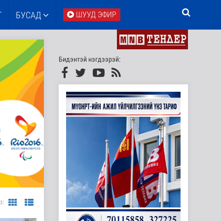
Т
БУСАД
ШУУД ЭФИР
Бидэнтэй нэгдээрэй:
р: