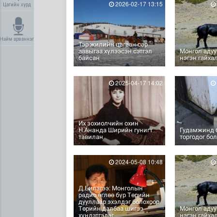
2026-02-17 13:15
Цагийн хүрд
Найм арваннэг
Тэр жилийн цагаан сар
аавыгаа хүлээсэн сэтгэл
Монгол адуу
байсан
нэгэн гайха
2025-04-17 14:02
Их зохиолчийн охин
Н.Ананда Ширийн гунигт
Гудамжинд 
тавилан
торгодог болъ
2024-05-08 10:48
Д.Билэгээ: Монголын
радио өглөө бүр Төрийн
дууллаар эхэлдэг болохоор
Төрийн далбаа шигээ
Монгол адуу
хүндэтгэдэг
нэгэн гайха