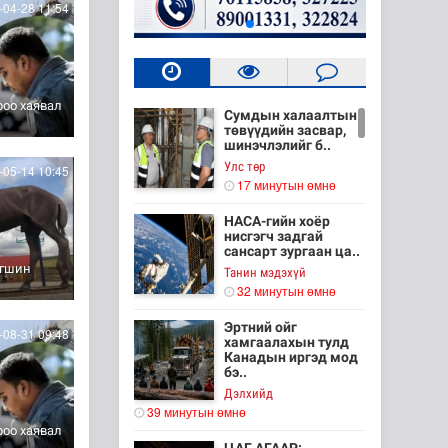
04-28 11:54
оо хаявал
Сумдын халаалтын
төвүүдийн засвар,
шинэчлэлийг б..
Улс төр
05-14 10:45
17 минутын өмнө
НАСА-гийн хоёр
нисгэгч задгай
сансарт зургаан ца..
огшин
Танин мэдэхүй
32 минутын өмнө
Эртний ойг
08-31 09:48
хамгаалахын тулд
Канадын иргэд мод
бэ..
Дэлхийд
39 минутын өмнө
оо хаявал