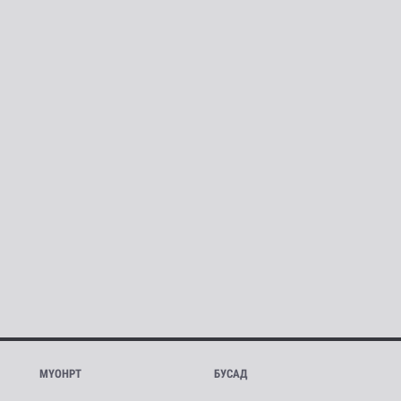
МҮОНРТ
БУСАД