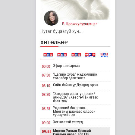
Дэлхийд
2 цаг 4 минутын өмнө
Европ даяар хэт
Б.Цоожчулуунцэцэг
халалт эрчимжиж
Нутаг буцаагүй хун...
байна
Дэлхийд
ХӨТӨЛБӨР
2 цаг 13 минутын өмнө
Голууд үертэй байна
Байгаль орчин
Эфир завсарлав
00:00
“Цагийн хүрд” мэдээллийн
07:30
хөтөлбөр /давталт/
3 цаг 30 минутын өмнө
Сайн байна уу Дундад орон
08:10
Нийслэлд 107 ШТС-
"Хавдрын эсрэг үндэсний
08:30
аар АИ 92
аян-2026" /Хөвсгөл аймгаас
бэлтгэв/
автобензин түгээж
байна
Үндэсний бахархал:
08:55
Мянганы цаанаас олдсон
Улс төр
хүннүгийн өв...
3 цаг 37 минутын өмнө
Хөгжилтэй үсгүүд
09:00
Олон улсын
Монгол Улсын Ерөнхий
09:55
туршлага судлах
Сайдын ивээл дор ITF