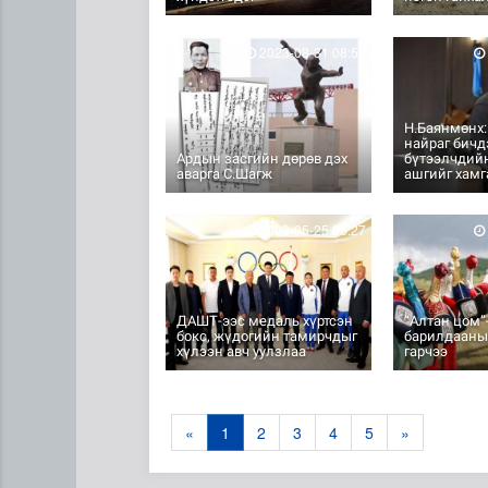
2023-08-31 08:50
Н.Баянмөнх:
найраг бичд
Ардын засгийн дөрөв дэх
бүтээлчдийн
аварга С.Шагж
ашгийг хам
2023-05-25 08:27
ДАШТ-ээс медаль хүртсэн
“Алтан цом
бокс, жүдогийн тамирчдыг
барилдааны
хүлээн авч уулзлаа
гарчээ
«
1
2
3
4
5
»