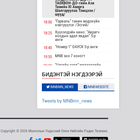
ТАЕКВОН-ДО-гийн Ази
сургалт, дадлагад 14
Тивийн XI Аварга
..
Шалгаруулах Тэмцээн /
шууд/
Нийгэм
3 цаг 3 минутын өмнө
“Гарваль” танин мэдэхүйн
18:00
нэвтрүүлэг /Эсгий/
Канадын Ерөнхий
Хүүхэлдэйн кино: “Аврагч
18:25
нохдын адал явдал” 5-р
сайд АНУ-тай хийж
анги
буй худалдааны..
“Номер 1” ОАУСК 5-р анги
18:40
Дэлхийд
MNB энэ 7 хоногт
19:55
3 цаг 17 минутын өмнө
“Цагийн хүрд” мэдээллийн
20:00
Мета компанид 567
хөтөлбөр /шууд/
БИДЭНТЭЙ НЭГДЭЭРЭЙ
сая ам.долларын
MNB энэ 7 хоногт
20:40
төлбөр ногдуул..
Дэлхийд
Хөндөх сэдэв: Эмийн чанар
20:45
/MNBMN_NEWS
/MNBWEBSITE
4 цаг 47 минутын өмнө
100% уралдаант, танин
21:15
мэдэхүйн нэвтрүүлэг S2 #9
Tweets by MNBmn_news
“Эргүүлэг” ОАУСК 5-р анги”
Ирэх 10 хоногт цаг
22:15
агаар ямар байх вэ
Эргэх дөрвөн цаг /
23:30
Байгаль орчин
Баянхонгор аймгаас
бэлтгэв/
4 цаг 9 минутын өмнө
Copyright © 2026 Монголын Үндэсний Олон Нийтийн Радио Телевиз.
“Нүүрс пиролизийн