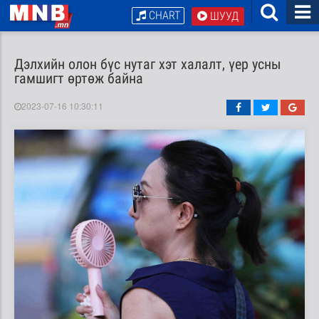
CHART
ШУУД
Дэлхийн олон бүс нутаг хэт халалт, үер усны
гамшигт өртөж байна
2023-07-16 10:30:11