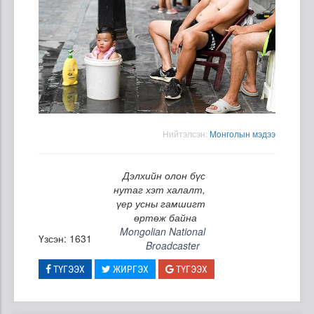
Нийтэлсэн:
Moнголын мэдээ
Дэлхийн олон бүс
нутаг хэт халалт,
үер усны гамшигт
өртөж байна
Mongolian National
Үзсэн: 1631
Broadcaster
ТҮГЭЭХ
ЖИРГЭХ
ТҮГЭЭХ