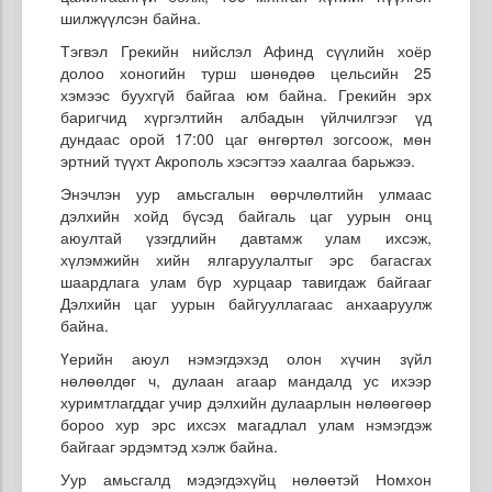
шилжүүлсэн байна.
Тэгвэл Грекийн нийслэл Афинд сүүлийн хоёр
долоо хоногийн турш шөнөдөө цельсийн 25
хэмээс буухгүй байгаа юм байна. Грекийн эрх
баригчид хүргэлтийн албадын үйлчилгээг үд
дундаас орой 17:00 цаг өнгөртөл зогсоож, мөн
эртний түүхт Акрополь хэсэгтээ хаалгаа барьжээ.
Энэчлэн уур амьсгалын өөрчлөлтийн улмаас
дэлхийн хойд бүсэд байгаль цаг уурын онц
аюултай үзэгдлийн давтамж улам ихсэж,
хүлэмжийн хийн ялгаруулалтыг эрс багасгах
шаардлага улам бүр хурцаар тавигдаж байгааг
Дэлхийн цаг уурын байгууллагаас анхааруулж
байна.
Үерийн аюул нэмэгдэхэд олон хүчин зүйл
нөлөөлдөг ч, дулаан агаар мандалд ус ихээр
хуримтлагддаг учир дэлхийн дулаарлын нөлөөгөөр
бороо хур эрс ихсэх магадлал улам нэмэгдэж
байгааг эрдэмтэд хэлж байна.
Уур амьсгалд мэдэгдэхүйц нөлөөтэй Номхон