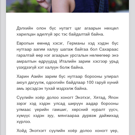
Дэлхийн олон бүс нутагт цаг агаарын нөхцөл
харилцан адилгүй эрс тэс байдалтай байна.
Европын өмнөд хэсэг, Германы хэд хэдэн бүс
нутгаар аагим халуу шатаж байгаа бол Сахараас
гаралтай өөр нэг агаарын урсгалын нөлөөгөөр энэ
амралтын өдрүүдэд Италийн зарим хэсгээр урьд
үзэгдээгүй хэт халуун болж байна.
Харин Азийн зарим бүс нутгаар борооны улирал
аюул дагуулж, одоогийн байдлаар 100 гаруй хүний
амь эрсэдсэн тухай мэдээлж байна.
Сүүлийн хоёр долоо хоногт Энэтхэг, Хятад, Япон
зэрэг хэд хэдэн улсад ширүүн аадар борооны
улмаас үерийн гамшиг, хөрсний нуралт үүсч,
хүмүүс хэдэн зуу, мянгаараа дүрвэж дайжихад
хүрлээ.
Хойд Энэтхэгт сүүлийн хоёр долоо хоногт үер,