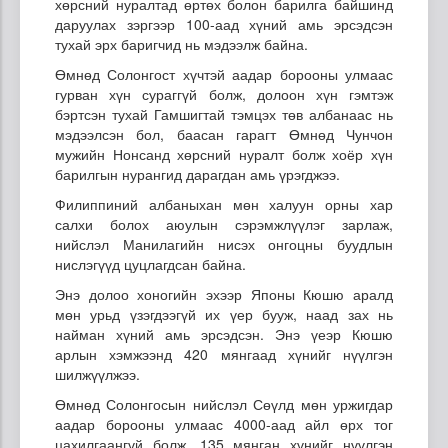
хөрсний нуралтад өртөх болон барилга байшинд
даруулах зэргээр 100-аад хүний амь эрсэдсэн
тухай эрх баригчид нь мэдээлж байна.
Өмнөд Солонгост хүчтэй аадар борооны улмаас
гурван хүн сураггүй болж, долоон хүн гэмтэж
бэртсэн тухай Гамшигтай тэмцэх төв албанаас нь
мэдээлсэн бол, баасан гарагт Өмнөд Чунчон
мужийн Нонсанд хөрсний нуралт болж хоёр хүн
барилгын нурангид дарагдан амь үрэгджээ.
Филиппиний албаныхан мөн халуун орны хар
салхи болох аюулын сэрэмжлүүлэг зарлаж,
нийслэл Манилагийн нисэх онгоцны буудлын
нислэгүүд цуцлагдсан байна.
Энэ долоо хоногийн эхээр Японы Кюшю аралд
мөн урьд үзэгдээгүй их үер бууж, наад зах нь
найман хүний амь эрсэдсэн. Энэ үеэр Кюшю
арлын хэмжээнд 420 мянгаад хүнийг нүүлгэн
шилжүүлжээ.
Өмнөд Солонгосын нийслэл Сөүлд мөн уржигдар
аадар борооны улмаас 4000-аад айл өрх тог
цахилгаангүй болж, 135 мянган хүнийг нүүлгэн