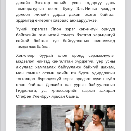
далайн Экватор хавийн усны гадаргуу дахь
температурын өсөлт буюу Эль-Ниньо үзэгдэл
долоон жилийн дараа дахин эхэлж байгааг
эрдэмтэд өнгөрөгч хавраас анхааруулжээ.
Үүний зэрэгцээ Япон зэрэг хөгжингүй орнууд
байгалийн гамшигтай тэмцэх бэлтгэл харьцангуй
сайтай байгааг тус байгууллагын шинжээчид
тэмдэглэж байна.
Хөгжлөөр буурай олон оронд сэрэмжлүүлэг
мэдээлэл нийтэд хангалттай хүрдэггүй, үер усны
аюулаас хамгаалах байгууламж байхгүй шахам,
мөн гамшиг ослын үеийн иж бүрэн удирдлагын
тогтолцоо бүрэлдээгүй зэрэг эрсдэлт хүчин зүйл
олон байгааг Дэлхийн цаг уурын байгууллагын
Гидрологи, ус, криосферийн газрын захирал
Стефен Уленбрук ярьсан байна.