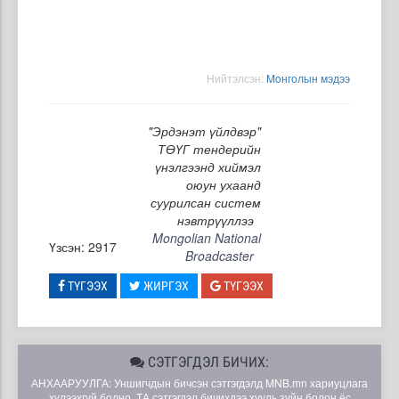
Нийтэлсэн:
Moнголын мэдээ
"Эрдэнэт үйлдвэр"
ТӨҮГ тендерийн
үнэлгээнд хиймэл
оюун ухаанд
суурилсан систем
нэвтрүүллээ
Mongolian National
Үзсэн: 2917
Broadcaster
ТҮГЭЭХ
ЖИРГЭХ
ТҮГЭЭХ
СЭТГЭГДЭЛ БИЧИХ:
АНХААРУУЛГА: Уншигчдын бичсэн сэтгэгдэлд MNB.mn хариуцлага
хүлээхгүй болно. ТА сэтгэгдэл бичихдээ хууль зүйн болон ёс