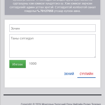
суртахууны хэм хэмжээг хүндэтгэнэ үү. Хэм хэмжээг зөрчсөн
сэтгэгдэлийг админ устгах эрхтэй. Сэтгэгдэлтэй холбоотой санал
гомдолыг
70127055
утсаар хүлээн авна.
1000
Илгээх
ЭХНИЙ
СҮҮЛИЙН
Copyright © 2026 Монголын Үндэсний Олон Нийтийн Радио Телевиз.