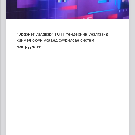
"Эрдэнэт үйлдвэр" ТӨҮГ тендерийн үнэлгээнд
хиймэл оюун ухаанд суурилсан систем
нэвтрүүллээ