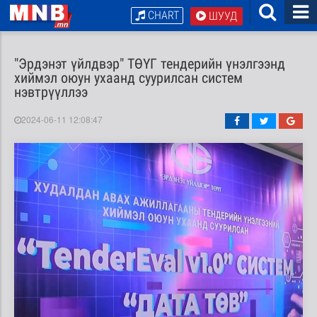
CHART
ШУУД
"Эрдэнэт үйлдвэр" ТӨҮГ тендерийн үнэлгээнд
хиймэл оюун ухаанд суурилсан систем
нэвтрүүллээ
2024-06-11 12:08:47