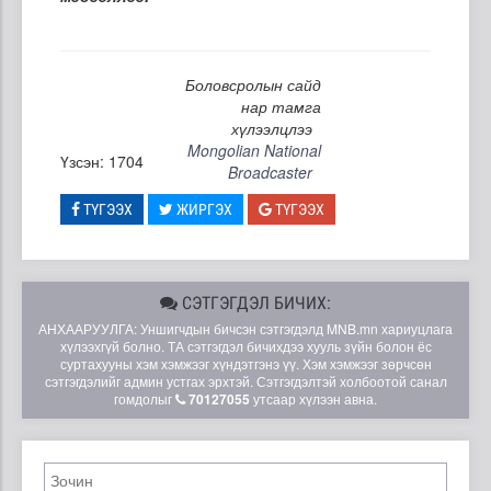
Боловсролын сайд
нар тамга
хүлээлцлээ
Mongolian National
Үзсэн: 1704
Broadcaster
ТҮГЭЭХ
ЖИРГЭХ
ТҮГЭЭХ
СЭТГЭГДЭЛ БИЧИХ:
АНХААРУУЛГА: Уншигчдын бичсэн сэтгэгдэлд MNB.mn хариуцлага
хүлээхгүй болно. ТА сэтгэгдэл бичихдээ хууль зүйн болон ёс
суртахууны хэм хэмжээг хүндэтгэнэ үү. Хэм хэмжээг зөрчсөн
сэтгэгдэлийг админ устгах эрхтэй. Сэтгэгдэлтэй холбоотой санал
гомдолыг
70127055
утсаар хүлээн авна.