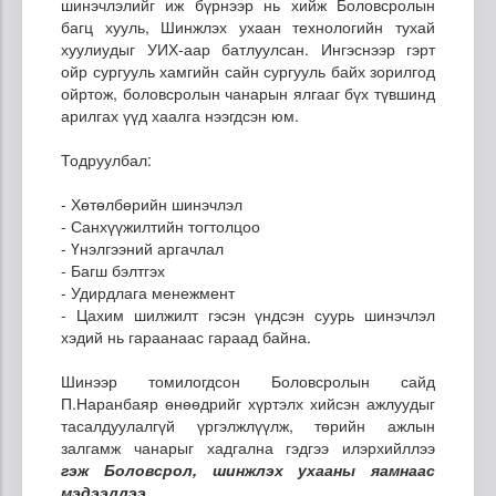
шинэчлэлийг иж бүрнээр нь хийж Боловсролын
багц хууль, Шинжлэх ухаан технологийн тухай
хуулиудыг УИХ-аар батлуулсан. Ингэснээр гэрт
ойр сургууль хамгийн сайн сургууль байх зорилгод
ойртож, боловсролын чанарын ялгааг бүх түвшинд
арилгах үүд хаалга нээгдсэн юм.
Тодруулбал:
- Хөтөлбөрийн шинэчлэл
- Санхүүжилтийн тогтолцоо
- Үнэлгээний аргачлал
- Багш бэлтгэх
- Удирдлага менежмент
- Цахим шилжилт гэсэн үндсэн суурь шинэчлэл
хэдий нь гараанаас гараад байна.
Шинээр томилогдсон Боловсролын сайд
П.Наранбаяр өнөөдрийг хүртэлх хийсэн ажлуудыг
тасалдуулалгүй үргэлжлүүлж, төрийн ажлын
залгамж чанарыг хадгална гэдгээ илэрхийллээ
гэж Боловсрол, шинжлэх ухааны яамнаас
мэдээллээ.