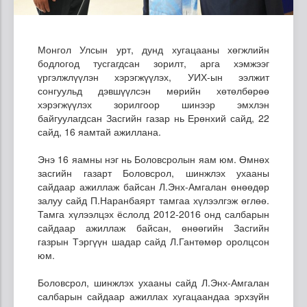
Монгол Улсын урт, дунд хугацааны хөгжлийн
бодлогод тусгагдсан зорилт, арга хэмжээг
үргэлжлүүлэн хэрэгжүүлэх, УИХ-ын ээлжит
сонгуульд дэвшүүлсэн мөрийн хөтөлбөрөө
хэрэгжүүлэх зорилгоор шинээр эмхлэн
байгуулагдсан Засгийн газар нь Ерөнхий сайд, 22
сайд, 16 яамтай ажиллана.
Энэ 16 яамны нэг нь Боловсролын яам юм. Өмнөх
засгийн газарт Боловсрол, шинжлэх ухааны
сайдаар ажиллаж байсан Л.Энх-Амгалан өнөөдөр
залуу сайд П.Наранбаярт тамгаа хүлээлгэж өглөө.
Тамга хүлээлцэх ёслолд 2012-2016 онд салбарын
сайдаар ажиллаж байсан, өнөөгийн Засгийн
газрын Тэргүүн шадар сайд Л.Гантөмөр оролцсон
юм.
Боловсрол, шинжлэх ухааны сайд Л.Энх-Амгалан
салбарын сайдаар ажиллах хугацаандаа эрхзүйн