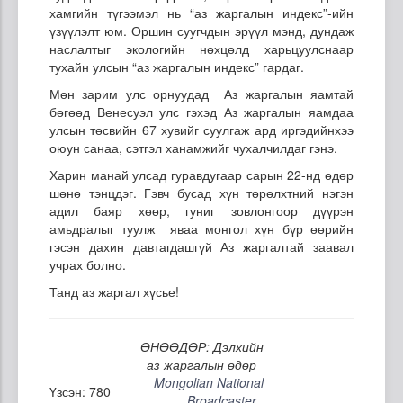
хамгийн түгээмэл нь “аз жаргалын индекс”-ийн
үзүүлэлт юм. Оршин суугчдын эрүүл мэнд, дундаж
наслалтыг экологийн нөхцөлд харьцуулснаар
тухайн улсын “аз жаргалын индекс” гардаг.
Мөн зарим улс орнуудад Аз жаргалын яамтай
бөгөөд Венесуэл улс гэхэд Аз жаргалын яамдаа
улсын төсвийн 67 хувийг суулгаж ард иргэдийнхээ
оюун санаа, сэтгэл ханамжийг чухалчилдаг гэнэ.
Харин манай улсад гуравдугаар сарын 22-
нд
өдөр
шөнө тэнцдэг. Гэвч бусад хүн төрөлхтний нэгэн
адил баяр хөөр, гуниг зовлонгоор дүүрэн
амьдралыг туулж яваа монгол хүн бүр өөрийн
гэсэн дахин давтагдашгүй Аз жаргалтай заавал
учрах болно.
Танд аз жаргал хүсье!
ӨНӨӨДӨР: Дэлхийн
аз жаргалын өдөр
Mongolian National
Үзсэн: 780
Broadcaster