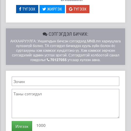
ТҮГЭЭХ
ЖИРГЭХ
ТҮГЭЭХ
СЭТГЭГДЭЛ БИЧИХ:
АНХААРУУЛГА: Уншигчдын бичсэн сэтгэгдэлд MNB.mn хариуцлага
хүлээхгүй болно. ТА сэтгэгдэл бичихдээ хууль зүйн болон ёс
суртахууны хэм хэмжээг хүндэтгэнэ үү. Хэм хэмжээг зөрчсөн
сэтгэгдэлийг админ устгах эрхтэй. Сэтгэгдэлтэй холбоотой санал
гомдолыг
70127055
утсаар хүлээн авна.
1000
Илгээх