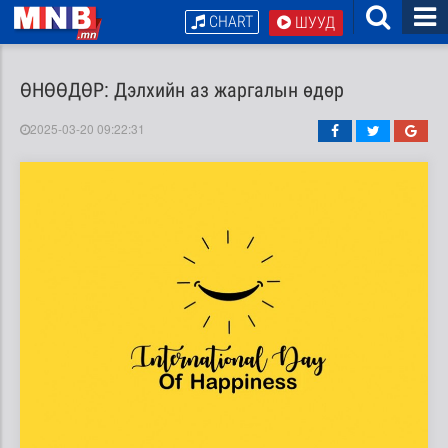
CHART
ШУУД
ӨНӨӨДӨР: Дэлхийн аз жаргалын өдөр
2025-03-20 09:22:31