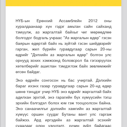
НҮБ-
ын
Ерөнхий Ассамблейн 2012 оны
хуралдаанаар хүн гэдэг амьтан сайн сайханд
тэмүүлж, аз жаргалтай байхыг чиг мөрөөдлөө
болгодог бодгаль учраас "Аз жаргалын өдөр” гэсэн
баярын өдөртэй байх нь зүйтэй гэсэн шийдвэрийг
гарган, жил бүрийн гуравдугаар сарын 20-
ны
өдрийг "Дэлхийн аз жаргалын өдөр" болгон улс
орнууд зохих хэмжээнд боловсрол ба гэгээрүүлэх
хөтөлбөрийг ашиглан тэмдэглэж байх зөвлөмжийг
өгсөн байдаг.
Энэ өдрийн сонгосон нь бас учиртай. Дэлхийн
бараг ихэнх газар гуравдугаар сарын 20-
нд
өдөр
шөнө тэнцдэг учир НҮБ энэ өдрийг жаргалтай байх
адилхан эрхтэй, энэ гарагийн бүх хүмүүсийн тэгш
эрхийн бэлгэдэл болох юм гэж тооцоолсон байна.
Энэ санаачилгыг дэлхийн хамгийн аз жаргалтай
хүмүүс оршин суудаг Бутаны вант улс гаргаж
байжээ. Ард иргэдийн аз жаргалтай эсэхийг
судалдаг олон үзүүлэлт, хүчин зүйл байдгаас