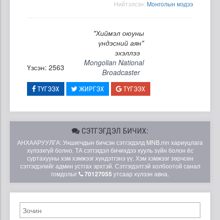
Нийтэлсэн:
Moнголын мэдээ
"Хиймэл оюуны
үндэсний аян"
эхэллээ
Mongolian National
Үзсэн: 2563
Broadcaster
ТҮГЭЭХ
ЖИРГЭХ
ТҮГЭЭХ
СЭТГЭГДЭЛ БИЧИХ:
АНХААРУУЛГА: Уншигчдын бичсэн сэтгэгдэлд MNB.mn хариуцлага
хүлээхгүй болно. ТА сэтгэгдэл бичихдээ хууль зүйн болон ёс
суртахууны хэм хэмжээг хүндэтгэнэ үү. Хэм хэмжээг зөрчсөн
сэтгэгдэлийг админ устгах эрхтэй. Сэтгэгдэлтэй холбоотой санал
гомдолыг
70127055
утсаар хүлээн авна.