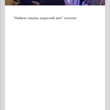
"Хиймэл оюуны үндэсний аян" эхэллээ