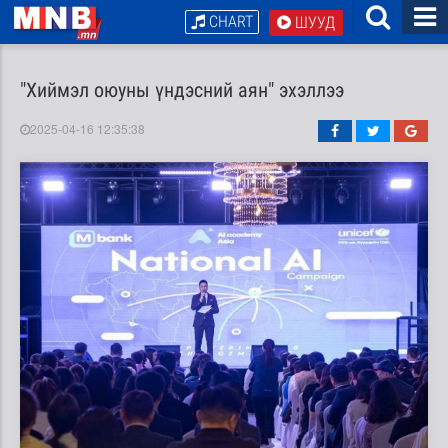
CHART
ШУУД
"Хиймэл оюуны үндэсний аян" эхэллээ
2025-04-16 12:35:38