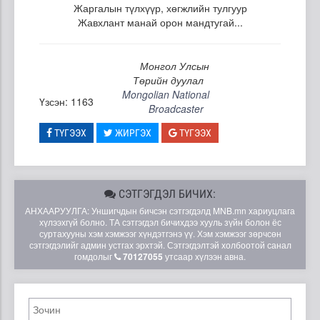
Жаргалын түлхүүр, хөгжлийн тулгуур
Жавхлант манай орон мандтугай...
Монгол Улсын
Төрийн дуулал
Mongolian National
Үзсэн: 1163
Broadcaster
ТҮГЭЭХ
ЖИРГЭХ
ТҮГЭЭХ
СЭТГЭГДЭЛ БИЧИХ:
АНХААРУУЛГА: Уншигчдын бичсэн сэтгэгдэлд MNB.mn хариуцлага
хүлээхгүй болно. ТА сэтгэгдэл бичихдээ хууль зүйн болон ёс
суртахууны хэм хэмжээг хүндэтгэнэ үү. Хэм хэмжээг зөрчсөн
сэтгэгдэлийг админ устгах эрхтэй. Сэтгэгдэлтэй холбоотой санал
гомдолыг
70127055
утсаар хүлээн авна.