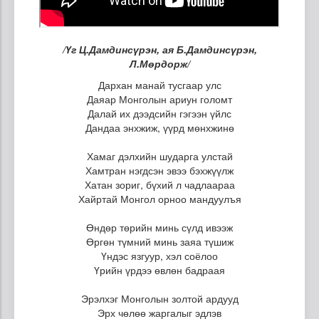
/Үг Ц.Дамдинсүрэн, ая Б.Дамдинсүрэн,
Л.Мөрдорж/
Дархан манай тусгаар улс
Даяар Монголын ариун голомт
Далай их дээдсийн гэгээн үйлс
Дандаа энхжиж, үүрд мөнхжинө
Хамаг дэлхийн шударга улстай
Хамтран нэгдсэн эвээ бэхжүүлж
Хатан зориг, бүхий л чадлаараа
Хайртай Монгол орноо мандуулъя
Өндөр төрийн минь сүлд ивээж
Өргөн түмний минь заяа түшиж
Үндэс язгуур, хэл соёлоо
Үрийн үрдээ өвлөн бадраая
Эрэлхэг Монголын золтой ардууд
Эрх чөлөө жаргалыг эдлэв