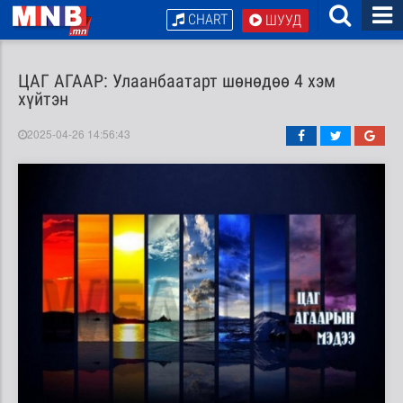
CHART
ШУУД
ЦАГ АГААР: Улаанбаатарт шөнөдөө 4 хэм
хүйтэн
2025-04-26 14:56:43