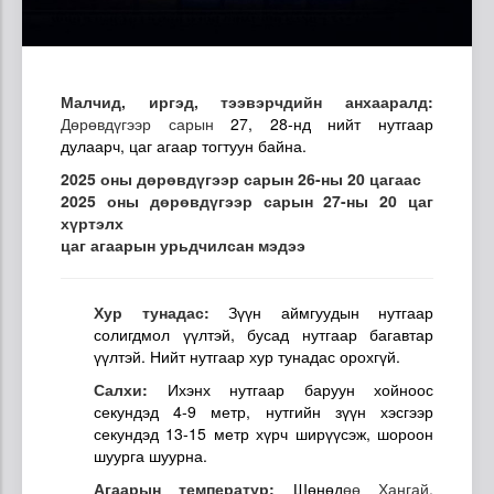
Малчид, иргэд, тээвэрчдийн анхааралд:
Дөрөвдүгээр сарын
27, 28-нд нийт нутгаар
дулаарч, цаг агаар тогтуун байна.
2025 оны дөрөвдүгээр сарын 26-ны 20 цагаас
2025 оны дөрөвдүгээр сарын 27-ны 20 цаг
хүртэлх
цаг агаарын урьдчилсан мэдээ
Хур тунадас:
Зүүн аймгуудын нутгаар
солигдмол үүлтэй, бусад нутгаар багавтар
үүлтэй. Нийт нутгаар хур тунадас орохгүй.
Салхи:
Ихэнх нутгаар баруун хойноос
секундэд 4-9 метр, нутгийн зүүн хэсгээр
секундэд 13-15 метр хүрч ширүүсэж, шороон
шуурга шуурна.
Агаарын температур:
Шөнөд
өө Хангай,