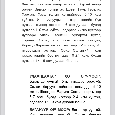
Хөвсгөл, Хэнтийн уулархаг нутаг, Хүрэнбэлчир
орчим, Завхан голын эх, Ерөө, Туул, Тэрэлж,
Хэрлэн, Халх голын хөндийгөөр 5-10 хэм
хүйтэн, Их нууруудын хотгор, говийн бүс
нутгийн өмнөд хэсгээр 1-6 хэм дулаан, бусад
нутгаар 1-6 хэм хүйтэн, өдөртөө ихэнх нутгаар
дулаарч Алтай, Хэнтийн уулархаг нутаг,
Тэрэлж, Онон, Улз, Халх голын хөндий,
Дорнод-Дарьгангын тал нутгаар 9-14 хэм, Их
нууруудын хотгор, Орхон-Сэлэнгийн сав
газар, говийн бүс нутгаар 19-24 хэм, бусад
нутгаар 14-19 хэм дулаан байна.
УЛААНБААТАР ХОТ ОРЧМООР:
Багавтар үүлтэй. Хур тунадас орохгүй.
Салхи баруун хойноос секундэд 5-10
метр. Шөнөдөө Яармаг-Сонгины орчмоор
5-7 хэм, бусад хэсгээр 2-4 хэм хүйтэн,
өдөртөө 17-19 хэм дулаан байна.
БАГАНУУР ОРЧМООР:
Багавтар үүлтэй.
Хур тунадас орохгүй. Салхи баруун