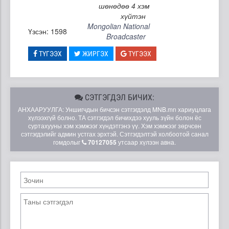
шөнөдөө 4 хэм
хүйтэн
Mongolian National
Үзсэн: 1598
Broadcaster
ТҮГЭЭХ
ЖИРГЭХ
ТҮГЭЭХ
СЭТГЭГДЭЛ БИЧИХ:
АНХААРУУЛГА: Уншигчдын бичсэн сэтгэгдэлд MNB.mn хариуцлага
хүлээхгүй болно. ТА сэтгэгдэл бичихдээ хууль зүйн болон ёс
суртахууны хэм хэмжээг хүндэтгэнэ үү. Хэм хэмжээг зөрчсөн
сэтгэгдэлийг админ устгах эрхтэй. Сэтгэгдэлтэй холбоотой санал
гомдолыг
70127055
утсаар хүлээн авна.