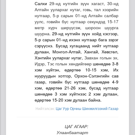
Салхи
29-нд нутгийн зүүн хагаст, 30-нд
Алтайн уулархаг нутаг, говь, тал хээрийн
нутгаар, 5-р сарын 01-нд Алтайн салбар
уулс, говийн бүс нутгаар секундэд 15-17
метр хүрч ширүүсэж, шороон шуурга
шуурна
. 29-нд нутгийн зүүн хойд хэсгээр,
5-р сарын 01-нд ихэнх нутгаар бага зэрэг
сэрүүснэ. Бусад хугацаанд нийт нутгаар
дулаан, Монгол-Алтай, Хангай, Хөвсгөл,
Хэнтийн уулархаг нутаг,
Завхан голын эх,
Идэр, Тэс голын хөндийгөөр
шөнөдөө 3-8
хэм хүйтэн, өдөртөө 10-15 хэм, Их
нууруудын хотгор, Орхон-Сэлэнгийн сав
газар, говийн бүс нутгаар шөнөдөө 4-9
хэм, өдөртөө 21-26 хэм, бусад нутгаар
шөнөдөө 3 хэм хүйтнээс 2 хэм дулаан,
өдөртөө 15-20 хэм дулаан байна.
Нийтэлсэн:
Цаг Уур Орчны Шинжилгээний Газар
ЦАГ АГААР:
Улаанбаатарт