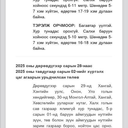
хойноос секундэд 6-11 метр. Шөнөдөө 5-
7 хэм хүйтэн, өдөртөө 17-19 хэм дулаан
байна.
ТЭРЭЛЖ ОРЧМООР:
Багавтар үүлтэй.
Хур тунадас орохгүй. Салхи баруун
хойноос секундэд 5-10 метр. Шөнөдөө 5-
7 хэм хүйтэн, өдөртөө 16-18 хэм дулаан
байна.
2025 оны дөрөвдүгээр сарын 28-наас
2025 оны тавдугаар сарын 02-нийг хүртэлх
цаг агаарын урьдчилсан төлөв
Дөрөвдүгээр сарын 29-нд Хангай,
Хэнтийн уулс, Онон, Улз голын
хөндийгөөр, 30-нд Монгол-Алтай, Хангай,
Хөвсгөлийн уулархаг нутаг, Халх голын
сав газраар ялимгүй хур тунадас, 5-р
сарын 01-нд баруун аймгуудын нутгийн
зүүн, төв болон зүүн аймгуудын нутгийн
зарим газраар бороо, нойтон цас орно.