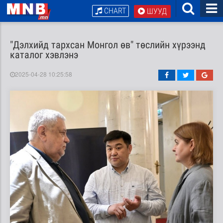
CHART
ШУУД
"Дэлхийд тархсан Монгол өв" төслийн хүрээнд
каталог хэвлэнэ
2025-04-28 10:25:58