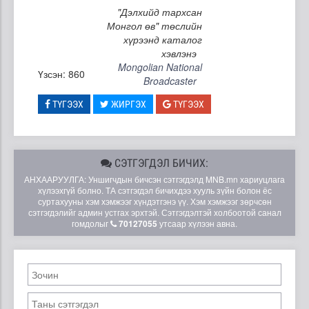
"Дэлхийд тархсан
Монгол өв" төслийн
хүрээнд каталог
хэвлэнэ
Mongolian National
Үзсэн: 860
Broadcaster
ТҮГЭЭХ
ЖИРГЭХ
ТҮГЭЭХ
СЭТГЭГДЭЛ БИЧИХ:
АНХААРУУЛГА: Уншигчдын бичсэн сэтгэгдэлд MNB.mn хариуцлага
хүлээхгүй болно. ТА сэтгэгдэл бичихдээ хууль зүйн болон ёс
суртахууны хэм хэмжээг хүндэтгэнэ үү. Хэм хэмжээг зөрчсөн
сэтгэгдэлийг админ устгах эрхтэй. Сэтгэгдэлтэй холбоотой санал
гомдолыг
70127055
утсаар хүлээн авна.