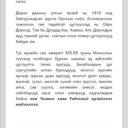
гэлээ.
Дорно дахины улсын музей нь 1918 онд
байгуулагдсан эдүгээ Оросын соёл, боловсролын
томоохон төв төдийгүй цуглуулгад нь Ойрх
Дорнод, Төв ба Дундад Ази, Кавказ, Алс Дорнодын
ард түмний урлаг, соёлын олон ховор цуглуулгууд
байдаг аж.
Тус музейн сан хөмрөгт XIX-XX зууны Монголын
түүхэнд холбогдох бурхан шашны эд зүйлсийн
цуглуулга, танка зургууд, Занабазарын дэг
сургуулийн алтан бурхадууд, монгол зургийн
аргаар зурсан уран зургууд, монгол дээл хувцас,
малгай, гутал, эмэгтэй хүний гоёл зүүсгэл, мөнгөн
аяга, сав суулга, хөгжмийн зэмсэг, модон
сийлбэрүүд зэрэг олон үзмэрүүд хадгалагдаж
байна
гэж Чингис хаан Үндэсний музейгээс
мэдээллээ.