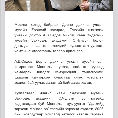
Москва хотод байрлах Дорно дахины улсын
музейн Ерөнхий захирал, Түүхийн шинжлэх
ухааны доктор А.В.Седов Чингис хаан Үндэсний
музейн Захирал, академич С.Чулуун болон
дагалдан яваа төлөөлөгчдийг хүлээн авч уулзаж,
хамтын ажиллагааны талаар ярилцлаа.
А.В.Седов Дорно дахины улсын музейн сан
хөмрөгөөс Монголын урлаг, соёлын түүхэнд
хамаарах шилдэг үзмэрүүдийг танилцуулж,
цаашид хамтарсан судалгаа хийж, үзэсгэлэн
зохион байгуулах саналтай байгаагаа хэлэв.
Уулзалтаар Чингис хаан Үндэсний музейн
Захирал, академич С.Чулуун тус музейд
хадгалагдаж буй Монголын цуглуулгыг “Дэлхийд
тархсан Монгол өв” төслийн хүрээнд судалж, 2026
оны хоёрдугаар улиралд каталог хэвлэн гаргана