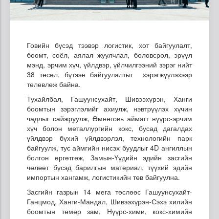
Говийн бүсэд тээвэр логистик, хот байгуулалт,
боомт, соёл, аялал жуулчлал, боловсрол, эрүүл
мэнд, эрчим хүч, үйлдвэр, үйлчилгээний зэрэг нийт
38 төсөл, бүтээн байгуулалтыг хэрэгжүүлэхээр
төлөвлөж байна.
Тухайлбал, Гашуунсухайт, Шивээхүрэн, Ханги
боомтын зэрэглэлийг ахиулж, нэвтрүүлэх хүчин
чадлыг сайжруулж, Өмнөговь аймагт нүүрс-эрчим
хүч болон металлургийн кокс, бусад дагалдах
үйлдвэр бүхий үйлдвэрлэл, технологийн парк
байгуулж, тус аймгийн нисэх буудлыг 4D ангиллын
болгон өргөтгөж, Замын-Үүдийн эдийн засгийн
чөлөөт бүсэд барилгын материал, түүхий эдийн
импортын хангамж, логистикийн төв байгуулна.
Засгийн газрын 14 мега төслөөс Гашуунсухайт-
Ганцмод, Ханги-Мандал, Шивээхүрэн-Сэхэ хилийн
боомтын төмөр зам, Нүүрс-хими, кокс-химийн