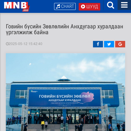
CHART
ШУУД
Говийн бүсийн Зөвлөлийн Анхдугаар хуралдаан
үргэлжилж байна
2025-05-12 15:42:40