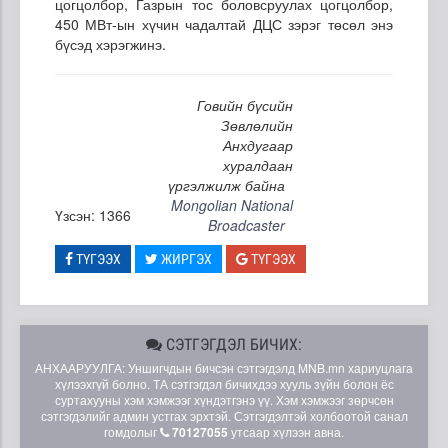
цогцолбор, Газрын тос боловсруулах цогцолбор,
450 МВт-ын хүчин чадалтай ДЦС зэрэг төсөл энэ
бүсэд хэрэгжинэ.
Говийн бүсийн
Зөвлөлийн
Анхдугаар
хуралдаан
үргэлжилж байна
Mongolian National
Үзсэн: 1366
Broadcaster
ТҮГЭЭХ
ЖИРГЭХ
ТҮГЭЭХ
СЭТГЭГДЭЛ БИЧИХ:
АНХААРУУЛГА: Уншигчдын бичсэн сэтгэгдэлд MNB.mn хариуцлага
хүлээхгүй болно. ТА сэтгэгдэл бичихдээ хууль зүйн болон ёс
суртахууны хэм хэмжээг хүндэтгэнэ үү. Хэм хэмжээг зөрчсөн
сэтгэгдэлийг админ устгах эрхтэй. Сэтгэгдэлтэй холбоотой санал
гомдолыг
70127055
утсаар хүлээн авна.