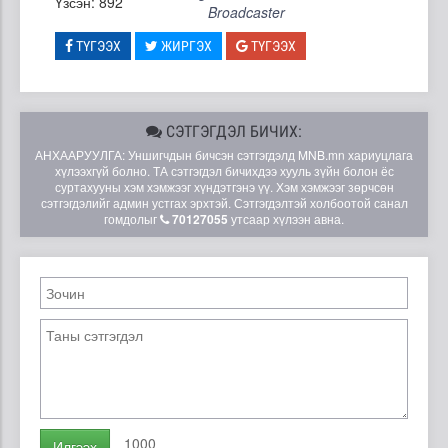
Үзсэн: 892
Broadcaster
ТҮГЭЭХ
ЖИРГЭХ
ТҮГЭЭХ
СЭТГЭГДЭЛ БИЧИХ:
АНХААРУУЛГА: Уншигчдын бичсэн сэтгэгдэлд MNB.mn хариуцлага
хүлээхгүй болно. ТА сэтгэгдэл бичихдээ хууль зүйн болон ёс
суртахууны хэм хэмжээг хүндэтгэнэ үү. Хэм хэмжээг зөрчсөн
сэтгэгдэлийг админ устгах эрхтэй. Сэтгэгдэлтэй холбоотой санал
гомдолыг
70127055
утсаар хүлээн авна.
1000
Илгээх