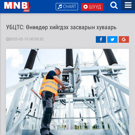
CHART
ШУУД
УБЦТС: Өнөөдөр хийгдэх засварын хуваарь
2025-05-15 06:59:32