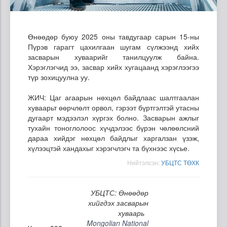
Өнөөдөр буюу 2025 оны тавдугаар сарын 15-ны
Пүрэв гарагт цахилгаан шугам сүлжээнд хийх
засварын хуваарийг танилцуулж байна.
Хэрэглэгчид ээ, засвар хийх хугацаанд хэрэглээгээ
түр зохицуулна уу.
ЖИЧ: Цаг агаарын нөхцөл байдлаас шалтгаалан
хуваарьт өөрчлөлт орвол, гэрээт бүртгэлтэй утасны
дугаарт мэдээлэл хүргэх болно. Засварын ажлыг
тухайн тоноглолоос хүчдэлээс бүрэн чөлөөлсний
дараа хийдэг нөхцөл байдлыг харгалзан үзэж,
хүлээцтэй хандахыг хэрэгчлэгч та бүхнээс хүсье.
Нийтэлсэн:
УБЦТС ТӨХК
УБЦТС: Өнөөдөр
хийгдэх засварын
хуваарь
Mongolian National