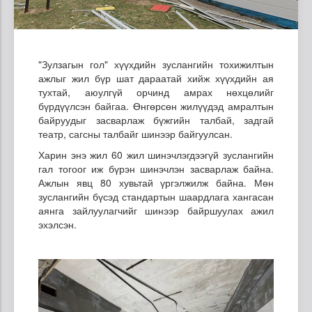
"Зулзагын гол" хүүхдийн зуслангийн тохижилтын
ажлыг жил бүр шат дараатай хийж хүүхдийн ая
тухтай, аюулгүй орчинд амрах нөхцөлийг
бүрдүүлсэн байгаа. Өнгөрсөн жилүүдэд амралтын
байруудыг засварлаж бүжгийн талбай, задгай
театр, сагсны талбайг шинээр байгуулсан.
Харин энэ жил 60 жил шинэчлэгдээгүй зуслангийн
гал тогоог иж бүрэн шинэчлэн засварлаж байна.
Ажлын явц 80 хувьтай үргэлжилж байна. Мөн
зуслангийн бүсэд стандартын шаардлага хангасан
аянга зайлуулагчийг шинээр байршуулах ажил
эхэлсэн.