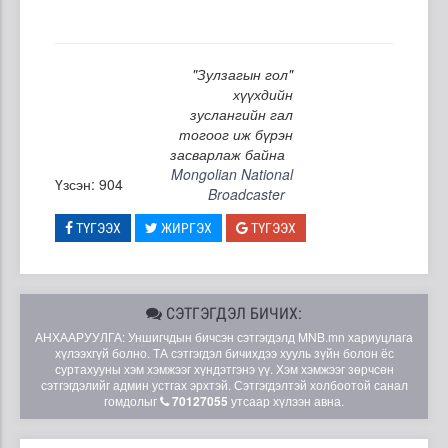
"Зулзагын гол"
хүүхдийн
зуслангийн гал
тогоог иж бүрэн
засварлаж байна
Mongolian National
Үзсэн: 904
Broadcaster
ТҮГЭЭХ
ЖИРГЭХ
ТҮГЭЭХ
СЭТГЭГДЭЛ БИЧИХ:
АНХААРУУЛГА: Уншигчдын бичсэн сэтгэгдэлд MNB.mn хариуцлага
хүлээхгүй болно. ТА сэтгэгдэл бичихдээ хууль зүйн болон ёс
суртахууны хэм хэмжээг хүндэтгэнэ үү. Хэм хэмжээг зөрчсөн
сэтгэгдэлийг админ устгах эрхтэй. Сэтгэгдэлтэй холбоотой санал
гомдолыг
70127055
утсаар хүлээн авна.