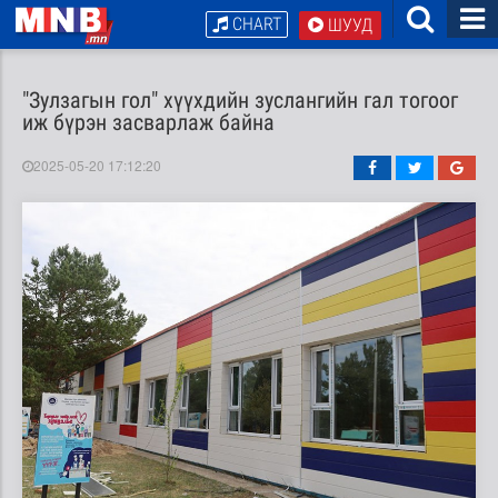
CHART
ШУУД
"Зулзагын гол" хүүхдийн зуслангийн гал тогоог
иж бүрэн засварлаж байна
2025-05-20 17:12:20