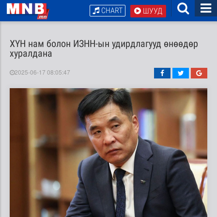
CHART
ШУУД
ХҮН нам болон ИЗНН-ын удирдлагууд өнөөдөр
хуралдана
2025-06-17 08:05:47