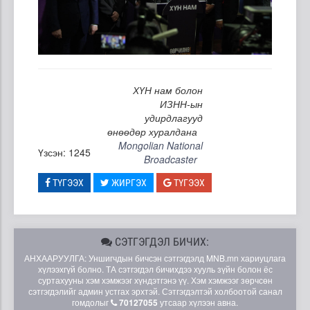
ХҮН нам болон
ИЗНН-ын
удирдлагууд
өнөөдөр хуралдана
Mongolian National
Үзсэн: 1245
Broadcaster
ТҮГЭЭХ
ЖИРГЭХ
ТҮГЭЭХ
СЭТГЭГДЭЛ БИЧИХ:
АНХААРУУЛГА: Уншигчдын бичсэн сэтгэгдэлд MNB.mn хариуцлага
хүлээхгүй болно. ТА сэтгэгдэл бичихдээ хууль зүйн болон ёс
суртахууны хэм хэмжээг хүндэтгэнэ үү. Хэм хэмжээг зөрчсөн
сэтгэгдэлийг админ устгах эрхтэй. Сэтгэгдэлтэй холбоотой санал
гомдолыг
70127055
утсаар хүлээн авна.