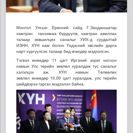
Монгол Улсын Ерөнхий сайд Г.Занданшатар
хамтран танхимаа бүрдүүлж, хамтран ажиллах
талаар зөвшилцөх саналыг
УИХ-д суудалтай
ИЗНН, ХҮН нам болон Үндэсний эвслийн дарга
нарт
хүргүүлсэн талаар бид өчигдөр мэдээлсэн.
Тэгвэл өнөөдөр 11 цагт Иргэний зориг ногоон
намын Улс төрийн зөвлөл хуралдаж тус саналыг
хэлэлцэх аж. ХҮН намын Төлөөлөх
зөвлөл
өнөөдөр 10.00 цагт хуралдаж, улс төрийн
шийдвэрээ гаргах мэдээлэл байна.