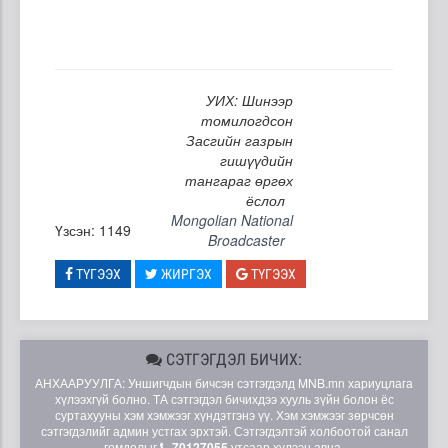
УИХ: Шинээр
томилогдсон
Засгийн газрын
гишүүдийн
тангараг өргөх
ёслол
Mongolian National
Үзсэн: 1149
Broadcaster
ТҮГЭЭХ
ЖИРГЭХ
ТҮГЭЭХ
СЭТГЭГДЭЛ БИЧИХ:
АНХААРУУЛГА: Уншигчдын бичсэн сэтгэгдэлд MNB.mn хариуцлага
хүлээхгүй болно. ТА сэтгэгдэл бичихдээ хууль зүйн болон ёс
суртахууны хэм хэмжээг хүндэтгэнэ үү. Хэм хэмжээг зөрчсөн
сэтгэгдэлийг админ устгах эрхтэй. Сэтгэгдэлтэй холбоотой санал
гомдолыг
70127055
утсаар хүлээн авна.