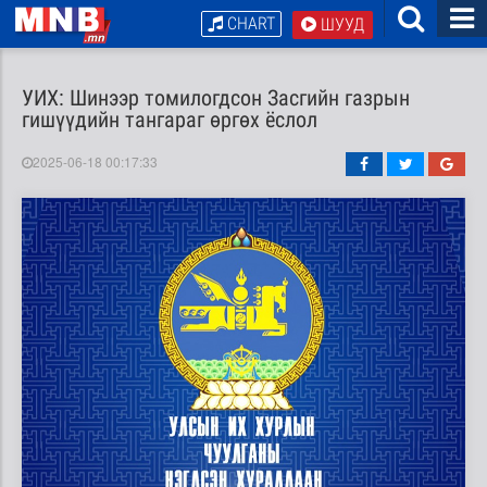
CHART
ШУУД
УИХ: Шинээр томилогдсон Засгийн газрын
гишүүдийн тангараг өргөх ёслол
2025-06-18 00:17:33