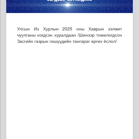
Улсын Их Хурлын 2025 оны Хаврын ээлжит
чуулганы нэгдсэн хуралдаан /Шинээр томилогдсон
Засгийн газрын гишүүдийн тангараг өргөх ёслол/