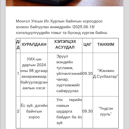
Монгол Улсын Их Хурлын байнгын хороодоос
зохион байгуулах өнөөдрийн /2025.06.18/
хэлэлцүүлгүүдийн товыг та бүхэнд хүргэж байна.
Д/
ХЭЛЭЛЦЭХ
ХУРАЛДААН
ЦАГ
ТАНХИМ
Д
АСУУДАЛ
Эрүүл
УИХ-ын
мэндийн
даргын 2024
тусламж,
оны 98 дугаар
“Жанжин
1
үйлчилгээний
09.30
захирамжаар
Д.Сүхбаатар”
чанар,
байгуулагдсан
хүртээмжийг
ажлын хэсэг
сайжруулах
Улс төрийн
Ёс зүй, дэгийн
намын
“Үндсэн
2
байнгын
шударга
09.30
хууль”
хороо
байдал ба ёс
зүй