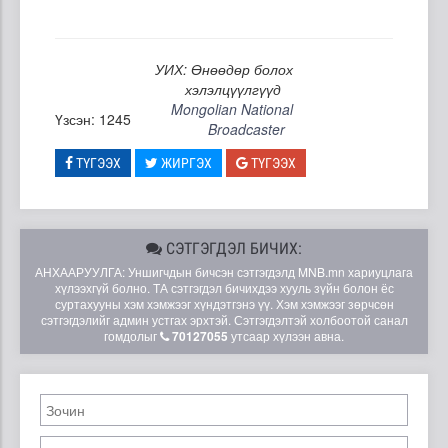
УИХ: Өнөөдөр болох
хэлэлцүүлгүүд
Mongolian National
Үзсэн: 1245
Broadcaster
ТҮГЭЭХ
ЖИРГЭХ
ТҮГЭЭХ
СЭТГЭГДЭЛ БИЧИХ:
АНХААРУУЛГА: Уншигчдын бичсэн сэтгэгдэлд MNB.mn хариуцлага
хүлээхгүй болно. ТА сэтгэгдэл бичихдээ хууль зүйн болон ёс
суртахууны хэм хэмжээг хүндэтгэнэ үү. Хэм хэмжээг зөрчсөн
сэтгэгдэлийг админ устгах эрхтэй. Сэтгэгдэлтэй холбоотой санал
гомдолыг
70127055
утсаар хүлээн авна.