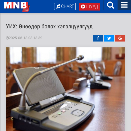
CHART
ШУУД
УИХ: Өнөөдөр болох хэлэлцүүлгүүд
2025-06-18 08:18:39