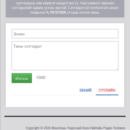
суртахууны хэм хэмжээг хүндэтгэнэ үү. Хэм хэмжээг зөрчсөн
сэтгэгдэлийг админ устгах эрхтэй. Сэтгэгдэлтэй холбоотой санал
гомдолыг
70127055
утсаар хүлээн авна.
1000
Илгээх
ЭХНИЙ
СҮҮЛИЙН
Copyright © 2026 Монголын Үндэсний Олон Нийтийн Радио Телевиз.