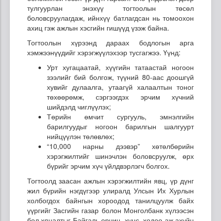
тулгуурлан энэхүү тогтоолын төсөл
боловсруулагдаж, ийнхүү батлагдсан нь томоохон
ахиц гэж ажлын хэсгийн гишүүд үзэж байна.
Тогтоолын хүрээнд дараах бодлогын арга
хэмжээнүүдийг хэрэгжүүлэхээр тусгагжээ. Үүнд:
Урт хугацаатай, хүүгийн татаастай ногоон
зээлийг бий болгож, түүний 80-аас доошгүй
хувийг дулаалга, утаагүй халаалтын тоног
төхөөрөмж, сэргээгдэх эрчим хүчний
шийдэлд чиглүүлэх;
Төрийн өмчит сургууль, эмнэлгийн
барилгуудыг ногоон барилгын шалгуурт
нийцүүлэн төлөвлөх;
“10,000 нарны дээвэр” хөтөлбөрийн
хэрэгжилтийг шинэчлэн боловсруулж, өрх
бүрийг эрчим хүч үйлдвэрлэгч болгох.
Тогтоолд заасан ажлын хэрэгжилтийн явц, үр дүнг
жил бүрийн нэгдүгээр улиралд Улсын Их Хурлын
холбогдох байнгын хороодод танилцуулж байх
үүргийг Засгийн газар болон Монголбанк хүлээсэн
бол хяналтыг Байгаль орчин, хүнс, хөдөө аж ахуйн