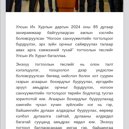
Улсын Их Хурлын даргын 2024 оны 85 дугаар
захирамжаар байгуулагдсан ажлын хэсгийн
боловсруулсан “Ногоон санхүүжилтийн тогтолцоог
бүрдүүлэх, эрх зүйн орчныг сайжруулах талаар
авах арга хэмжээний тухай” тогтоолын төслийг
Улсын Их Хурал баталлаа.
Энэхүү тогтоолын төслийг нь олон талт
хэлэлцүүлэг, тооцоолол дээр үндэслэн
боловсруулсан бөгөөд нийслэл болон хот суурин
газрын агаарын бохирдлыг бууруулах, иргэдийн
эрүүл амьдрах орчныг бүрдүүлэх, ногоон
санхүүжилтийн тогтолцоог төрийн бодлогод тусгах
зорилготой юм. Агаарын бохирдлыг бууруулахад
хамгийн чухал хүчин зүйлсийн нэг нь гэр,
байшингийн дулаан алдагдлыг бууруулах, өөрөөр
хэлбэл дулаалга сайтай, дулааны алдагдал
багатай сууцанд амьдрах явдал юм. Энэхүү
тогтоол батлагдсанаар иргэд гэр, байшингаа