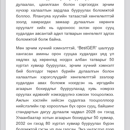
дулаалах, цахилгаан болон сэргээгдэх эрчим
хүчээр халаалтын зардлаа бууруулах боломжтой
боллоо. Ялангуяа хүүгийн татаастай хөнгөлөлттэй
зээлд хамрагдах замаар дулаалгын хөрөнгө
оруулалт хийх нь одооноос эхлэн орон сууц
худалдан авсантай адил татварын хөнгөлөлт эдлэх
боломжтой болж байна.
Мөн эрчим хүчний хэмнэлттэй, “BestGER” шалгуур
хангасан амины орон сууцаа худалдах үед үл
хөдлөх эд хөрөнгөд ногдох албан татварыг 50
хүртэл хувиар бууруулах, эрчим хүчний хэмнэлт
бий болгодог төрөл бүрийн дулаалгын болон
халаалтын хэрэгслүүдийг хөнгөлөлттэй зээлээр
худалдан авах боломж нээгдсэн нь иргэдийн
агаарын бохирдлыг бууруулахад хувь нэмрээ
оруулах идэвхийг нэмэгдүүлнэ хэмээн тооцоолжээ.
Ажлын хэсгийн хийсэн судалгаа тооцооллоор
нийслэлийн гэр хорооллын бүх орон сууц, байшинг
стандартын дагуу дулаалж чадвал 2028 он гэхэд
Улаанбаатар хотын агаарын бохирдлыг 50 хувиар,
2032 он гэхэд 80 хүртэл хувиар бууруулах бүрэн
боломжтой гэсэн үр дүн гарсан. Энэ үндэслэл дээр