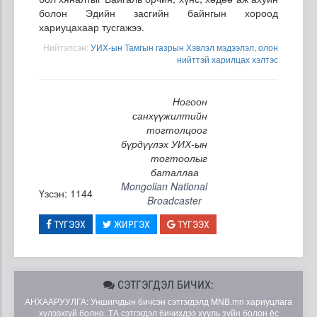
болон Эдийн засгийн байнгын хороод
хариуцахаар тусгажээ.
Нийтэлсэн:
УИХ-ын Тамгын газрын Хэвлэл мэдээлэл, олон
нийттэй харилцах хэлтэс
Ногоон
санхүүжилтийн
тогтолцоог
бүрдүүлэх УИХ-ын
тогтоолыг
баталлаа
Mongolian National
Үзсэн: 1144
Broadcaster
ТҮГЭЭХ
ЖИРГЭХ
ТҮГЭЭХ
СЭТГЭГДЭЛ БИЧИХ:
АНХААРУУЛГА: Уншигчдын бичсэн сэтгэгдэлд MNB.mn хариуцлага
хүлээхгүй болно. ТА сэтгэгдэл бичихдээ хууль зүйн болон ёс