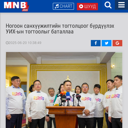
CHART
ШУУД
Ногоон санхүүжилтийн тогтолцоог бүрдүүлэх
УИХ-ын тогтоолыг баталлаа
2025-06-20 10:38:49