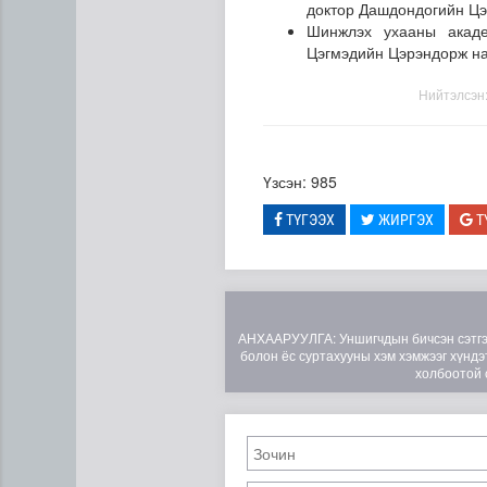
доктор Дашдондогийн Цэ
Шинжлэх ухааны акаде
Цэгмэдийн Цэрэндорж на
Нийтэлсэн
Үзсэн: 985
Монгол анагаах ухааны суд
ТҮГЭЭХ
ЖИРГЭХ
Т
АНХААРУУЛГА: Уншигчдын бичсэн сэтгэгд
болон ёс суртахууны хэм хэмжээг хүндэт
холбоотой 