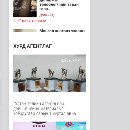
дипломат
төлөөлөгчийн таван
газр..
Дэлхийд
17 минутын өмнө
Монгол анагаах ухааны
судалгааны баг
Архангай ай..
ХУРД АГЕНТЛАГ
Эрүүл мэнд
17 минутын өмнө
2026-01-17
Хирошимад иргэд
Японы зэвсгийн
экспортын бодлогы..
Дэлхийд
29 минутын өмнө
Трамп Ирантай
тохиролцоонд хүрэх
шинэ гарц эрэлх..
“Алтан төлийн эзэн”-д нэр
Дэлхийд
дэвшигчдийн материалыг
38 минутын өмнө
хоёрдугаар сарын 1 хүртэл авна
Европ даяар хэт халалт
2025-09-26
эрчимжиж байна