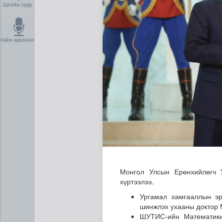
Цагийн хүрд
Найм арваннэг
АТГ: Авлигын эсрэг сургал
Монгол Улсын Ерөнхийлөгч 
хүртээлээ.
Ургамал хамгааллын эр
шинжлэх ухааны доктор 
ШУТИС-ийн Математики