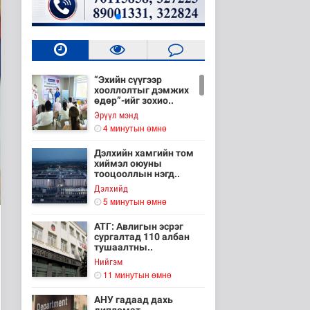
“Эхийн сүүгээр
хооллолтыг дэмжих
өдөр”-ийг зохио..
Эрүүл мэнд
4 минутын өмнө
Дэлхийн хамгийн том
хиймэл оюуны
тооцооллын нэгд..
Дэлхийд
5 минутын өмнө
АТГ: Авлигын эсрэг
сургалтад 110 албан
тушаалтны..
Нийгэм
11 минутын өмнө
АНУ гадаад дахь