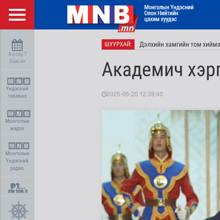
Дэлхийн хамгийн том хиймэ
ШУУРХАЙ:
8-р сар 7
Баасан
Академич хэр
Үндэсний
2025-06-20 12:39:40
телевиз
Монголын
мэдээ
Монголын
Үндэсний
радио