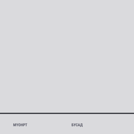
МҮОНРТ
БУСАД