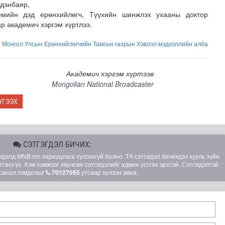
дэнбаяр,
мийн дэд ерөнхийлөгч, Түүхийн шинжлэх ухааны доктор
р академич хэргэм хүртлээ.
:
Монгол Улсын Ерөнхийлөгчийн Тамгын газрын Хэвлэл мэдээллийн алба
Академич хэргэм хүртээв
Mongolian National Broadcaster
алгааны баг Архангай аймагт ажиллалаа
ҮГЭЭХ
СЭТГЭГДЭЛ БИЧИХ:
элд MNB.mn хариуцлага хүлээхгүй болно. ТА сэтгэгдэл бичихдээ хууль зүйн
гэнэ үү. Хэм хэмжээг зөрчсөн сэтгэгдэлийг админ устгах эрхтэй. Сэтгэгдэлтэй
санал гомдолыг
70127055
утсаар хүлээн авна.