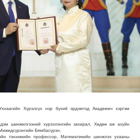
тад 110 албан тушаалтныг хамруулав
Ухнаагийн Хүрэлсүх нэр бүхий эрдэмтэд Академич хэргэм
дэм шинжилгээний хүрээлэнгийн захирал, Хөдөө аж ахуйн
Мижидсүрэнгийн Бямбасүрэн,
йн тэнхимийн профессор, Математикийн шинжлэх ухааны