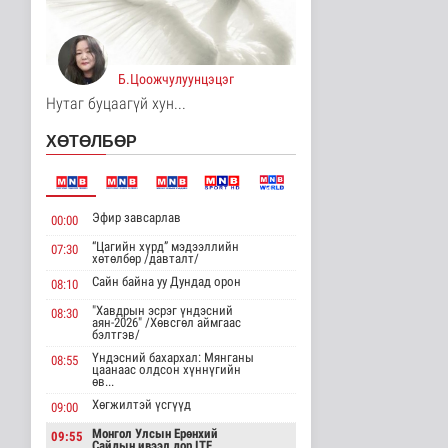
Ц.Сандаг-Очир: COP17
ба COP31 хурлын
уялдаа нь Р..
Байгаль орчин
Б.Цоожчулуунцэцэг
3 цаг 17 минутын өмнө
Нутаг буцаагүй хун...
Хийлдэг завь, гудас,
ХӨТӨЛБӨР
хөвөгч тоглоом биш
Эрүүл мэнд
4 цаг 32 минутын өмнө
Эфир завсарлав
00:00
Нийслэлийн цэцэрлэгт
хамрагдах I шатны
“Цагийн хүрд” мэдээллийн
07:30
бүртгэл э..
хөтөлбөр /давталт/
Нийгэм
Сайн байна уу Дундад орон
08:10
4 цаг 44 минутын өмнө
"Хавдрын эсрэг үндэсний
08:30
аян-2026" /Хөвсгөл аймгаас
Долоодугаар сард
бэлтгэв/
709.503 зөрчил
Үндэсний бахархал: Мянганы
08:55
бүртгэгджээ
цаанаас олдсон хүннүгийн
өв...
Нийгэм
4 цаг 51 минутын өмнө
Хөгжилтэй үсгүүд
09:00
Монгол Улсын Ерөнхий
09:55
Мал угаалгын ажил
Сайдын ивээл дор ITF