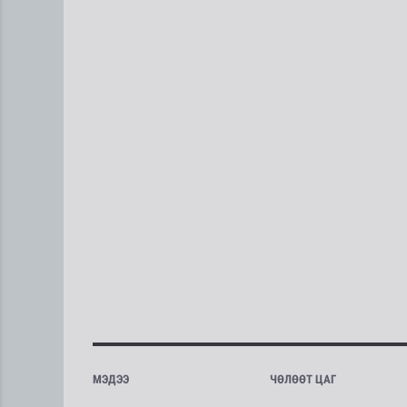
МЭДЭЭ
ЧӨЛӨӨТ ЦАГ