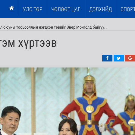
УЛС ТӨР
ЧӨЛӨӨТ ЦАГ
ДЭЛХИЙД
СПОР
л оюуны тооцооллын нэгдсэн төвийг Өвөр Монголд байгуу..
гэм хүртээв