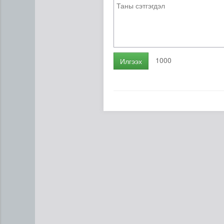
1000
Илгээх
Голууд үертэй байна