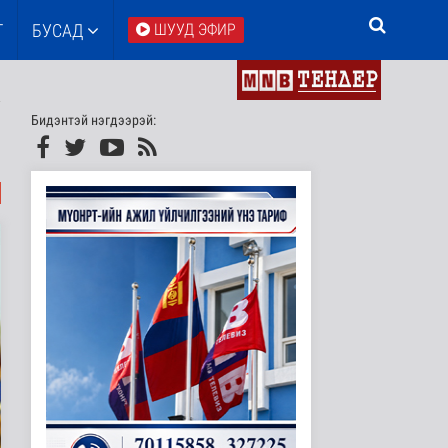
Т
БУСАД
ШУУД ЭФИР
Бидэнтэй нэгдээрэй: