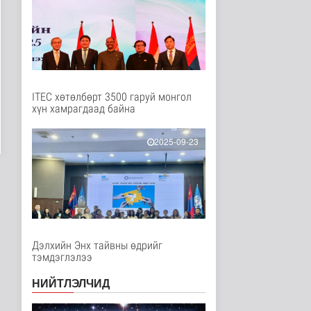
Дэлхийд
46 минутын өмнө
Голууд үертэй байна
Байгаль орчин
1 цаг 4 минутын өмнө
ITEC хөтөлбөрт 3500 гаруй монгол
хүн хамрагдаад байна
Нийслэлд 107 ШТС-аар
АИ 92 автобензин
2025-09-23
түгээж байна
Улс төр
1 цаг 11 минутын өмнө
Олон улсын туршлага
судлах сургалт,
дадлагад 14 ..
Нийгэм
Дэлхийн Энх тайвны өдрийг
2 цаг 37 минутын өмнө
тэмдэглэлээ
Канадын Ерөнхий сайд
НИЙТЛЭЛЧИД
АНУ-тай хийж буй
худалдааны..
Дэлхийд