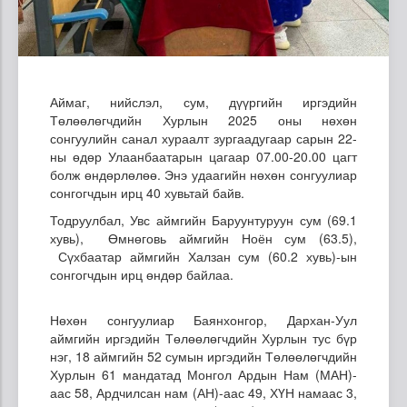
Аймаг, нийслэл, сум, дүүргийн иргэдийн
Төлөөлөгчдийн Хурлын 2025 оны нөхөн
сонгуулийн санал хураалт зургаадугаар сарын 22-
ны өдөр Улаанбаатарын цагаар 07.00-20.00 цагт
болж өндөрлөлөө. Энэ удаагийн нөхөн сонгуулиар
сонгогчдын ирц 40 хувьтай байв.
Тодруулбал, Увс аймгийн Баруунтуруун сум (69.1
хувь), Өмнөговь аймгийн Ноён сум (63.5),
Сүхбаатар аймгийн Халзан сум (60.2 хувь)-ын
сонгогчдын ирц өндөр байлаа.
Нөхөн сонгуулиар Баянхонгор, Дархан-Уул
аймгийн иргэдийн Төлөөлөгчдийн Хурлын тус бүр
нэг, 18 аймгийн 52 сумын иргэдийн Төлөөлөгчдийн
Хурлын 61 мандатад Монгол Ардын Нам (МАН)-
аас 58, Ардчилсан нам (АН)-аас 49, ХҮН намаас 3,