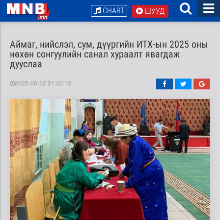
CHART
ШУУД
Аймаг, нийслэл, сум, дүүргийн ИТХ-ын 2025 оны
нөхөн сонгуулийн санал хураалт явагдаж
дууслаа
2025-06-22 21:32:12