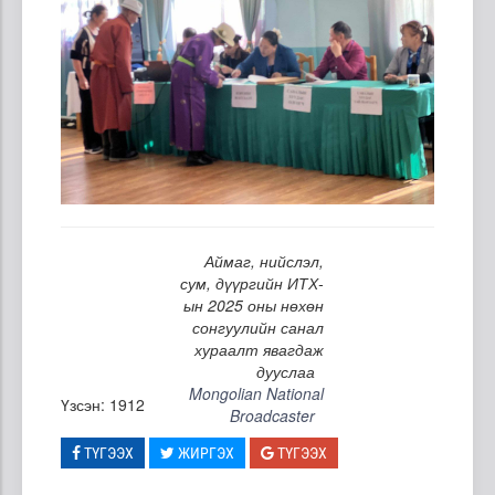
Аймаг, нийслэл,
сум, дүүргийн ИТХ-
ын 2025 оны нөхөн
сонгуулийн санал
хураалт явагдаж
дууслаа
Mongolian National
Үзсэн: 1912
Broadcaster
ТҮГЭЭХ
ЖИРГЭХ
ТҮГЭЭХ