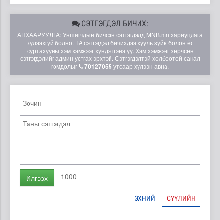
СЭТГЭГДЭЛ БИЧИХ:
АНХААРУУЛГА: Уншигчдын бичсэн сэтгэгдэлд MNB.mn хариуцлага
хүлээхгүй болно. ТА сэтгэгдэл бичихдээ хууль зүйн болон ёс
суртахууны хэм хэмжээг хүндэтгэнэ үү. Хэм хэмжээг зөрчсөн
сэтгэгдэлийг админ устгах эрхтэй. Сэтгэгдэлтэй холбоотой санал
гомдолыг
70127055
утсаар хүлээн авна.
1000
Илгээх
ЭХНИЙ
СҮҮЛИЙН