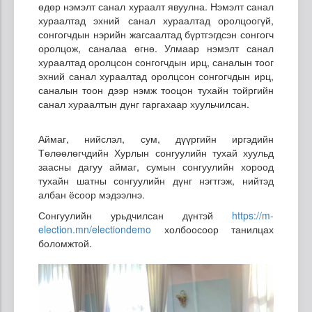
өдөр нэмэлт санал хураалт явуулна. Нэмэлт санал
хураалтад эхний санал хураалтад оролцоогүй,
сонгогчдын нэрийн жагсаалтад бүртгэгдсэн сонгогч
оролцож, саналаа өгнө. Улмаар нэмэлт санал
хураалтад оролцсон сонгогчдын ирц, саналын тоог
эхний санал хураалтад оролцсон сонгогчдын ирц,
саналын тоон дээр нэмж тооцон тухайн тойргийн
санал хураалтын дүнг гаргахаар хуульчилсан.
Аймаг, нийслэл, сум, дүүргийн иргэдийн
Төлөөлөгчдийн Хурлын сонгуулийн тухай хуульд
заасны дагуу аймаг, сумын сонгуулийн хороод
тухайн шатны сонгуулийн дүнг нэгтгэж, нийтэд
албан ёсоор мэдээлнэ.
Сонгуулийн урьдчилсан дүнтэй
https://m-
election.mn/electiondemo
холбоосоор танилцах
боломжтой.