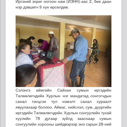
Иргэний зориг ногоон нам (ИЗНН)-аас 2, бие даан
нэр дэвшигч 9 хүн өрсөлдөв.
Сэлэнгэ аймгийн Сайхан сумын иргэдийн
Төлөөлөгчдийн Хурлын нэг мандатад сонгогчдын
санал тэнцсэн тул нэмэлт санал хураалт
явуулахаар боллоо. Аймаг, нийслэл, сум, дүүргийн
иргэдийн Төлөөлөгчдийн Хурлын сонгуулийн тухай
хуулийн 78 дугаар зүйлд зааснаар сумын
сонгуулийн хорооны шийдвэрээр энэ сарын 28-ний