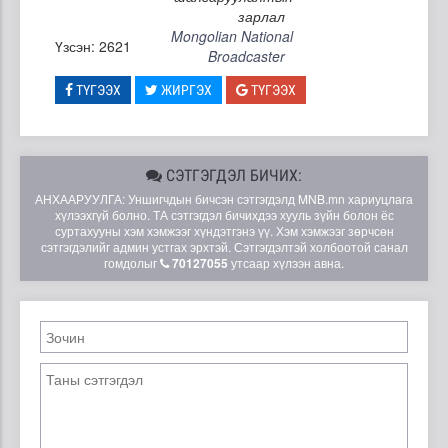
зарлал
Mongolian National
Үзсэн: 2621
Broadcaster
ТҮГЭЭХ
ЖИРГЭХ
ТҮГЭЭХ
СЭТГЭГДЭЛ БИЧИХ:
АНХААРУУЛГА: Уншигчдын бичсэн сэтгэгдэлд MNB.mn хариуцлага
хүлээхгүй болно. ТА сэтгэгдэл бичихдээ хууль зүйн болон ёс
суртахууны хэм хэмжээг хүндэтгэнэ үү. Хэм хэмжээг зөрчсөн
сэтгэгдэлийг админ устгах эрхтэй. Сэтгэгдэлтэй холбоотой санал
гомдолыг
70127055
утсаар хүлээн авна.