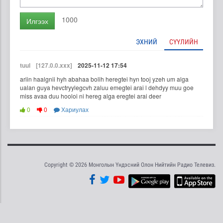
1000
Илгээх
ЭХНИЙ
СҮҮЛИЙН
tuul
[127.0.0.xxx]
2025-11-12 17:54
ariin haalgnii hyh abahaa bolih heregtei hyn tooj yzeh um alga
ualan guya hevctryylegcvh zaluu emegtei arai l dehdyy muu goe
miss avaa duu hooloi ni hereg alga eregtei arai deer
0
0
Хариулах
Copyright © 2026 Монголын Үндэсний Олон Нийтийн Радио Телевиз.
Tweet
Facebook
Share this selection