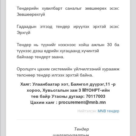
Тендерийн хувилбарт саналыг зөвшөөрөх эсэх:
Зөвшөөрөхгүй
Гадаадын этгээд тендер ирүүлэх эрхтэй эсэх:
Эрхгүй
Тендер нь түүнийг нээснээс хойш ажлын 30 ба
түүнээс дээш өдрийн хугацаанд хүчинтэй
байхаар тендерт заана.
Оролцогч цахим системийн үйлчилгээний хураамж
төлснөөр тендер илгээх эрхтэй байна.
Хаяг: Улаанбаатар хот, Баянгол дүүрэг,11 -р
хороо, Хувьсгалын зам 3 MҮОНРТ-ийн
төв байр Утасны дугаар: 70117003
Цахим хаяг : procurement@mnb.mn
Нийтэлсэн:
MNB тендер
Тендер
шалгаруулалтын