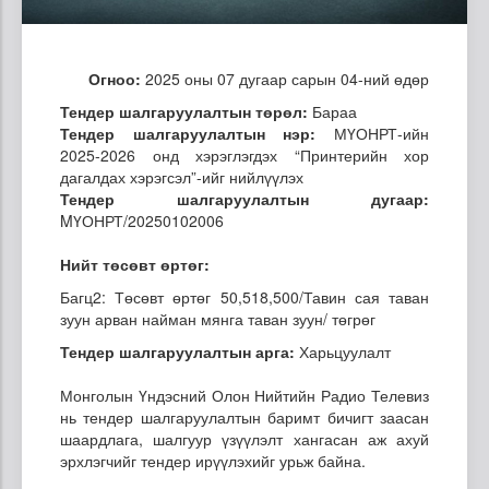
Огноо:
2025 оны 07 дугаар сарын 04-ний өдөр
Тендер шалгаруулалтын төрөл:
Бараа
Тендер шалгаруулалтын нэр:
МҮОНРТ-ийн
2025-2026 онд хэрэглэгдэх “Принтерийн хор
дагалдах хэрэгсэл”-ийг нийлүүлэх
Тендер шалгаруулалтын дугаар:
MҮОНРТ/20250102006
Нийт төсөвт өртөг:
Багц2: Төсөвт өртөг 50,518,500/Тавин сая таван
зуун арван найман мянга таван зуун/ төгрөг
Тендер шалгаруулалтын арга:
Харьцуулалт
Монголын Үндэсний Олон Нийтийн Радио Телевиз
нь тендер шалгаруулалтын баримт бичигт заасан
шаардлага, шалгуур үзүүлэлт хангасан аж ахуй
эрхлэгчийг тендер ирүүлэхийг урьж байна.