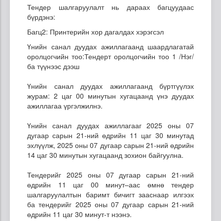
Тендер шалгаруулалт нь дараах багцуудаас
бүрдэнэ:
Багц2: Принтерийн хор дагалдах хэрэгсэл
Үнийн санал дуудах ажиллагаанд шаардлагатай
оролцогчийн тоо:Тендерт оролцогчийн тоо 1 /Нэг/
ба түүнээс дээш
Үнийн санал дуудах ажиллагаанд бүртгүүлэх
журам: 2 цаг 00 минутын хугацаанд үнэ дуудах
ажиллагаа үргэлжилнэ.
Үнийн санал дуудах ажиллагааг 2025 оны 07
дугаар сарын 21-ний өдрийн 11 цаг 30 минутад
эхлүүлж, 2025 оны 07 дугаар сарын 21-ний өдрийн
14 цаг 30 минутын хугацаанд зохион байгуулна.
Тендерийг 2025 оны 07 дугаар сарын 21-ний
өдрийн 11 цаг 00 минут–аас өмнө тендер
шалгаруулалтын баримт бичигт зааснаар илгээх
ба тендерийг 2025 оны 07 дугаар сарын 21-ний
өдрийн 11 цаг 30 минут-т нээнэ.