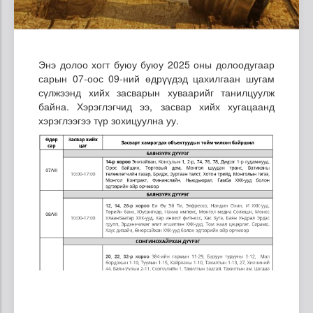
Энэ долоо хогт буюу буюу 2025 оны долоодугаар
сарын 07-оос 09-ний өдрүүдэд цахилгаан шугам
сүлжээнд хийх засварын хуваарийг танилцуулж
байна. Хэрэглэгчид ээ, засвар хийх хугацаанд
хэрэглээгээ түр зохицуулна уу.