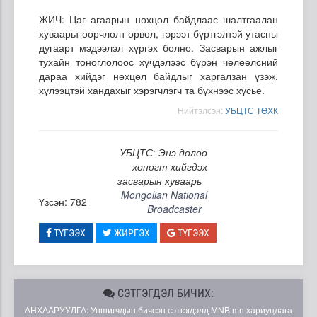
ЖИЧ: Цаг агаарын нөхцөл байдлаас шалтгаалан
хуваарьт өөрчлөлт орвол, гэрээт бүртгэлтэй утасны
дугаарт мэдээлэл хүргэх болно. Засварын ажлыг
тухайн тоноглолоос хүчдэлээс бүрэн чөлөөлсний
дараа хийдэг нөхцөл байдлыг харгалзан үзэж,
хүлээцтэй хандахыг хэрэгчлэгч та бүхнээс хүсье.
Нийтэлсэн:
УБЦТС ТӨХК
УБЦТС: Энэ долоо
хоногт хийгдэх
засварын хуваарь
Mongolian National
Үзсэн: 782
Broadcaster
ТҮГЭЭХ
ЖИРГЭХ
ТҮГЭЭХ
СЭТГЭГДЭЛ БИЧИХ:
АНХААРУУЛГА: Уншигчдын бичсэн сэтгэгдэлд MNB.mn хариуцлага