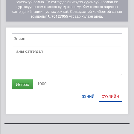
хүлээхгүй болно. ТА сэтгэгдэл бичихдээ хууль зүйн болон ёс
суртахууны хэм хэмжээг хүндэтгэнэ үү. Хэм хэмжээг зөрчсөн
сэтгэгдэлийг админ устгах эрхтэй. Сэтгэгдэлтэй холбоотой санал
гомдолыг
70127055
утсаар хүлээн авна.
1000
Илгээх
ЭХНИЙ
СҮҮЛИЙН