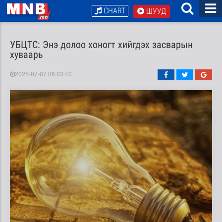
CHART
ШУУД
УБЦТС: Энэ долоо хоногт хийгдэх засварын
хуваарь
2025-07-07 06:03:40