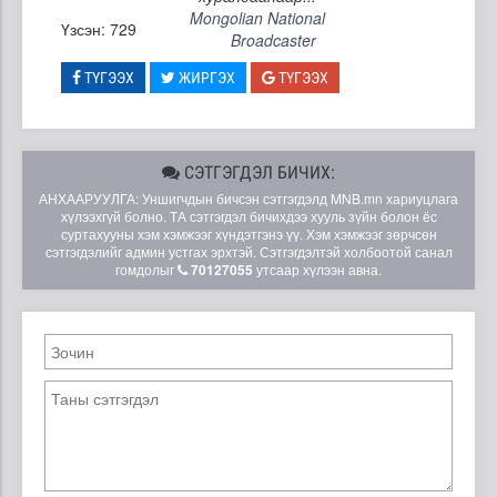
Mongolian National
Үзсэн: 729
Broadcaster
ТҮГЭЭХ
ЖИРГЭХ
ТҮГЭЭХ
СЭТГЭГДЭЛ БИЧИХ:
АНХААРУУЛГА: Уншигчдын бичсэн сэтгэгдэлд MNB.mn хариуцлага
хүлээхгүй болно. ТА сэтгэгдэл бичихдээ хууль зүйн болон ёс
суртахууны хэм хэмжээг хүндэтгэнэ үү. Хэм хэмжээг зөрчсөн
сэтгэгдэлийг админ устгах эрхтэй. Сэтгэгдэлтэй холбоотой санал
гомдолыг
70127055
утсаар хүлээн авна.