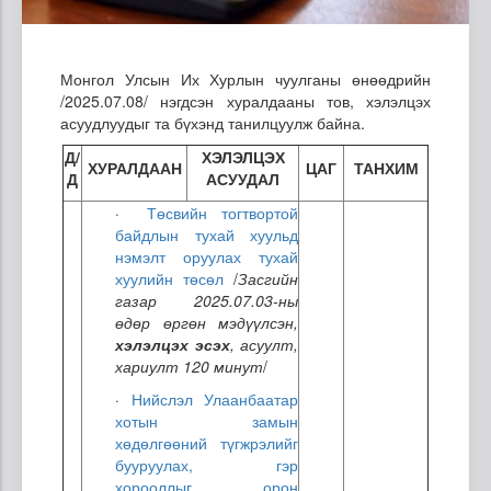
Монгол Улсын Их Хурлын чуулганы өнөөдрийн
/2025.07.08/ нэгдсэн хуралдааны тов, хэлэлцэх
асуудлуудыг та бүхэнд танилцуулж байна.
Д/
ХЭЛЭЛЦЭХ
ХУРАЛДААН
ЦАГ
ТАНХИМ
Д
АСУУДАЛ
·
Төсвийн тогтвортой
байдлын тухай хуульд
нэмэлт оруулах тухай
хуулийн төсөл
/
Засгийн
газар 2025.07.03-ны
өдөр өргөн мэдүүлсэн,
хэлэлцэх эсэх
, асуулт,
хариулт 120 минут
/
·
Нийслэл Улаанбаатар
хотын замын
хөдөлгөөний түгжрэлийг
бууруулах, гэр
хорооллыг орон