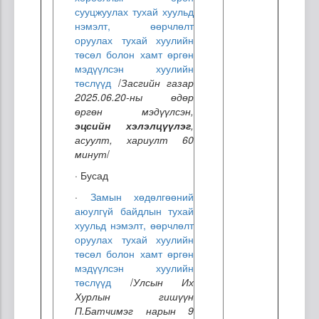
сууцжуулах тухай хуульд
нэмэлт, өөрчлөлт
оруулах тухай хуулийн
төсөл болон хамт өргөн
мэдүүлсэн хуулийн
төслүүд
/
Засгийн газар
2025.06.20-ны өдөр
өргөн мэдүүлсэн,
эцсийн хэлэлцүүлэг
,
асуулт, хариулт
60
минут
/
· Бусад
·
Замын хөдөлгөөний
аюулгүй байдлын тухай
хуульд нэмэлт, өөрчлөлт
оруулах тухай хуулийн
төсөл болон хамт өргөн
мэдүүлсэн хуулийн
төслүүд
/
Улсын Их
Хурлын гишүүн
П.Батчимэг нарын 9