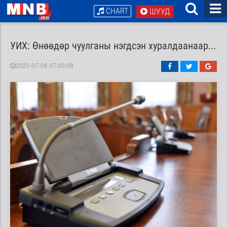
CHART
ШУУД
УИХ: Өнөөдөр чуулганы нэгдсэн хуралдаанаар...
2025-07-08 07:00:08