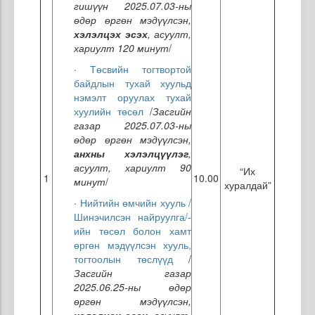
гишүүн 2025.07.03-ны
өдөр өргөн мэдүүлсэн,
хэлэлцэх эсэх
, асуулт,
хариулт 120 минут
/
·
Төсвийн тогтвортой
байдлын тухай хуульд
нэмэлт оруулах тухай
хуулийн төсөл
/
Засгийн
газар 2025.07.03-ны
өдөр өргөн мэдүүлсэн,
анхны хэлэлцүүлэг
,
асуулт, хариулт 90
“Их
1
10.00
минут
/
хуралдай”
·
Нийтийн өмчийн хууль /
Шинэчилсэн найруулга/-
ийн төсөл болон хамт
өргөн мэдүүлсэн хууль,
тогтоолын төслүүд
/
Засгийн газар
2025.06.25-ны өдөр
өргөн мэдүүлсэн,
хэлэлцэх эсэх
, асуулт,