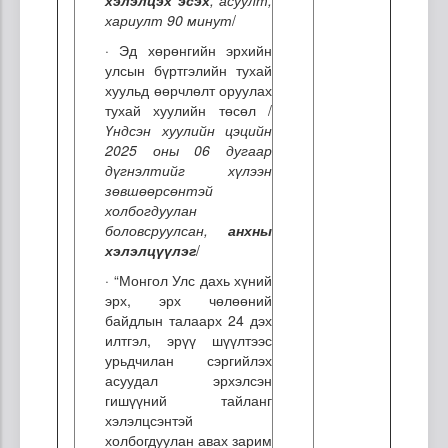
хариулт 90 минут
/
· Эд хөрөнгийн эрхийн
улсын бүртгэлийн тухай
хуульд өөрчлөлт оруулах
тухай хуулийн төсөл /
Үндсэн хуулийн цэцийн
2025 оны 06 дугаар
дүгнэлтийг хүлээн
зөвшөөрсөнтэй
холбогдуулан
боловсруулсан,
анхны
хэлэлцүүлэг
/
· “Монгол Улс дахь хүний
эрх, эрх чөлөөний
байдлын талаарх 24 дэх
илтгэл, эрүү шүүлтээс
урьдчилан сэргийлэх
асуудал эрхэлсэн
гишүүний тайланг
хэлэлцсэнтэй
холбогдуулан авах зарим