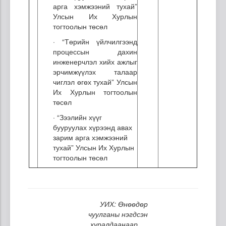
арга хэмжээний тухай”
Улсын Их Хурлын
тогтоолын төсөл
· “Төрийн үйлчилгээнд
процессын дахин
инженерчлэл хийх ажлыг
эрчимжүүлэх талаар
чиглэл өгөх тухай” Улсын
Их Хурлын тогтоолын
төсөл
· “Зээлийн хүүг
бууруулах хүрээнд авах
зарим арга хэмжээний
тухай” Улсын Их Хурлын
тогтоолын төсөл
УИХ: Өнөөдөр
чуулганы нэгдсэн
хуралдаанаар...