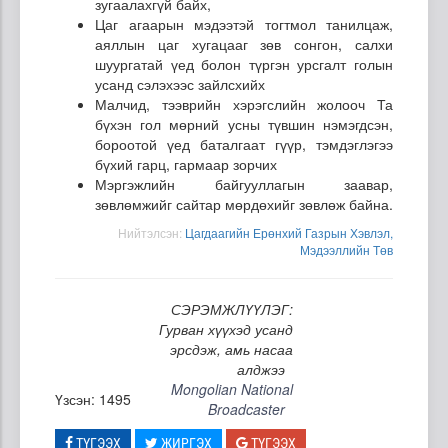
зугаалахгүй байх,
Цаг агаарын мэдээтэй тогтмол танилцаж,
аяллын цаг хугацааг зөв сонгон, салхи
шуургатай үед болон түргэн урсгалт голын
усанд сэлэхээс зайлсхийх
Малчид, тээврийн хэрэгслийн жолооч Та
бүхэн гол мөрний усны түвшин нэмэгдсэн,
бороотой үед баталгаат гүүр, тэмдэглэгээ
бүхий гарц, гармаар зорчих
Мэргэжлийн байгууллагын заавар,
зөвлөмжийг сайтар мөрдөхийг зөвлөж байна.
Нийтэлсэн:
Цагдаагийн Ерөнхий Газрын Хэвлэл,
Мэдээллийн Төв
СЭРЭМЖЛҮҮЛЭГ:
Гурван хүүхэд усанд
эрсдэж, амь насаа
алджээ
Mongolian National
Үзсэн: 1495
Broadcaster
ТҮГЭЭХ
ЖИРГЭХ
ТҮГЭЭХ