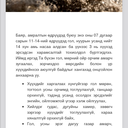
Баяр, амралтын өдрүүдэд буюу энэ оны 07 дугаар
сарын 11-14-ний өдрүүдэд гол, нуурын усанд нийт
14 хүн амь насаа алдсан ба үүнээс 3 нь хүүхэд
эрсэдсэн харамсалтай тохиолдол бүртгэгдлээ.
Иймд иргэд Та бүхэн гол, мөрний ойр орчим амарч
зугаалах, зорчихдоо өөрсдийн болон үр
хүүхдийнхээ аюулгүй байдлыг хангахад онцгойлон
анхаарна уу.
Хүүхдийг харгалзах хүнгүйгээр гол мөрөн,
тогтоол усны орчимд тоглуулахгүй, ганцаар
орхихгүй, тэдэнд усанд осолдох эрсдэлийг
энгийн, ойлгомжтой үгээр хэлж ойлгуулах,
Хийлдэг гудас, дугуйны хамер, хөвөгч
зэргээр хүүхдийг тоглуулахгүй, хараа
хяналтгүй орхихгүй байх,
Гол, усны эрэг дагуу газар амарч,