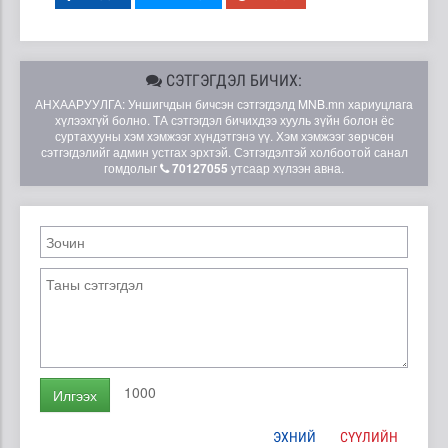
СЭТГЭГДЭЛ БИЧИХ:
АНХААРУУЛГА: Уншигчдын бичсэн сэтгэгдэлд MNB.mn хариуцлага
хүлээхгүй болно. ТА сэтгэгдэл бичихдээ хууль зүйн болон ёс
суртахууны хэм хэмжээг хүндэтгэнэ үү. Хэм хэмжээг зөрчсөн
сэтгэгдэлийг админ устгах эрхтэй. Сэтгэгдэлтэй холбоотой санал
гомдолыг
70127055
утсаар хүлээн авна.
1000
Илгээх
ЭХНИЙ
СҮҮЛИЙН