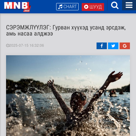
CHART
ШУУД
СЭРЭМЖЛҮҮЛЭГ: Гурван хүүхэд усанд эрсдэж,
амь насаа алджээ
2025-07-15 16:32:06