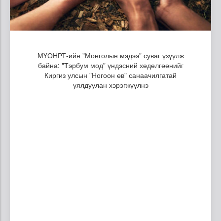
МҮОНРТ-ийн "Монголын мэдээ" суваг үзүүлж
байна: "Тэрбум мод" үндэсний хөдөлгөөнийг
Киргиз улсын "Ногоон өв" санаачилгатай
уялдуулан хэрэгжүүлнэ