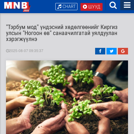
CHART
ШУУД
"Тэрбум мод" үндэсний хөдөлгөөнийг Киргиз
улсын "Ногоон өв" санаачилгатай уялдуулан
хэрэгжүүлнэ
2025-08-07 09:35:37