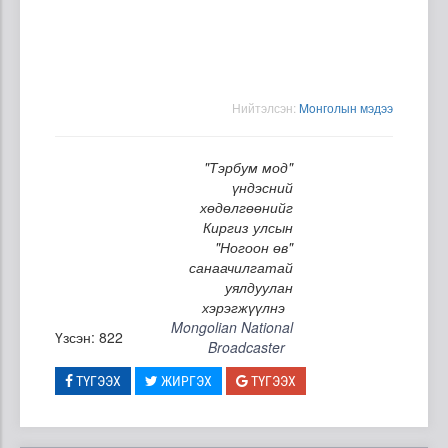
Нийтэлсэн:
Moнголын мэдээ
"Тэрбум мод"
үндэсний
хөдөлгөөнийг
Киргиз улсын
"Ногоон өв"
санаачилгатай
уялдуулан
хэрэгжүүлнэ
Mongolian National
Үзсэн: 822
Broadcaster
ТҮГЭЭХ
ЖИРГЭХ
ТҮГЭЭХ