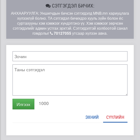
СЭТГЭГДЭЛ БИЧИХ:
АНХААРУУЛГА: Уншигчдын бичсэн сэтгэгдэлд MNB.mn хариуцлага
хүлээхгүй болно. ТА сэтгэгдэл бичихдээ хууль зүйн болон ёс
суртахууны хэм хэмжээг хүндэтгэнэ үү. Хэм хэмжээг зөрчсөн
сэтгэгдэлийг админ устгах эрхтэй. Сэтгэгдэлтэй холбоотой санал
гомдолыг
70127055
утсаар хүлээн авна.
1000
Илгээх
ЭХНИЙ
СҮҮЛИЙН