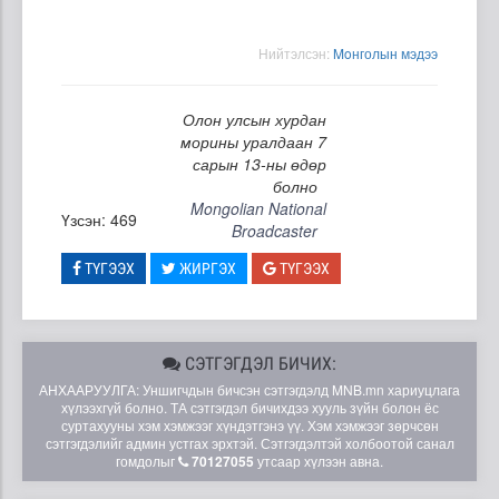
Нийтэлсэн:
Moнголын мэдээ
Олон улсын хурдан
морины уралдаан 7
сарын 13-ны өдөр
болно
Mongolian National
Үзсэн: 469
Broadcaster
ТҮГЭЭХ
ЖИРГЭХ
ТҮГЭЭХ
СЭТГЭГДЭЛ БИЧИХ:
АНХААРУУЛГА: Уншигчдын бичсэн сэтгэгдэлд MNB.mn хариуцлага
хүлээхгүй болно. ТА сэтгэгдэл бичихдээ хууль зүйн болон ёс
суртахууны хэм хэмжээг хүндэтгэнэ үү. Хэм хэмжээг зөрчсөн
сэтгэгдэлийг админ устгах эрхтэй. Сэтгэгдэлтэй холбоотой санал
гомдолыг
70127055
утсаар хүлээн авна.