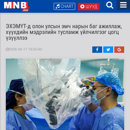
CHART
ШУУД
ЭХЭМҮТ-д олон улсын эмч нарын баг ажиллаж,
хүүхдийн мэдрэлийн тусламж үйлчилгээг цогц
үзүүллээ
2026-06-17 16:50:40