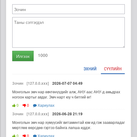
1000
Илгээх
ЭХНИЙ
СҮҮЛИЙН
Зочин
[127.0.0.xxx]
2026-07-07 04:49
Монголын эмч нар өвчтөнүүдийг алж, АНУ-аас АНУ-д амьдрах
ногоон картыг авдаг. Эмч нарт юу ч битгий өг!
0
0
Хариулах
Зочин
[127.0.0.xxx]
2026-06-28 21:19
Монголын эмч нар хүмүүсийг витаминтай юм ид гэж зааварладаг
мөртлөө өөрсдөө гэртээ байнга лапша иддэг.
0
0
Хариулах