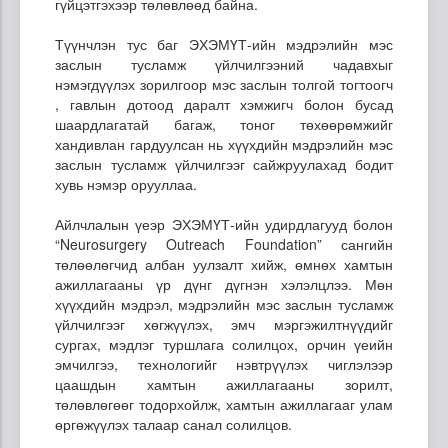
гүйцэтгэхээр төлөвлөөд байна.
Түүнчлэн тус баг ЭХЭМҮТ-ийн мэдрэлийн мэс
заслын тусламж үйлчилгээний чадавхыг
нэмэгдүүлэх зорилгоор мэс заслын толгой тогтоогч
, гавлын дотоод даралт хэмжигч болон бусад
шаардлагатай багаж, тоног төхөөрөмжийг
хандивлан гардуулсан нь хүүхдийн мэдрэлийн мэс
заслын тусламж үйлчилгээг сайжруулахад бодит
хувь нэмэр орууллаа.
Айлчлалын үеэр ЭХЭМҮТ-ийн удирдлагууд болон
“Neurosurgery Outreach Foundation” сангийн
төлөөлөгчид албан уулзалт хийж, өмнөх хамтын
ажиллагааны үр дүнг дүгнэн хэлэлцлээ. Мөн
хүүхдийн мэдрэл, мэдрэлийн мэс заслын тусламж
үйлчилгээг хөгжүүлэх, эмч мэргэжилтнүүдийг
сургах, мэдлэг туршлага солилцох, орчин үеийн
эмчилгээ, технологийг нэвтрүүлэх чиглэлээр
цаашдын хамтын ажиллагааны зорилт,
төлөвлөгөөг тодорхойлж, хамтын ажиллагааг улам
өргөжүүлэх талаар санал солилцов.