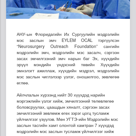
АНУ-ын Флоридагийн Их Сургуулийн мэдрэлийн
мэс заслын эмч EYLEM OCAL тэргүүлсэн
“Neurosurgery Outreach Foundation” сангийн
мэдрэлийн эмч, мэдрэлийн мэс засалч, сэргээн
засах эмчилгээний эмч нарын баг Эх, хүүхдийн
эрүүл мэндийн үндэсний төвийн Хүүхдийн
эмнэлэгт ажиллаж, хүүхдийн мэдрэл, мэдрэлийн
мэс заслын чиглэлээр үзлэг, оношилгоо, зөвлөгөө
өглөө.
Айлчлалын хүрээнд нийт 30 хүүхдэд нарийн
мэргэжлийн үзлэг хийж, эмчилгээний төлөвлөгөө
боловсруулах, цаашдын хяналт, сэргээн засах
эмчилгээний зөвлөмж өгөх зэрэг цогц тусламж
үйлчилгээг үзүүлэв. Мөн УГТЭ-ийн Мэдрэлийн мэс
заслын тасгийн хамт олонтой хамтран 7 хүүхдэд
мэдрэлийн мэс заслын тусламж үйлчилгээг хийж