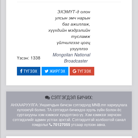
ЭХЭМҮТ-д олон
улсын эмч нарын
баг ажиллаж,
хүүхдийн мэдрэлийн
тусламж
үйлчилгээг цогц
үзүүллээ
Mongolian National
Үзсэн: 1338
Broadcaster
ТҮГЭЭХ
ЖИРГЭХ
ТҮГЭЭХ
СЭТГЭГДЭЛ БИЧИХ:
АНХААРУУЛГА: Уншигчдын бичсэн сэтгэгдэлд MNB.mn хариуцлага
хүлээхгүй болно. ТА сэтгэгдэл бичихдээ хууль зүйн болон ёс
суртахууны хэм хэмжээг хүндэтгэнэ үү. Хэм хэмжээг зөрчсөн
сэтгэгдэлийг админ устгах эрхтэй. Сэтгэгдэлтэй холбоотой санал
гомдолыг
70127055
утсаар хүлээн авна.