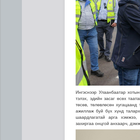
Ингэснээр Улаанбаатар хотын
тэлэх, эдийн засаг өсөх таа
төсөв, төлөвлөсөн хугацаанд
ажиллаж буй бүх хүнд таларх
шаардлагатай арга хэмжээ, 
захиргаа онцгой анхаарч, дэм