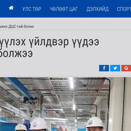
УЛС ТӨР
ЧӨЛӨӨТ ЦАГ
ДЭЛХИЙД
СПОР
шинэ ДЦС-тай болно
үүлэх үйлдвэр үүдээ
 болжээ