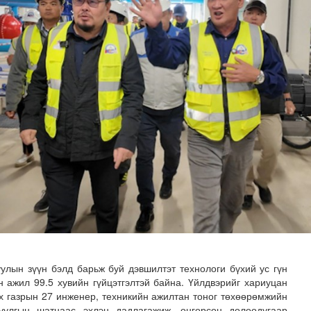
илгаан станц барих ажил үргэлжилж байна
улын зүүн бэлд барьж буй дэвшилтэт технологи бүхий ус гүн
 ажил 99.5 хувийн гүйцэтгэлтэй байна. Үйлдвэрийг хариуцан
х газрын 27 инженер, техникийн ажилтан тоног төхөөрөмжийн
руулгын шатнаас эхлэн дадлагажиж, өнгөрсөн долоодугаар