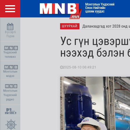
Даланзадгад хот 2028 онд 
ШУУРХАЙ:
8-р сар 6
Пүрэв
Ус гүн цэвэрш
нээхэд бэлэн
Үндэсний
телевиз
2025-08-10 06:49:21
Монголын
мэдээ
Монголын
Үндэсний
радио