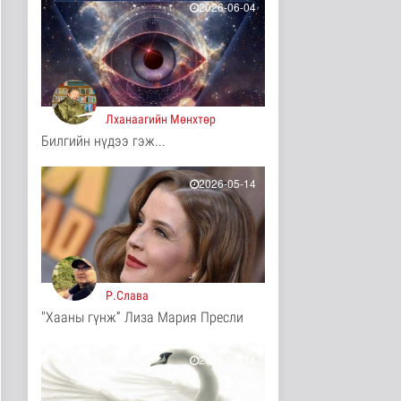
2026-06-04
12 цаг 1 минутын өмнө
ЦАГ АГААР:
Улаанбаатарт шөнөдөө
17 хэм дулаан
Байгаль орчин
12 цаг 5 минутын өмнө
Лханаагийн Мөнхтөр
COP17-ын зочид,
Билгийн нүдээ гэж...
төлөөлөгчдөд үйлчлэх
250 орчим ж..
2026-05-14
Нийгэм
13 цаг 26 минутын өмнө
Шатахууны нөөцийг
нэмэгдүүлэх,
доголдлыг арилгах..
Нийгэм
14 цаг 30 минутын өмнө
Р.Слава
"Хааны гүнж” Лиза Мария Пресли
Нийслэлийн иргэдийн
Төлөөлөгчдийн Хурлын
Ээлжит ..
2026-05-14
Нийгэм
14 цаг 37 минутын өмнө