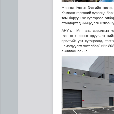
Монгол Улсын Засгийн газар,
Компакт гэрээний хүрээнд бар
том баруун эх үүсвэрээс олб
стандартад нийцүүлэн цэвэршү
АНУ-ын Мянганы сорилтын ко
газрын хөрөнгө оруулалт ний
эрэлтийг урт хугацаанд, тогт
нэмэгдүүлэх хөтөлбөр”-ийг 20
ажиллаж байна.
Н.Номтойбаяр: Аймгуудад ту