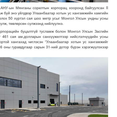
 АНУ-ын Мянганы сорилтын корпорац хооронд байгуулсан II
ьж буй энэ үйлдвэр Улаанбаатар хотын ус хангамжийн хамгийн
орлох 50 хүртэл сая шоо метр усыг Монгол Улсын ундны усны
үлж, төвлөрсөн сүлжээнд нийлүүлнэ.
рпорацийн буцалтгүй тусламж болон Монгол Улсын Засгийн
т 461 сая ам.долларын санхүүжилтээр нийслэлчүүдийн усны
вортой хангахад чиглэсэн “Улаанбаатар хотын ус хангамжийг
26 оны гуравдугаар сарын 31-ний дотор бүрэн хэрэгжүүлэхээр
лгамдаж буй асуудлуудыг 7 хоног бүр Засгийн газрын х..