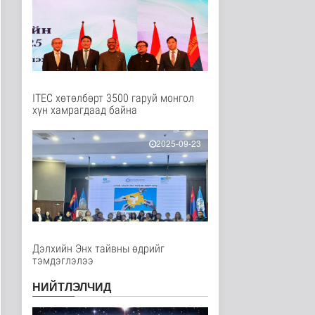
зогсоолын бүтээ..
Нийгэм
11 цаг 50 минутын өмнө
Энэ оны эхний хагас
жилд авто бензин 505.2
мянга..
11 цагийн өмнө
Нийгэм
ITEC хөтөлбөрт 3500 гаруй монгол
хүн хамрагдаад байна
“Хотын дарга сонсож
байна” 150150 тусгай
2025-09-23
дугаары..
Нийгэм
11 цаг 5 минутын өмнө
Төрийн үйлчилгээг
иргэдэд ойртуулна
Нийгэм
12 цаг 39 минутын өмнө
Дэлхийн Энх тайвны өдрийг
тэмдэглэлээ
НИТХ-ын ээлжит VIII
НИЙТЛЭЛЧИД
хуралдаанаар иргэдээс
ирүүлс..
Нийгэм