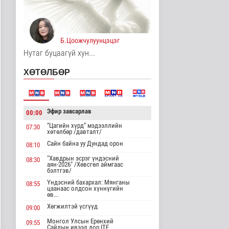
Үерийн аюулаас
сэрэмжтэй байхыг
анхааруулж байна
Байгаль орчин
Б.Цоожчулуунцэцэг
14 цаг 51 минутын өмнө
Нутаг буцаагүй хун...
Цагдаагийн
ХӨТӨЛБӨР
байгууллагын 102
тусгай дугаарт гэмт ..
Нийгэм
14 цаг 1 минутын өмнө
Эфир завсарлав
00:00
Үндэсний спортын
“Цагийн хүрд” мэдээллийн
07:30
зуны VIII наадам
хөтөлбөр /давталт/
амжилттай зохи..
Сайн байна уу Дундад орон
08:10
Cпорт
14 цаг 26 минутын өмнө
"Хавдрын эсрэг үндэсний
08:30
аян-2026" /Хөвсгөл аймгаас
бэлтгэв/
ОХУ-аас шатахууны
импорт тасралтгүй
Үндэсний бахархал: Мянганы
08:55
цаанаас олдсон хүннүгийн
хийгдэж байна
өв...
Нийгэм
Хөгжилтэй үсгүүд
09:00
15 цаг 34 минутын өмнө
Монгол Улсын Ерөнхий
09:55
Сайдын ивээл дор ITF