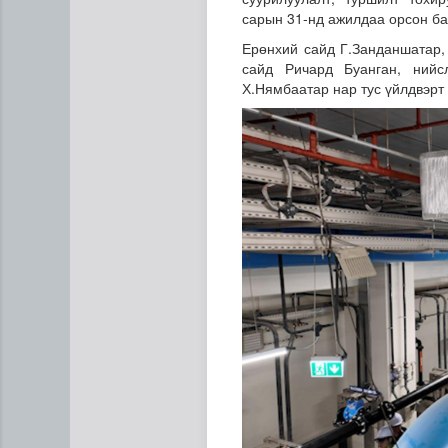
сарын 31-нд ажилдаа орсон ба
Ерөнхий сайд Г.Занданшатар,
сайд Ричард Буанган, нийс
Х.Нямбаатар нар тус үйлдвэрт
Дипломат төлөөлөгчийн га