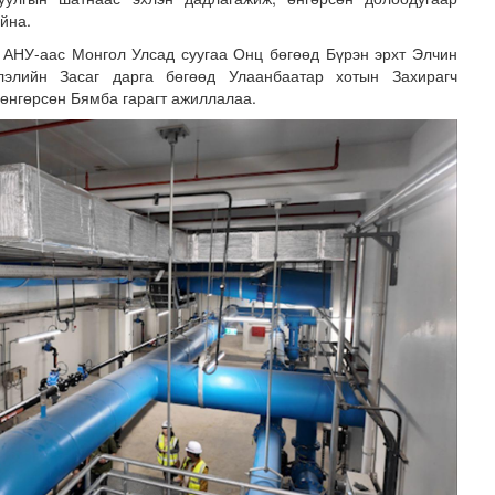
йна.
 АНУ-аас Монгол Улсад суугаа Онц бөгөөд Бүрэн эрхт Элчин
лэлийн Засаг дарга бөгөөд Улаанбаатар хотын Захирагч
 өнгөрсөн Бямба гарагт ажиллалаа.
зруудын төлөөлөгчид COP17-ын байгууламжтай танилцлаа