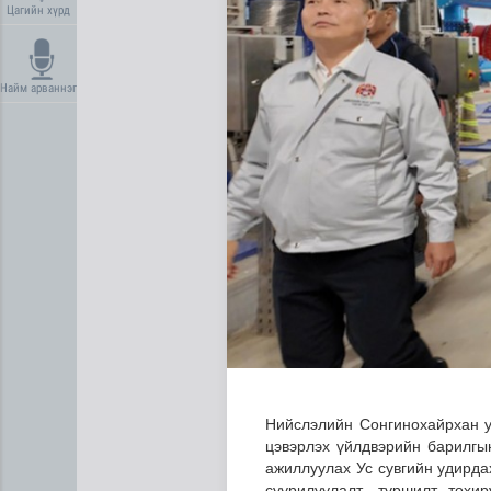
Цагийн хүрд
Найм арваннэг
Дундговь аймагт Нарны цах
Нийслэлийн Сонгинохайрхан у
цэвэрлэх үйлдвэрийн барилгын
ажиллуулах Ус сувгийн удирда
суурилуулалт, туршилт тохи