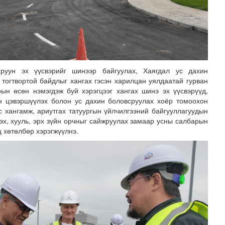
руун эх үүсвэрийг шинээр байгуулах, Хаягдал ус дахин
тогтвортой байдлыг хангах гэсэн харилцан уялдаатай гурван
рын өсөн нэмэгдэж буй хэрэгцээг хангах шинэ эх үүсвэрүүд,
н цэвэршүүлэх болон ус дахин боловсруулах хоёр томоохон
с хангамж, ариутгах татуургын үйлчилгээний байгууллагуудын
эх, хууль, эрх зүйн орчныг сайжруулах замаар усны салбарын
ц хөтөлбөр хэрэгжүүлнэ.