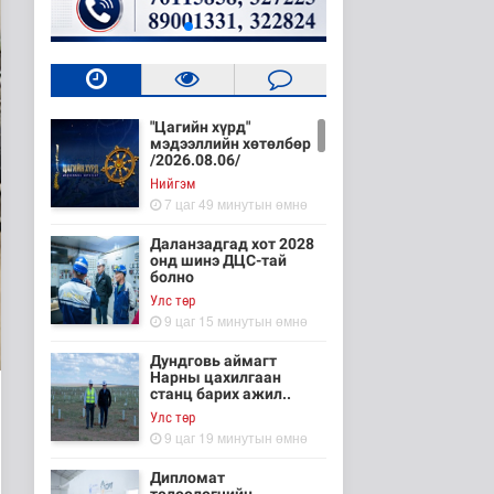
"Цагийн хүрд"
мэдээллийн хөтөлбөр
/2026.08.06/
Нийгэм
7 цаг 49 минутын өмнө
Даланзадгад хот 2028
онд шинэ ДЦС-тай
болно
Улс төр
9 цаг 15 минутын өмнө
Дундговь аймагт
Нарны цахилгаан
станц барих ажил..
Улс төр
9 цаг 19 минутын өмнө
Дипломат