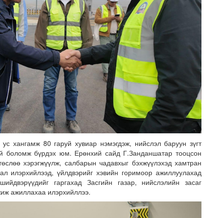
 ус хангамж 80 гаруй хувиар нэмэгдэж, нийслэл баруун зүгт
тай боломж бүрдэх юм. Ерөнхий сайд Г.Занданшатар тооцсон
 төслөө хэрэгжүүлж, салбарын чадавхыг бэхжүүлэхэд хамтран
ал илэрхийлээд, үйлдвэрийг хэвийн горимоор ажиллуулахад
шийдвэрүүдийг гаргахад Засгийн газар, нийслэлийн засаг
жиж ажиллахаа илэрхийллээ.