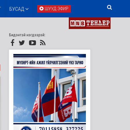
Т
БУСАД
ШУУД ЭФИР
Бидэнтэй нэгдээрэй: