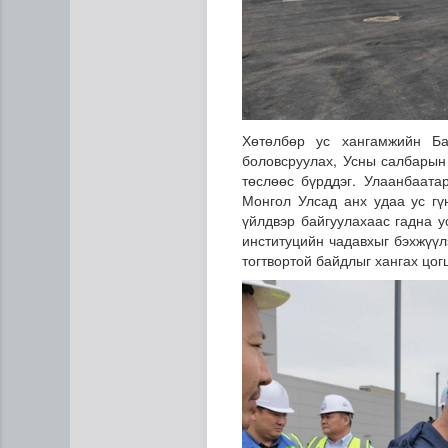
Хөтөлбөр ус хангамжийн Ба
боловсруулах, Усны салбарын 
төслөөс бүрддэг. Улаанбаата
Монгол Улсад анх удаа ус гү
үйлдвэр байгуулахаас гадна у
институцийн чадавхыг бэхжүүл
тогтвортой байдлыг хангах цог