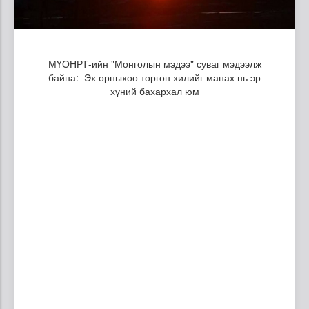
МҮОНРТ-ийн "Монголын мэдээ" суваг мэдээлж
байна: Эх орныхоо торгон хилийг манах нь эр
хүний бахархал юм