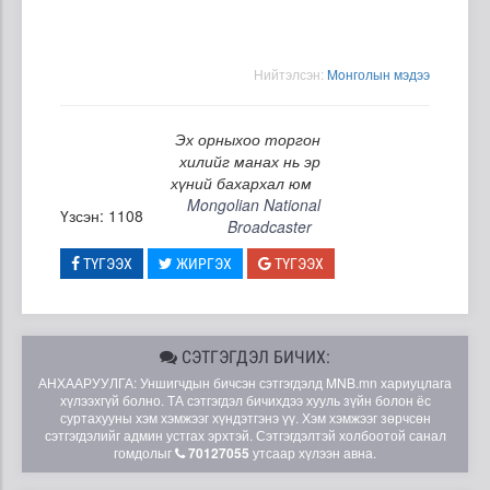
Нийтэлсэн:
Moнголын мэдээ
Эх орныхоо торгон
хилийг манах нь эр
хүний бахархал юм
Mongolian National
Үзсэн: 1108
Broadcaster
ТҮГЭЭХ
ЖИРГЭХ
ТҮГЭЭХ
СЭТГЭГДЭЛ БИЧИХ:
АНХААРУУЛГА: Уншигчдын бичсэн сэтгэгдэлд MNB.mn хариуцлага
хүлээхгүй болно. ТА сэтгэгдэл бичихдээ хууль зүйн болон ёс
суртахууны хэм хэмжээг хүндэтгэнэ үү. Хэм хэмжээг зөрчсөн
сэтгэгдэлийг админ устгах эрхтэй. Сэтгэгдэлтэй холбоотой санал
гомдолыг
70127055
утсаар хүлээн авна.