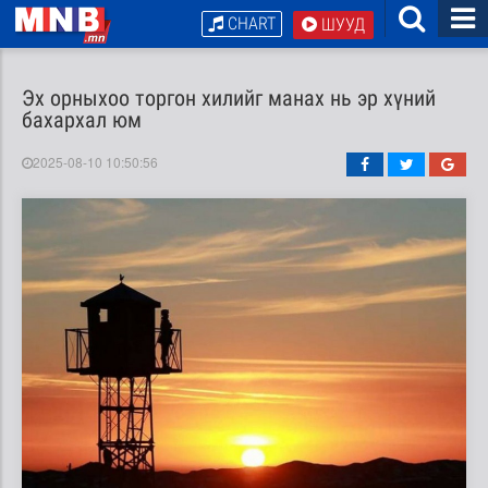
CHART
ШУУД
Эх орныхоо торгон хилийг манах нь эр хүний
бахархал юм
2025-08-10 10:50:56