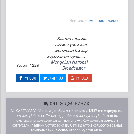
Нийтэлсэн:
Moнголын мэдээ
Хотын төвийн
явган хүний зам
шинэчлэл ба гэр
хорооллын орчин...
Mongolian National
Үзсэн: 1229
Broadcaster
ТҮГЭЭХ
ЖИРГЭХ
ТҮГЭЭХ
СЭТГЭГДЭЛ БИЧИХ:
АНХААРУУЛГА: Уншигчдын бичсэн сэтгэгдэлд MNB.mn хариуцлага
хүлээхгүй болно. ТА сэтгэгдэл бичихдээ хууль зүйн болон ёс
суртахууны хэм хэмжээг хүндэтгэнэ үү. Хэм хэмжээг зөрчсөн
сэтгэгдэлийг админ устгах эрхтэй. Сэтгэгдэлтэй холбоотой санал
гомдолыг
70127055
утсаар хүлээн авна.