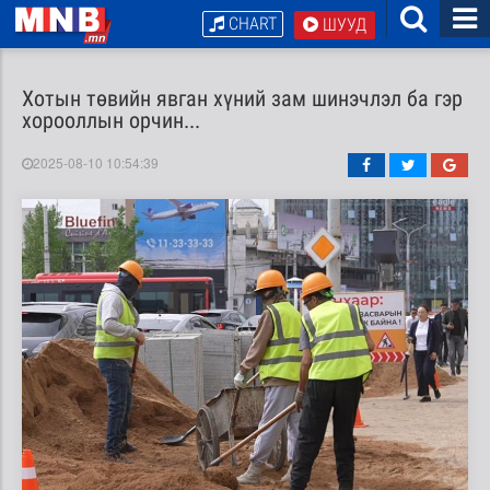
CHART
ШУУД
Хотын төвийн явган хүний зам шинэчлэл ба гэр
хорооллын орчин...
2025-08-10 10:54:39