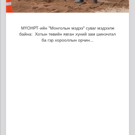
МҮОНРТ-ийн "Монголын мэдээ" суваг мэдээлж
байна: Хотын төвийн явган хүний зам шинэчлэл
ба гэр хорооллын орчин...