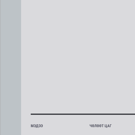
МЭДЭЭ
ЧӨЛӨӨТ ЦАГ