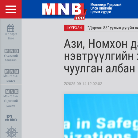
“Дархан-88” уулын дугуйн 
ШУУРХАЙ:
8-р сар 9
Ням
Ази, Номхон д
нэвтрүүлгийн 
Үндэсний
телевиз
чуулган албан
Монголын
мэдээ
2025-09-14 12:02:02
Монголын
Үндэсний
радио