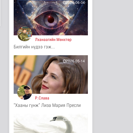
2026-06-04
12 цаг 13 минутын өмнө
Иргэд: Хичээлийн
хэрэгслийн үнэ багагүй
нэмэгдсэ..
Нийгэм
12 цаг 16 минутын өмнө
Лханаагийн Мөнхтөр
Билгийн нүдээ гэж...
Турк, Саудын Араб,
Пакистан улсууд
батлан хамгаа..
2026-05-14
Дэлхийд
12 цаг 20 минутын өмнө
"Онцгой амралт-2026"
реалити шоуны зургийг
авч э..
Нийгэм
Р.Слава
12 цаг 22 минутын өмнө
"Хааны гүнж” Лиза Мария Пресли
Монгол-Оросын зэвсэгт
хүчний байлдааны
буудлагат..
2026-05-14
Нийгэм
12 цаг 25 минутын өмнө