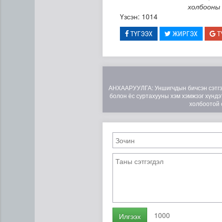
холбооны 
Үзсэн: 1014
ТҮГЭЭХ
ЖИРГЭХ
Т
АНХААРУУЛГА: Уншигчдын бичсэн сэтгэгд
болон ёс суртахууны хэм хэмжээг хүндэт
холбоотой 
“Дүрслэх урлагийн оюуны өв
1000
Илгээх