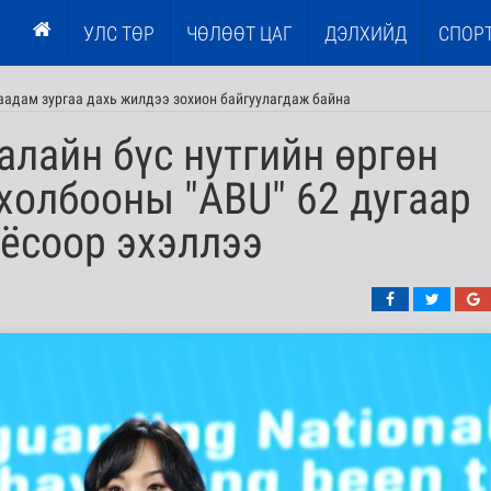
УЛС ТӨР
ЧӨЛӨӨТ ЦАГ
ДЭЛХИЙД
СПОР
наадам зургаа дахь жилдээ зохион байгуулагдаж байна
алайн бүс нутгийн өргөн
холбооны "ABU" 62 дугаар
 ёсоор эхэллээ