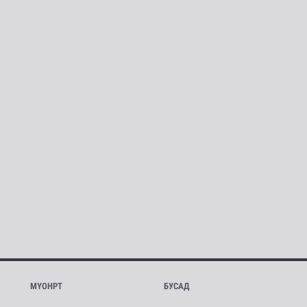
МҮОНРТ
БУСАД