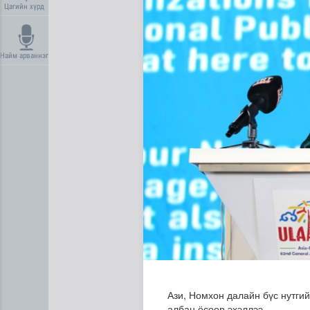
Цагийн хүрд
Найм арваннэг
Усны ослоос урьдчилан сэр
Ази, Номхон далайн бүс нутгий
албан ёсоор эхэллээ