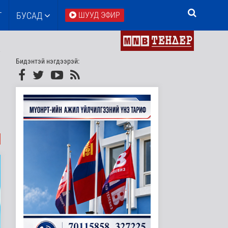
Т
БУСАД
ШУУД ЭФИР
Бидэнтэй нэгдээрэй: