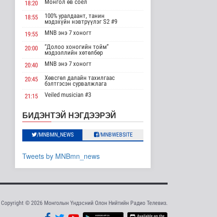
"Цагийн хүрд"
Монгол өв соёл
18:20
мэдээллийн хөтөлбөр
/2026.08.08/
100% уралдаант, танин
18:55
мэдэхүйн нэвтрүүлэг S2 #9
Нийгэм
MNB энэ 7 хоногт
2026-08-08 19:59
19:55
“Долоо хоногийн тойм”
20:00
Хүүхэд залуус, бизнес
мэдээллийн хөтөлбөр
эрхлэгчдийг дэмжих
MNB энэ 7 хоногт
20:40
инкубат..
Нийгэм
Хөвсгөл далайн тахилгаас
20:45
бэлтгэсэн сурвалжлага
2026-08-08 17:16
Veiled musician #3
21:15
Сүхбаатар суманд
“Inda house 1” МУСК
баригдаж буй 70 МВт-
22:00
БИДЭНТЭЙ НЭГДЭЭРЭЙ
ын хүчин ча..
“Гэрэлтэй цонх” үдшийн
23:35
Улс төр
хөтөлбөр
/MNBMN_NEWS
/MNBWEBSITE
2026-08-08 17:02
Газрын тосны
Tweets by MNBmn_news
агуулахууд эхнээсээ
ашиглалтад орох..
Улс төр
2026-08-08 15:56
Copyright © 2026 Монголын Үндэсний Олон Нийтийн Радио Телевиз.
ЦАГ АГААР:
Улаанбаатарт шөнөдөө