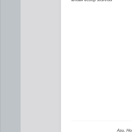
Манай улс 3.10 тонн алт г
Ази, Н