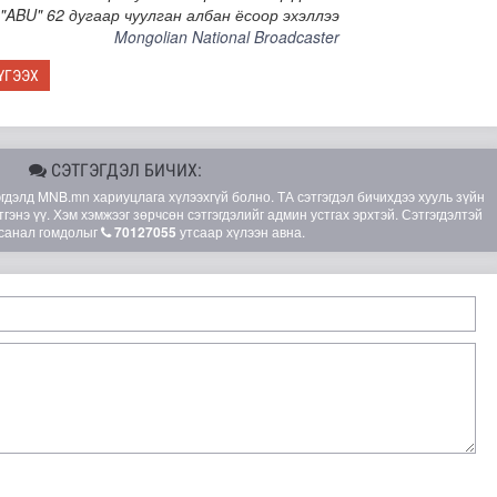
"ABU" 62 дугаар чуулган албан ёсоор эхэллээ
Mongolian National Broadcaster
ҮГЭЭХ
СЭТГЭГДЭЛ БИЧИХ:
элд MNB.mn хариуцлага хүлээхгүй болно. ТА сэтгэгдэл бичихдээ хууль зүйн
гэнэ үү. Хэм хэмжээг зөрчсөн сэтгэгдэлийг админ устгах эрхтэй. Сэтгэгдэлтэй
санал гомдолыг
70127055
утсаар хүлээн авна.
 сан” тусгай үзэсгэлэн нээгдлээ