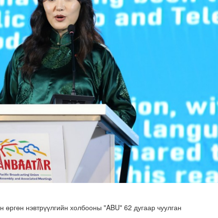
гийлэх эргүүлүүд тогтмол ажиллаж байна
н өргөн нэвтрүүлгийн холбооны "ABU" 62 дугаар чуулган