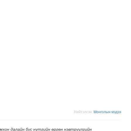
адаадад гаргажээ
Нийтэлсэн:
Moнголын мэдээ
омхон далайн бүс нутгийн өргөн нэвтрүүлгийн