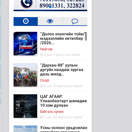
“Долоо хоногийн тойм”
мэдээллийн хөтөлбөр
/2026...
Нийгэм
2 цаг 1 минутын өмнө
“Дархан-88” уулын
дугуйн наадам зургаа
дахь жилд..
Cпорт
6 цаг 24 минутын өмнө
ЦАГ АГААР:
Улаанбаатарт шөнөдөө
10 хэм дулаан
Байгаль орчин
7 цаг 55 минутын өмнө
Усны ослоос урьдчилан