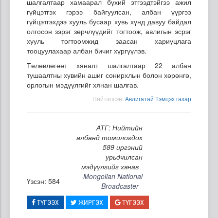
шалгалтаар хамаарал бүхий этгээдтэйгээ ажил
гүйцэтгэх гэрээ байгуулсан, албан үүргээ
гүйцэтгэхдээ хууль бусаар хувь хүнд давуу байдал
олгосон зэрэг зөрчлүүдийг тогтоож, авлигын эсрэг
хууль тогтоомжид заасан хариуцлага
тооцуулахаар албан бичиг хүргүүлэв.
Төлөвлөгөөт хяналт шалгалтаар 22 албан
тушаалтны хувийн ашиг сонирхлын болон хөрөнгө,
орлогын мэдүүлгийг хянан шалгав.
Нийтэлсэн:
Авлигатай Тэмцэх газар
АТГ: Нийтийн
албанд томилогдох
589 иргэний
урьдчилсан
мэдүүлгийг хянав
Mongolian National
Үзсэн: 584
Broadcaster
ТҮГЭЭХ
ЖИРГЭХ
ТҮГЭЭХ