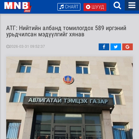
CHART
ШУУД
АТГ: Нийтийн албанд томилогдох 589 иргэний
урьдчилсан мэдүүлгийг хянав
2026-03-31 09:52:37