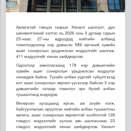
Авлигатай тэмцэх газрын Хяналт шалгалт, дүн
шинжилгээний хэлтэс нь 2026 оны 3 дугаар сарын
23-наас 27-ны өдрүүдэд нийтийн албанд
томилогдохоор нэр дэвшсэн 589 иргэний хувийн
ашиг сонирхлын урьдчилсан мэдүүлгийг шалгаж,
411 мэдүүлгийг хянан шийдвэрлэв.
Одоогоор ажиллагаанд 178 нэр дэвшигчийн
хувийн ашиг сонирхлын урьдчилсан мэдүүлэг
хянагдаж байна. Тухайн албан үүргийг гүйцэтгэхэд
илт ашиг сонирхлын зөрчил үүсэхээр байсан 3 нэр
дэвшигчийн талаар томилох эрх бүхий албан
тушаалтанд мэдэгдэв.
Өнгөрсөн хугацаанд иргэн, аж ахуйн нэгж,
байгууллагаас ирүүлсэн нийтийн албан тушаалтны
авлига, ашиг сонирхлын зөрчилтэй холбоотой 128
гомдол, мэдээллийг хүлээн авч шалгаснаас 23
гомдол, мэдээллийг хянан шийдвэрлэв. Хяналт