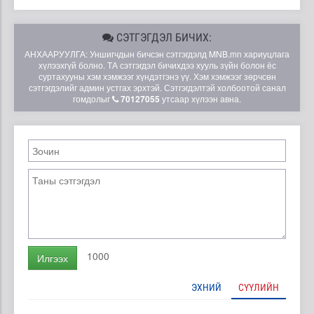
СЭТГЭГДЭЛ БИЧИХ:
АНХААРУУЛГА: Уншигчдын бичсэн сэтгэгдэлд MNB.mn хариуцлага
хүлээхгүй болно. ТА сэтгэгдэл бичихдээ хууль зүйн болон ёс
суртахууны хэм хэмжээг хүндэтгэнэ үү. Хэм хэмжээг зөрчсөн
сэтгэгдэлийг админ устгах эрхтэй. Сэтгэгдэлтэй холбоотой санал
гомдолыг
70127055
утсаар хүлээн авна.
1000
Илгээх
ЭХНИЙ
СҮҮЛИЙН